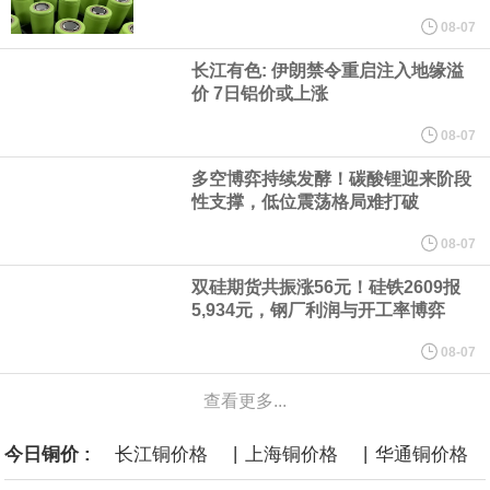
纽约期银突破64美元/盎司，日内涨3.91%。
08-07
长江有色: 伊朗禁令重启注入地缘溢
据报道，威刚近日在法说会上表示，在需求增加、价格走高及货源
价 7日铝价或上涨
稳定的三大有利因素带动下，预期第3季度营运将优于第2季度，并
08-07
多空博弈持续发酵！碳酸锂迎来阶段
进一步扩大全年营运成果。
性支撑，低位震荡格局难打破
美国国会预算办公室（CBO）于当地时间5日发布报告称，美国海军
08-07
双硅期货共振涨56元！硅铁2609报
计划建造的15艘核动力“特朗普级”（Trump-class）战列舰，从研发
5,934元，钢厂利润与开工率博弈
到采购的总费用可能高达2750亿美元，为美国有史以来最昂贵的水
08-07
查看更多...
面战舰项目之一。 根据CBO的初步估算，首舰造价约234亿美元，
|
|
今日铜价 :
长江铜价格
上海铜价格
华通铜价格
后续14艘平均每艘约180亿美元。