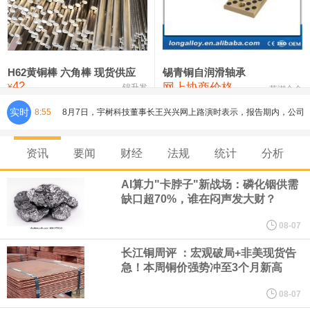
铸造铝合金锭(ZLD104)
24,300—24,500
24,400
200
压铸锌合金锭
26,500—26,700
26,600
250
硫酸镍
32,400—33,800
33,100
0
H62黄铜棒 六角棒 现货供应
锡青铜自润滑轴承
42
网上协商价格
氯化镍
38,300—40,300
39,300
0
¥
锦升发
芜湖合金
实时
8:55
8月7日，宇树科技董事长王兴兴网上路演时表示，报告期内，公司
研发费用金额分别为4,995.18万元、7,001.70万元、14,496.56万
资讯
要闻
财经
法规
统计
分析
元，最近3年复合增长率达70.36%，呈快速增长趋势，并形成多项
AI算力"卡脖子"新战场：磷化铟供需
缺口超70%，谁在闷声发大财？
核心技术和知识产权。截至2026年1月31日，公司拥有262项专利权
08-07
（含境内发明专利20项）。
长江铜周评 ：宏观破局+非美现货告
急！本周铜价强势冲至3个月新高
纽约期银日内涨4%，现报64.08美元/盎司。
08-07