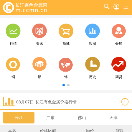
行情
资讯
商城
数据
会展
铜
铝
锌
历史
期货
08月07日
长江
有色金属价格行情
长江
广东
佛山
天津
品名
价格区间
均价
涨跌