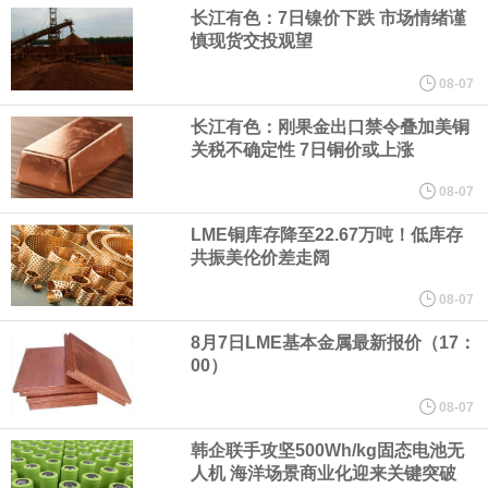
宇树科技董事长、总经理兼首席技术官王兴兴在网上路演时表示，
长江有色：7日镍价下跌 市场情绪谨
慎现货交投观望
经过多年研发创新和技术积累，公司逐步形成了包括一体化关节集
08-07
成技术、高紧凑度机器人身体集成技术、机器人激光雷达全自研核
长江有色：刚果金出口禁令叠加美铜
关税不确定性 7日铜价或上涨
心技术等多项已商业化应用的核心技术并已应用于公司的高性能通
08-07
LME铜库存降至22.67万吨！低库存
用人形机器人、四足机器人等产品。
共振美伦价差走阔
美国总统特朗普6日否认他对国防部长赫格塞思不满，称对赫格塞思
08-07
8月7日LME基本金属最新报价（17：
所做的工作“非常满意”。特朗普在社交媒体上发帖称，一些媒体有关
00）
他与赫格塞思就弹药短缺问题发生冲突的报道是“完全没有根据的谣
08-07
韩企联手攻坚500Wh/kg固态电池无
言”，他对赫格塞思所做的工作“非常满意”。
人机 海洋场景商业化迎来关键突破