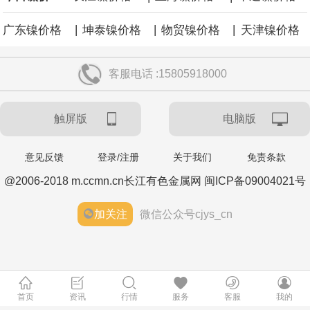
|
|
|
广东镍价格
坤泰镍价格
物贸镍价格
天津镍价格
客服电话 :15805918000
触屏版
电脑版
意见反馈
登录/注册
关于我们
免责条款
@2006-2018 m.ccmn.cn长江有色金属网 闽ICP备09004021号
加关注
微信公众号cjys_cn
首页
资讯
行情
服务
客服
我的