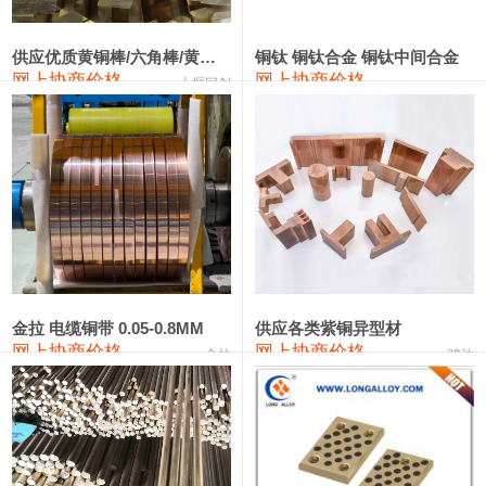
2202#硅
14,100—14,300
14,200
0
金属硅3303#-2202#
10,400—14,200
12,300
0
供应优质黄铜棒/六角棒/黄铜方板
铜钛 铜钛合金 铜钛中间合金
网上协商价格
网上协商价格
十堰同创
金属硅553#-331#
9,400—10,800
10,100
100
漆包线
111,970—115,970
113,970
360
磷铜合金
110,800—117,600
114,200
400
无氧铜丝(硬)
109,710—110,010
109,860
360
R410A专用紫铜管
113,700—113,700
113,700
360
铸造铝合金锭(A356.2)
24,300—24,700
24,500
200
金拉 电缆铜带 0.05-0.8MM
供应各类紫铜异型材
网上协商价格
网上协商价格
金拉
骏达
铸造铝合金锭(A380）
26,300—26,500
26,400
100
铝合金ADC12
24,200—24,400
24,300
100
铸造铝合金锭(ZL102)
24,300—24,500
24,400
200