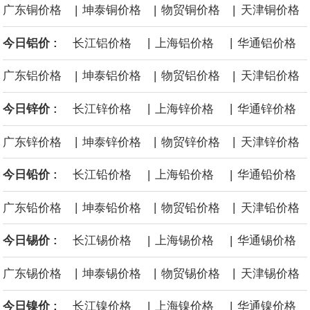
|
|
|
广东铜价格
坤泰铜价格
物贸铜价格
天津铜价格
黄金价格有望录得自今年1月以来最大单周涨幅。油价走弱为金价提
|
|
今日铝价 :
长江铝价格
上海铝价格
华通铝价格
供支撑，同时投资者正等待美国非农就业数据，以寻找美国利率前
|
|
|
广东铝价格
坤泰铝价格
物贸铝价格
天津铝价格
景的线索。StoneX高级分析师马特·辛普森表示，中东和平前景改善
|
|
今日锌价 :
长江锌价格
上海锌价格
华通锌价格
令市场通胀预期下降，推动黄金价格从此前持续数周、位于4000美
|
|
|
广东锌价格
坤泰锌价格
物贸锌价格
天津锌价格
元上方的盘整区间中进一步上涨。
|
|
今日铅价 :
长江铅价格
上海铅价格
华通铅价格
海力士：龙仁工厂将生产高带宽内存（HBM）及其他下一代动态随
|
|
|
广东铅价格
坤泰铅价格
物贸铅价格
天津铅价格
机存取存储器（DRAM）。
|
|
今日锡价 :
长江锡价格
上海锡价格
华通锡价格
必和必拓港口联合工会：必和必拓西澳大利亚铁矿石业务的工人已
|
|
|
广东锡价格
坤泰锡价格
物贸锡价格
天津锡价格
通知，将于8月9日实施24小时停工。
|
|
今日镍价 :
长江镍价格
上海镍价格
华通镍价格