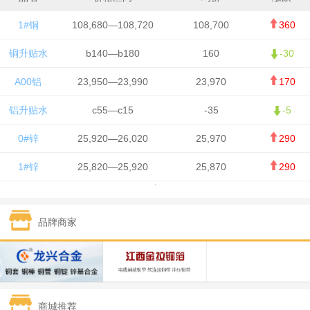
1#铜
108,680—108,720
108,700
360
铜升贴水
b140—b180
160
-30
A00铝
23,950—23,990
23,970
170
铝升贴水
c55—c15
-35
-5
0#锌
25,920—26,020
25,970
290
1#锌
25,820—25,920
25,870
290
1#铅
15,700—15,800
15,750
50
品牌商家
1#锡
434,000—436,000
435,000
-750
1#镍
129,550—130,750
130,150
-1,650
1#白银
15,100—15,110
15,105
-70
商城推荐
钯金
323—325
324
0