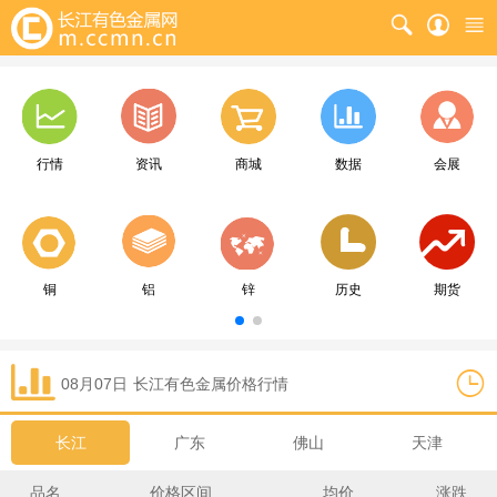
行情
资讯
商城
数据
会展
铜
铝
锌
历史
期货
08月07日
长江
有色金属价格行情
长江
广东
佛山
天津
品名
价格区间
均价
涨跌