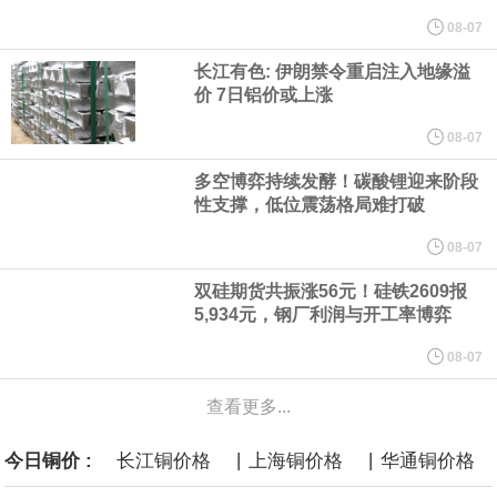
他与赫格塞思就弹药短缺问题发生冲突的报道是“完全没有根据的谣
08-07
长江有色: 伊朗禁令重启注入地缘溢
言”，他对赫格塞思所做的工作“非常满意”。
价 7日铝价或上涨
纽约期银突破64美元/盎司，日内涨3.91%。
08-07
多空博弈持续发酵！碳酸锂迎来阶段
据报道，威刚近日在法说会上表示，在需求增加、价格走高及货源
性支撑，低位震荡格局难打破
稳定的三大有利因素带动下，预期第3季度营运将优于第2季度，并
08-07
双硅期货共振涨56元！硅铁2609报
进一步扩大全年营运成果。
5,934元，钢厂利润与开工率博弈
美国国会预算办公室（CBO）于当地时间5日发布报告称，美国海军
08-07
查看更多...
计划建造的15艘核动力“特朗普级”（Trump-class）战列舰，从研发
|
|
今日铜价 :
长江铜价格
上海铜价格
华通铜价格
到采购的总费用可能高达2750亿美元，为美国有史以来最昂贵的水