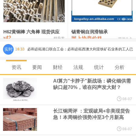
铸造铝合金锭(ZLD104)
24,300—24,500
24,400
200
压铸锌合金锭
26,500—26,700
26,600
250
硫酸镍
32,400—33,800
33,100
0
H62黄铜棒 六角棒 现货供应
锡青铜自润滑轴承
42
网上协商价格
氯化镍
38,300—40,300
39,300
0
¥
锦升发
芜湖合金
实时
16:33
必和必拓港口联合工会：必和必拓西澳大利亚铁矿石业务的工人已
通知，将于8月9日实施24小时停工。
资讯
要闻
财经
法规
统计
分析
8月7日，宇树科技董事长王兴兴网上路演时表示，报告期内，公司
AI算力"卡脖子"新战场：磷化铟供需
缺口超70%，谁在闷声发大财？
研发费用金额分别为4,995.18万元、7,001.70万元、14,496.56万
08-07
元，最近3年复合增长率达70.36%，呈快速增长趋势，并形成多项
长江铜周评 ：宏观破局+非美现货告
急！本周铜价强势冲至3个月新高
核心技术和知识产权。截至2026年1月31日，公司拥有262项专利权
08-07