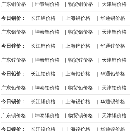
|
|
|
广东铜价格
坤泰铜价格
物贸铜价格
天津铜价格
面战舰项目之一。 根据CBO的初步估算，首舰造价约234亿美元，
|
|
今日铝价 :
长江铝价格
上海铝价格
华通铝价格
后续14艘平均每艘约180亿美元。
|
|
|
广东铝价格
坤泰铝价格
物贸铝价格
天津铝价格
黄金价格有望录得自今年1月以来最大单周涨幅。油价走弱为金价提
|
|
今日锌价 :
长江锌价格
上海锌价格
华通锌价格
供支撑，同时投资者正等待美国非农就业数据，以寻找美国利率前
|
|
|
广东锌价格
坤泰锌价格
物贸锌价格
天津锌价格
景的线索。StoneX高级分析师马特·辛普森表示，中东和平前景改善
|
|
今日铅价 :
长江铅价格
上海铅价格
华通铅价格
令市场通胀预期下降，推动黄金价格从此前持续数周、位于4000美
|
|
|
广东铅价格
坤泰铅价格
物贸铅价格
天津铅价格
元上方的盘整区间中进一步上涨。
|
|
今日锡价 :
长江锡价格
上海锡价格
华通锡价格
海力士：龙仁工厂将生产高带宽内存（HBM）及其他下一代动态随
|
|
|
广东锡价格
坤泰锡价格
物贸锡价格
天津锡价格
机存取存储器（DRAM）。
|
|
今日镍价 :
长江镍价格
上海镍价格
华通镍价格