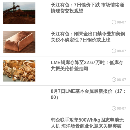
（含境内发明专利20项）。
长江有色：7日镍价下跌 市场情绪谨
慎现货交投观望
纽约期银日内涨4%，现报64.08美元/盎司。
08-07
宇树科技董事长、总经理兼首席技术官王兴兴在网上路演时表示，
长江有色：刚果金出口禁令叠加美铜
关税不确定性 7日铜价或上涨
经过多年研发创新和技术积累，公司逐步形成了包括一体化关节集
08-07
LME铜库存降至22.67万吨！低库存
成技术、高紧凑度机器人身体集成技术、机器人激光雷达全自研核
共振美伦价差走阔
心技术等多项已商业化应用的核心技术并已应用于公司的高性能通
08-07
8月7日LME基本金属最新报价（17：
用人形机器人、四足机器人等产品。
00）
美国总统特朗普6日否认他对国防部长赫格塞思不满，称对赫格塞思
08-07
韩企联手攻坚500Wh/kg固态电池无
所做的工作“非常满意”。特朗普在社交媒体上发帖称，一些媒体有关
人机 海洋场景商业化迎来关键突破