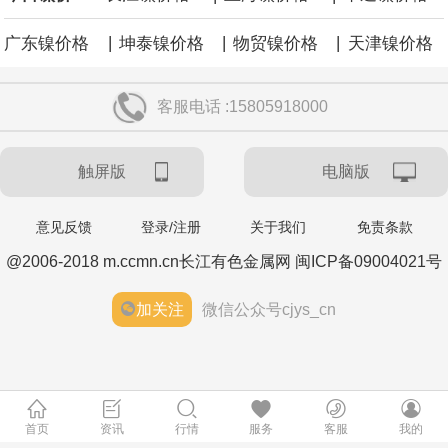
|
|
|
广东镍价格
坤泰镍价格
物贸镍价格
天津镍价格
客服电话 :15805918000
触屏版
电脑版
意见反馈
登录/注册
关于我们
免责条款
@2006-2018 m.ccmn.cn长江有色金属网 闽ICP备09004021号
加关注
微信公众号cjys_cn
首页
资讯
行情
服务
客服
我的