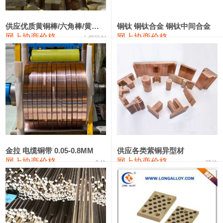
2202#硅
14,100—14,300
14,200
0
金属硅3303#-2202#
10,400—14,200
12,300
0
供应优质黄铜棒/六角棒/黄铜方板
铜钛 铜钛合金 铜钛中间合金
网上协商价格
网上协商价格
十堰同创
金属硅553#-331#
9,400—10,800
10,100
100
漆包线
111,970—115,970
113,970
360
磷铜合金
110,800—117,600
114,200
400
无氧铜丝(硬)
109,710—110,010
109,860
360
R410A专用紫铜管
113,700—113,700
113,700
360
铸造铝合金锭(A356.2)
24,300—24,700
24,500
200
金拉 电缆铜带 0.05-0.8MM
供应各类紫铜异型材
网上协商价格
网上协商价格
金拉
骏达
铸造铝合金锭(A380）
26,300—26,500
26,400
100
铝合金ADC12
24,200—24,400
24,300
100
铸造铝合金锭(ZL102)
24,300—24,500
24,400
200