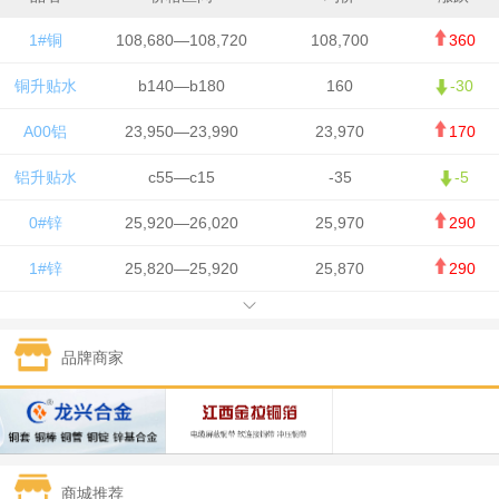
1#铜
108,680—108,720
108,700
360
铜升贴水
b140—b180
160
-30
A00铝
23,950—23,990
23,970
170
铝升贴水
c55—c15
-35
-5
0#锌
25,920—26,020
25,970
290
1#锌
25,820—25,920
25,870
290
1#铅
15,700—15,800
15,750
50
品牌商家
1#锡
434,000—436,000
435,000
-750
1#镍
129,550—130,750
130,150
-1,650
1#白银
15,100—15,110
15,105
-70
商城推荐
钯金
323—325
324
0