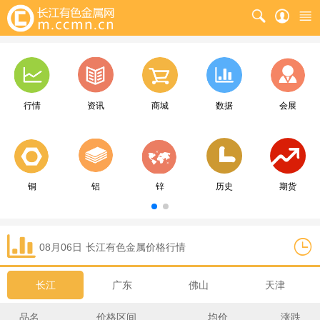
行情
资讯
商城
数据
会展
铜
铝
锌
历史
期货
08月06日
长江
有色金属价格行情
长江
广东
佛山
天津
品名
价格区间
均价
涨跌