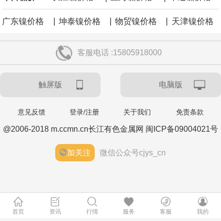
|
|
|
广东镍价格
坤泰镍价格
物贸镍价格
天津镍价格
客服电话 :15805918000
触屏版
电脑版
意见反馈
登录/注册
关于我们
免责条款
@2006-2018 m.ccmn.cn长江有色金属网 闽ICP备09004021号
加关注
微信公众号cjys_cn
首页
资讯
行情
服务
客服
我的