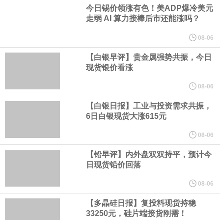
业务拓展至固定收益品类。
今日锡价领涨有色！美ADP爆冷美元
走弱 AI 算力接棒后市还能涨吗？
周四，亚洲科技股下跌，跟随隔夜交易中回调的美国同行，凸显了
08-06
全球科技股波动性的加剧。 日本市场中，软银股价收盘下跌4.4%，
【白银早评】贵金属强势共振，今日
现货银价看涨
芯片设备制造商东京电子股价下跌近6%，日本存储芯片制造商铠侠
08-06
【白银日报】工业与投资需求共振，
股价下跌超过10%。
6日白银现货大涨615元
WPP股价料创1992年以来最大单日涨幅，上涨25%至11个月高位。
08-06
【铅早评】内外盘双双持平，预计今
谷歌规划的印度数据中心枢纽建设工作正在如火如荼推进，项目所
日现货铅价回落
在地上方的山坡已经被开挖，露出赤红土层，并修出层层台地。但
08-06
【多晶硅日报】复投料现货持稳
环保人士的反对声浪持续高涨，给这家美国科技巨头总规模 150 亿
33250元，硅片端接货刚需！