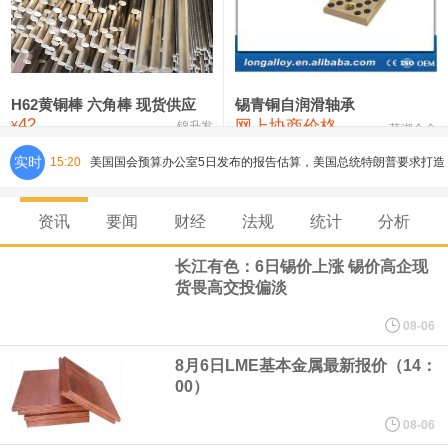
铸造铝合金锭(ZLD104)
24,100—24,300
24,200
100
压铸锌合金锭
26,250—26,450
26,350
500
硫酸镍
32,400—33,800
33,100
0
H62黄铜棒 六角棒 现货供应
锡青铜自润滑轴承
42
网上协商价格
氯化镍
38,300—40,300
39,300
0
¥
锦升发
芜湖合金
实时
15:20
美国国会预算办公室5日发布的报告估算，美国总统特朗普要求打造
的海军全新核动力“黄金舰队”可能需要在今后数十年间支出约2750
资讯
要闻
财经
法规
统计
分析
亿美元。其中，首艘“特朗普级”战列舰“无畏”号预估造价比原来至少
长江有色：6日锡价上涨 锡价高企现
货畏高交投偏淡
高50%。
08-06
芝加哥期权交易所全球市场公司（CBOE GLOBAL MARKETS
8月6日LME基本金属最新报价（14：
00）
INC）：CBOE 欧洲清算所将于 8 月 24 日起，将证券融资交易清算
08-06