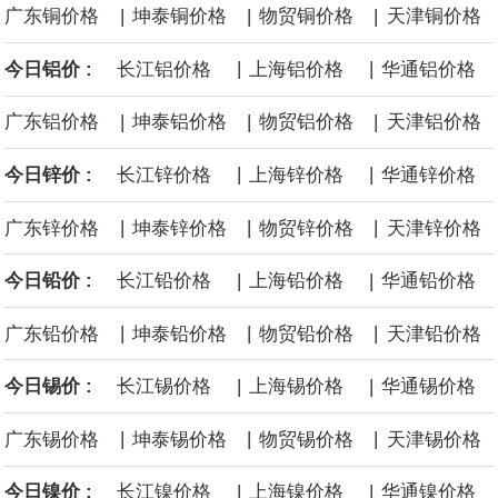
|
|
|
广东铜价格
坤泰铜价格
物贸铜价格
天津铜价格
沙特下调了对亚洲的主要原油价格，与此同时，各方正就一项旨在
|
|
今日铝价 :
长江铝价格
上海铝价格
华通铝价格
缓解霍尔木兹海峡航运压力的协议进行谈判。尽管胡塞武装的威胁
|
|
|
广东铝价格
坤泰铝价格
物贸铝价格
天津铝价格
危及了经由红海向东运输原油的替代路线，但沙特方面仍下调了价
|
|
今日锌价 :
长江锌价格
上海锌价格
华通锌价格
格。
|
|
|
广东锌价格
坤泰锌价格
物贸锌价格
天津锌价格
|
|
今日铅价 :
长江铅价格
上海铅价格
华通铅价格
|
|
|
广东铅价格
坤泰铅价格
物贸铅价格
天津铅价格
|
|
今日锡价 :
长江锡价格
上海锡价格
华通锡价格
|
|
|
广东锡价格
坤泰锡价格
物贸锡价格
天津锡价格
|
|
今日镍价 :
长江镍价格
上海镍价格
华通镍价格