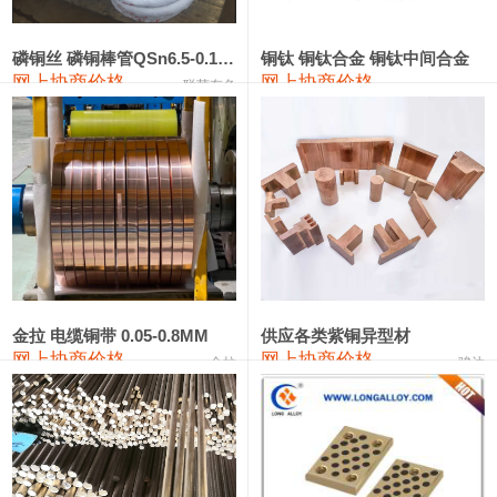
441#硅
9,500—9,700
9,600
0
金属硅553#-331#
9,300—10,700
10,000
0
磷铜丝 磷铜棒管QSn6.5-0.1 7-0.2 8-0.3
铜钛 铜钛合金 铜钛中间合金
网上协商价格
网上协商价格
联荣有色
金属硅3303#-2202#
10,400—14,200
12,300
0
漆包线
111,610—115,610
113,610
1,060
磷铜合金
110,400—117,200
113,800
1,050
无氧铜丝(硬)
109,350—109,650
109,500
1,060
R410A专用紫铜管
113,340—113,340
113,340
1,060
铸造铝合金锭(A356.2)
24,100—24,500
24,300
100
金拉 电缆铜带 0.05-0.8MM
供应各类紫铜异型材
网上协商价格
网上协商价格
金拉
骏达
铸造铝合金锭(A380）
26,200—26,400
26,300
100
铝合金ADC12
24,100—24,300
24,200
100
铸造铝合金锭(ZL102)
24,100—24,300
24,200
100