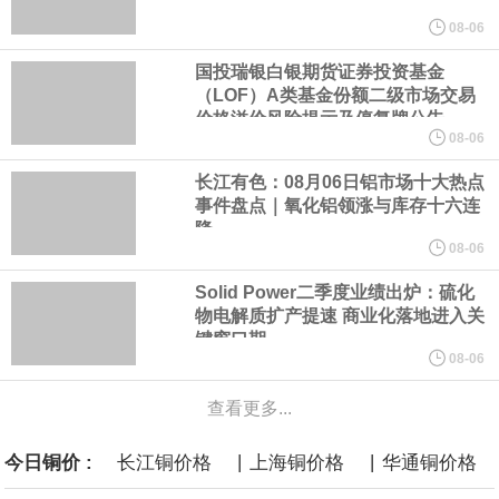
美元的项目制造重重阻碍
08-06
国投瑞银白银期货证券投资基金
欧股开盘涨跌不一，德国DAX指数跌0.29%，英国富时100指数涨
（LOF）A类基金份额二级市场交易
价格溢价风险提示及停复牌公告
0.08%，法国CAC40指数涨0.03%，欧洲斯托克50指数跌0.15%，
08-06
长江有色：08月06日铝市场十大热点
意大利富时MIB指数跌0.18%。
事件盘点｜氧化铝领涨与库存十六连
降
LME伦镍日内跌超3.00%，现报16574.100美元/吨。
08-06
Solid Power二季度业绩出炉：硫化
瑞士7月季调后失业率 3.1%，预期 3.1%，前值 3.1%。瑞士7月未
物电解质扩产提速 商业化落地进入关
键窗口期
季调失业率 3%，预期 3%，前值 2.9%。
08-06
查看更多...
商品期货收盘，黄金连续涨3.44%，焦炭连续涨2.72%，铁矿石连续
|
|
今日铜价 :
长江铜价格
上海铜价格
华通铜价格
涨2.64%，镍连续跌2.62%，白银连续涨2.61%。