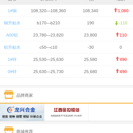
1#铜
108,320—108,360
108,340
1,060
铜升贴水
b170—b210
190
-110
A00铝
23,780—23,820
23,800
110
铝升贴水
c50—c10
-30
0
1#锌
25,530—25,630
25,580
490
0#锌
25,630—25,730
25,680
490
1#铅
15,650—15,750
15,700
-50
品牌商家
1#锡
434,750—436,750
435,750
7,000
1#镍
131,200—132,400
131,800
850
1#白银
15,170—15,180
15,175
615
商城推荐
钯金
323—325
324
5