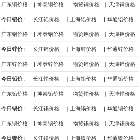
|
|
|
广东铜价格
坤泰铜价格
物贸铜价格
天津铜价格
沙特下调了对亚洲的主要原油价格，与此同时，各方正就一项旨在
|
|
今日铝价 :
长江铝价格
上海铝价格
华通铝价格
缓解霍尔木兹海峡航运压力的协议进行谈判。尽管胡塞武装的威胁
|
|
|
广东铝价格
坤泰铝价格
物贸铝价格
天津铝价格
危及了经由红海向东运输原油的替代路线，但沙特方面仍下调了价
|
|
今日锌价 :
长江锌价格
上海锌价格
华通锌价格
格。
|
|
|
广东锌价格
坤泰锌价格
物贸锌价格
天津锌价格
|
|
今日铅价 :
长江铅价格
上海铅价格
华通铅价格
|
|
|
广东铅价格
坤泰铅价格
物贸铅价格
天津铅价格
|
|
今日锡价 :
长江锡价格
上海锡价格
华通锡价格
|
|
|
广东锡价格
坤泰锡价格
物贸锡价格
天津锡价格
|
|
今日镍价 :
长江镍价格
上海镍价格
华通镍价格