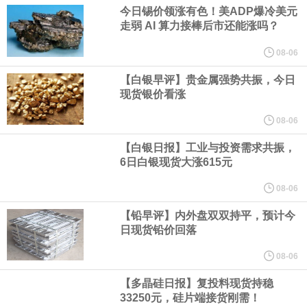
业务拓展至固定收益品类。
今日锡价领涨有色！美ADP爆冷美元
走弱 AI 算力接棒后市还能涨吗？
周四，亚洲科技股下跌，跟随隔夜交易中回调的美国同行，凸显了
08-06
全球科技股波动性的加剧。 日本市场中，软银股价收盘下跌4.4%，
【白银早评】贵金属强势共振，今日
现货银价看涨
芯片设备制造商东京电子股价下跌近6%，日本存储芯片制造商铠侠
08-06
【白银日报】工业与投资需求共振，
股价下跌超过10%。
6日白银现货大涨615元
WPP股价料创1992年以来最大单日涨幅，上涨25%至11个月高位。
08-06
【铅早评】内外盘双双持平，预计今
谷歌规划的印度数据中心枢纽建设工作正在如火如荼推进，项目所
日现货铅价回落
在地上方的山坡已经被开挖，露出赤红土层，并修出层层台地。但
08-06
【多晶硅日报】复投料现货持稳
环保人士的反对声浪持续高涨，给这家美国科技巨头总规模 150 亿
33250元，硅片端接货刚需！