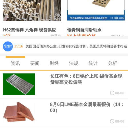
铸造铝合金锭(ZLD104)
24,100—24,300
24,200
100
压铸锌合金锭
26,250—26,450
26,350
500
硫酸镍
32,400—33,800
33,100
0
H62黄铜棒 六角棒 现货供应
锡青铜自润滑轴承
42
网上协商价格
氯化镍
38,300—40,300
39,300
0
¥
锦升发
芜湖合金
实时
15:16
美国国会预算办公室5日发布的报告估算，美国总统特朗普要求打造
的海军全新核动力“黄金舰队”可能需要在今后数十年间支出约2750
资讯
要闻
财经
法规
统计
分析
亿美元。其中，首艘“特朗普级”战列舰“无畏”号预估造价比原来至少
长江有色：6日锡价上涨 锡价高企现
货畏高交投偏淡
高50%。
08-06
芝加哥期权交易所全球市场公司（CBOE GLOBAL MARKETS
8月6日LME基本金属最新报价（14：
00）
INC）：CBOE 欧洲清算所将于 8 月 24 日起，将证券融资交易清算
08-06