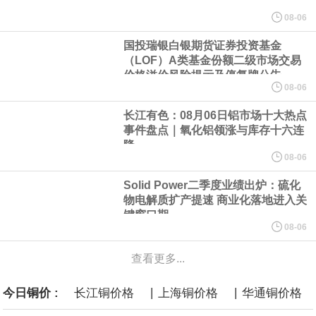
美元的项目制造重重阻碍
08-06
国投瑞银白银期货证券投资基金
欧股开盘涨跌不一，德国DAX指数跌0.29%，英国富时100指数涨
（LOF）A类基金份额二级市场交易
价格溢价风险提示及停复牌公告
0.08%，法国CAC40指数涨0.03%，欧洲斯托克50指数跌0.15%，
08-06
长江有色：08月06日铝市场十大热点
意大利富时MIB指数跌0.18%。
事件盘点｜氧化铝领涨与库存十六连
降
LME伦镍日内跌超3.00%，现报16574.100美元/吨。
08-06
Solid Power二季度业绩出炉：硫化
瑞士7月季调后失业率 3.1%，预期 3.1%，前值 3.1%。瑞士7月未
物电解质扩产提速 商业化落地进入关
键窗口期
季调失业率 3%，预期 3%，前值 2.9%。
08-06
查看更多...
商品期货收盘，黄金连续涨3.44%，焦炭连续涨2.72%，铁矿石连续
|
|
今日铜价 :
长江铜价格
上海铜价格
华通铜价格
涨2.64%，镍连续跌2.62%，白银连续涨2.61%。