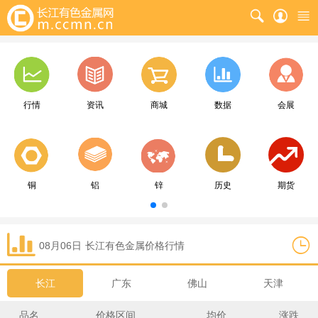
行情
资讯
商城
数据
会展
铜
铝
锌
历史
期货
08月06日
长江
有色金属价格行情
长江
广东
佛山
天津
品名
价格区间
均价
涨跌