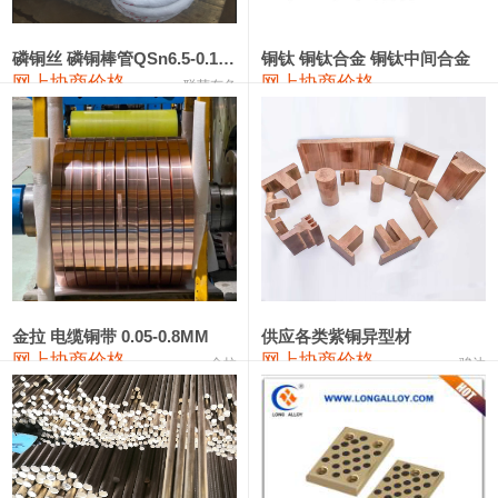
441#硅
9,500—9,700
9,600
0
金属硅553#-331#
9,300—10,700
10,000
0
磷铜丝 磷铜棒管QSn6.5-0.1 7-0.2 8-0.3
铜钛 铜钛合金 铜钛中间合金
网上协商价格
网上协商价格
联荣有色
金属硅3303#-2202#
10,400—14,200
12,300
0
漆包线
111,610—115,610
113,610
1,060
磷铜合金
110,400—117,200
113,800
1,050
无氧铜丝(硬)
109,350—109,650
109,500
1,060
R410A专用紫铜管
113,340—113,340
113,340
1,060
铸造铝合金锭(A356.2)
24,100—24,500
24,300
100
金拉 电缆铜带 0.05-0.8MM
供应各类紫铜异型材
网上协商价格
网上协商价格
金拉
骏达
铸造铝合金锭(A380）
26,200—26,400
26,300
100
铝合金ADC12
24,100—24,300
24,200
100
铸造铝合金锭(ZL102)
24,100—24,300
24,200
100