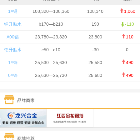
1#铜
108,320—108,360
108,340
1,060
铜升贴水
b170—b210
190
-110
A00铝
23,780—23,820
23,800
110
铝升贴水
c50—c10
-30
0
1#锌
25,530—25,630
25,580
490
0#锌
25,630—25,730
25,680
490
1#铅
15,650—15,750
15,700
-50
品牌商家
1#锡
434,750—436,750
435,750
7,000
1#镍
131,200—132,400
131,800
850
1#白银
15,170—15,180
15,175
615
商城推荐
钯金
323—325
324
5