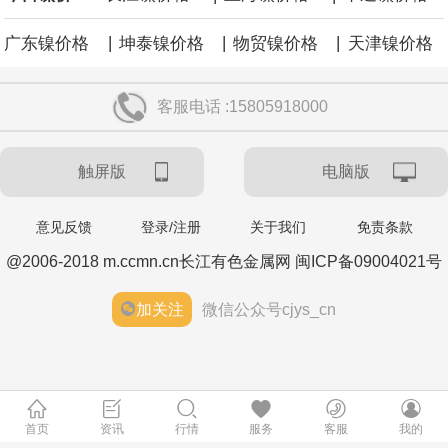
|
|
|
广东镍价格
坤泰镍价格
物贸镍价格
天津镍价格
客服电话 :15805918000
触屏版
电脑版
意见反馈
登录/注册
关于我们
免责条款
@2006-2018 m.ccmn.cn长江有色金属网 闽ICP备09004021号
加关注
微信公众号cjys_cn
首页
资讯
行情
服务
客服
我的