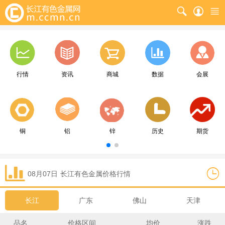
行情
资讯
商城
数据
会展
铜
铝
锌
历史
期货
08月07日
长江
有色金属价格行情
长江
广东
佛山
天津
品名
价格区间
均价
涨跌