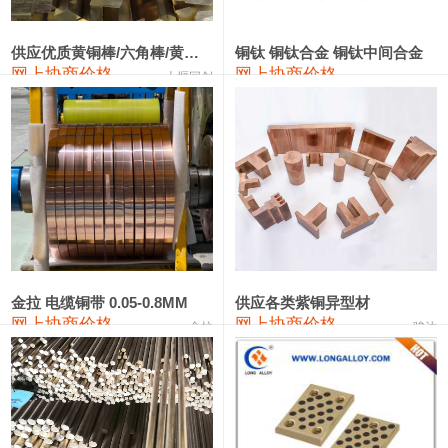
2202#硅
14,100—14,300
14,200
0
金属硅3303#-2202#
10,400—14,200
12,300
0
供应优质黄铜棒/六角棒/黄铜方板
铜钛 铜钛合金 铜钛中间合金
网上协商价格
网上协商价格
十堰同创
金属硅553#-331#
9,400—10,800
10,100
100
漆包线
111,970—115,970
113,970
360
磷铜合金
110,800—117,600
114,200
400
无氧铜丝(硬)
109,710—110,010
109,860
360
R410A专用紫铜管
113,700—113,700
113,700
360
铸造铝合金锭(A356.2)
24,300—24,700
24,500
200
金拉 电缆铜带 0.05-0.8MM
供应各类紫铜异型材
网上协商价格
网上协商价格
金拉
骏达
铸造铝合金锭(A380）
26,300—26,500
26,400
100
铝合金ADC12
24,200—24,400
24,300
100
铸造铝合金锭(ZL102)
24,300—24,500
24,400
200