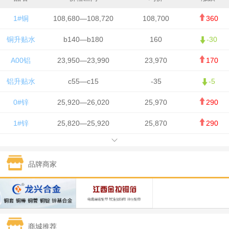
1#铜
108,680—108,720
108,700
360
铜升贴水
b140—b180
160
-30
A00铝
23,950—23,990
23,970
170
铝升贴水
c55—c15
-35
-5
0#锌
25,920—26,020
25,970
290
1#锌
25,820—25,920
25,870
290
1#铅
15,700—15,800
15,750
50
品牌商家
1#锡
434,000—436,000
435,000
-750
1#镍
129,550—130,750
130,150
-1,650
1#白银
15,100—15,110
15,105
-70
商城推荐
钯金
323—325
324
0