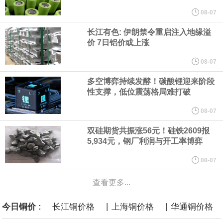
他与赫格塞思就弹药短缺问题发生冲突的报道是“完全没有根据的谣
08-07
长江有色: 伊朗禁令重启注入地缘溢
言”，他对赫格塞思所做的工作“非常满意”。
价 7日铝价或上涨
纽约期银突破64美元/盎司，日内涨3.91%。
08-07
多空博弈持续发酵！碳酸锂迎来阶段
据报道，威刚近日在法说会上表示，在需求增加、价格走高及货源
性支撑，低位震荡格局难打破
稳定的三大有利因素带动下，预期第3季度营运将优于第2季度，并
08-07
双硅期货共振涨56元！硅铁2609报
进一步扩大全年营运成果。
5,934元，钢厂利润与开工率博弈
美国国会预算办公室（CBO）于当地时间5日发布报告称，美国海军
08-07
查看更多...
计划建造的15艘核动力“特朗普级”（Trump-class）战列舰，从研发
|
|
今日铜价 :
长江铜价格
上海铜价格
华通铜价格
到采购的总费用可能高达2750亿美元，为美国有史以来最昂贵的水