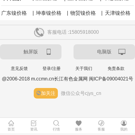
|
|
|
广东镍价格
坤泰镍价格
物贸镍价格
天津镍价格
客服电话 :15805918000
触屏版
电脑版
意见反馈
登录/注册
关于我们
免责条款
@2006-2018 m.ccmn.cn长江有色金属网 闽ICP备09004021号
加关注
微信公众号cjys_cn
首页
资讯
行情
服务
客服
我的