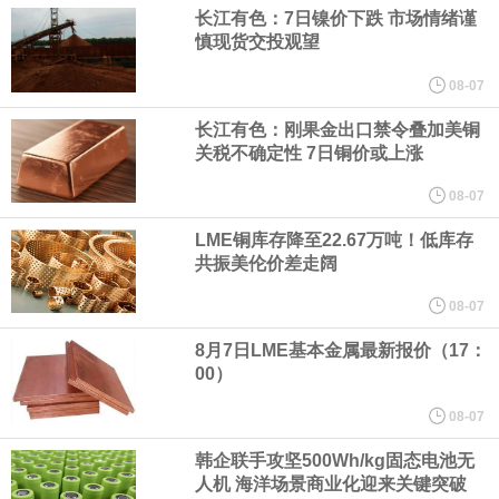
（含境内发明专利20项）。
长江有色：7日镍价下跌 市场情绪谨
慎现货交投观望
纽约期银日内涨4%，现报64.08美元/盎司。
08-07
宇树科技董事长、总经理兼首席技术官王兴兴在网上路演时表示，
长江有色：刚果金出口禁令叠加美铜
关税不确定性 7日铜价或上涨
经过多年研发创新和技术积累，公司逐步形成了包括一体化关节集
08-07
LME铜库存降至22.67万吨！低库存
成技术、高紧凑度机器人身体集成技术、机器人激光雷达全自研核
共振美伦价差走阔
心技术等多项已商业化应用的核心技术并已应用于公司的高性能通
08-07
8月7日LME基本金属最新报价（17：
用人形机器人、四足机器人等产品。
00）
美国总统特朗普6日否认他对国防部长赫格塞思不满，称对赫格塞思
08-07
韩企联手攻坚500Wh/kg固态电池无
所做的工作“非常满意”。特朗普在社交媒体上发帖称，一些媒体有关
人机 海洋场景商业化迎来关键突破