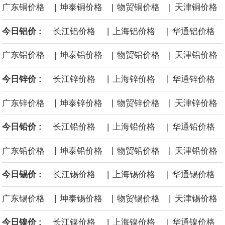
|
|
|
广东铜价格
坤泰铜价格
物贸铜价格
天津铜价格
面战舰项目之一。 根据CBO的初步估算，首舰造价约234亿美元，
|
|
今日铝价 :
长江铝价格
上海铝价格
华通铝价格
后续14艘平均每艘约180亿美元。
|
|
|
广东铝价格
坤泰铝价格
物贸铝价格
天津铝价格
黄金价格有望录得自今年1月以来最大单周涨幅。油价走弱为金价提
|
|
今日锌价 :
长江锌价格
上海锌价格
华通锌价格
供支撑，同时投资者正等待美国非农就业数据，以寻找美国利率前
|
|
|
广东锌价格
坤泰锌价格
物贸锌价格
天津锌价格
景的线索。StoneX高级分析师马特·辛普森表示，中东和平前景改善
|
|
今日铅价 :
长江铅价格
上海铅价格
华通铅价格
令市场通胀预期下降，推动黄金价格从此前持续数周、位于4000美
|
|
|
广东铅价格
坤泰铅价格
物贸铅价格
天津铅价格
元上方的盘整区间中进一步上涨。
|
|
今日锡价 :
长江锡价格
上海锡价格
华通锡价格
海力士：龙仁工厂将生产高带宽内存（HBM）及其他下一代动态随
|
|
|
广东锡价格
坤泰锡价格
物贸锡价格
天津锡价格
机存取存储器（DRAM）。
|
|
今日镍价 :
长江镍价格
上海镍价格
华通镍价格