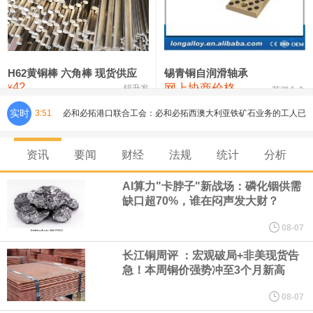
铸造铝合金锭(ZLD104)
24,300—24,500
24,400
200
压铸锌合金锭
26,500—26,700
26,600
250
硫酸镍
32,400—33,800
33,100
0
H62黄铜棒 六角棒 现货供应
锡青铜自润滑轴承
42
网上协商价格
氯化镍
38,300—40,300
39,300
0
¥
锦升发
芜湖合金
实时
3:51
必和必拓港口联合工会：必和必拓西澳大利亚铁矿石业务的工人已
通知，将于8月9日实施24小时停工。
资讯
要闻
财经
法规
统计
分析
8月7日，宇树科技董事长王兴兴网上路演时表示，报告期内，公司
AI算力"卡脖子"新战场：磷化铟供需
缺口超70%，谁在闷声发大财？
研发费用金额分别为4,995.18万元、7,001.70万元、14,496.56万
08-07
元，最近3年复合增长率达70.36%，呈快速增长趋势，并形成多项
长江铜周评 ：宏观破局+非美现货告
急！本周铜价强势冲至3个月新高
核心技术和知识产权。截至2026年1月31日，公司拥有262项专利权
08-07