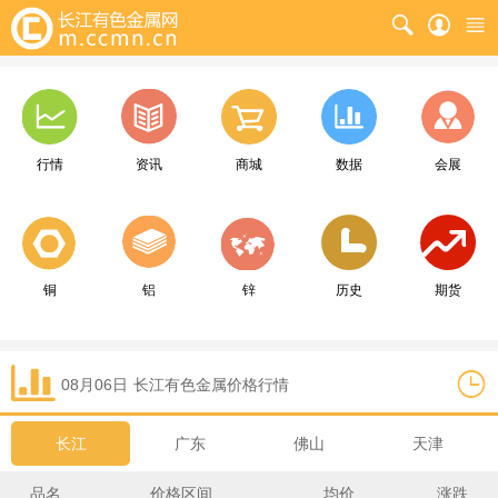
行情
资讯
商城
数据
会展
铜
铝
锌
历史
期货
08月06日
长江
有色金属价格行情
长江
广东
佛山
天津
品名
价格区间
均价
涨跌