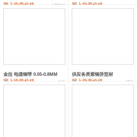
441#硅
9,500—9,700
9,600
0
网上协商价格
网上协商价格
十堰同创
金属硅553#-331#
9,300—10,700
10,000
0
金属硅3303#-2202#
10,400—14,200
12,300
0
漆包线
111,610—115,610
113,610
1,060
磷铜合金
110,400—117,200
113,800
1,050
无氧铜丝(硬)
109,350—109,650
109,500
1,060
金拉 电缆铜带 0.05-0.8MM
供应各类紫铜异型材
R410A专用紫铜管
113,340—113,340
113,340
1,060
网上协商价格
网上协商价格
金拉
骏达
铸造铝合金锭(A356.2)
24,100—24,500
24,300
100
铸造铝合金锭(A380）
26,200—26,400
26,300
100
铝合金ADC12
24,100—24,300
24,200
100
铸造铝合金锭(ZL102)
24,100—24,300
24,200
100