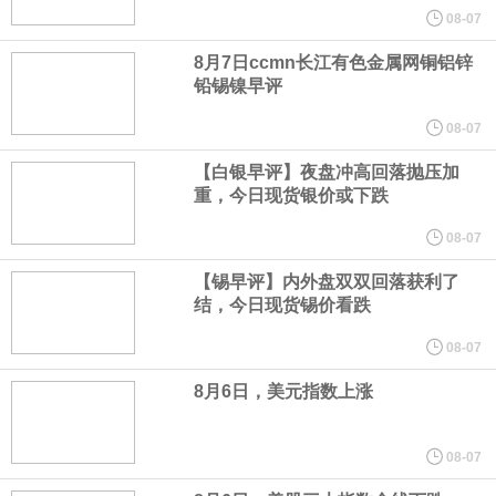
高50%。
08-07
芝加哥期权交易所全球市场公司（CBOE GLOBAL MARKETS
8月7日ccmn长江有色金属网铜铝锌
铅锡镍早评
INC）：CBOE 欧洲清算所将于 8 月 24 日起，将证券融资交易清算
08-07
【白银早评】夜盘冲高回落抛压加
业务拓展至固定收益品类。
重，今日现货银价或下跌
周四，亚洲科技股下跌，跟随隔夜交易中回调的美国同行，凸显了
08-07
【锡早评】内外盘双双回落获利了
全球科技股波动性的加剧。 日本市场中，软银股价收盘下跌4.4%，
结，今日现货锡价看跌
芯片设备制造商东京电子股价下跌近6%，日本存储芯片制造商铠侠
08-07
8月6日，美元指数上涨
股价下跌超过10%。
WPP股价料创1992年以来最大单日涨幅，上涨25%至11个月高位。
08-07