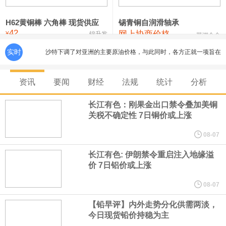
铸造铝合金锭(ZLD104)
24,100—24,300
24,200
100
压铸锌合金锭
26,250—26,450
26,350
500
H62黄铜棒 六角棒 现货供应
锡青铜自润滑轴承
42
网上协商价格
¥
锦升发
芜湖合金
硫酸镍
32,400—33,800
33,100
0
实时
沙特下调了对亚洲的主要原油价格，与此同时，各方正就一项旨在
氯化镍
38,300—40,300
39,300
0
缓解霍尔木兹海峡航运压力的协议进行谈判。尽管胡塞武装的威胁
资讯
要闻
财经
法规
统计
分析
危及了经由红海向东运输原油的替代路线，但沙特方面仍下调了价
长江有色：刚果金出口禁令叠加美铜
关税不确定性 7日铜价或上涨
格。
08-07
美国国会预算办公室5日发布的报告估算，美国总统特朗普要求打造
长江有色: 伊朗禁令重启注入地缘溢
价 7日铝价或上涨
的海军全新核动力“黄金舰队”可能需要在今后数十年间支出约2750
08-07
亿美元。其中，首艘“特朗普级”战列舰“无畏”号预估造价比原来至少
【铅早评】内外走势分化供需两淡，
今日现货铅价持稳为主