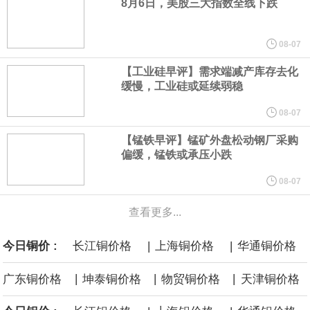
8月6日，美股三大指数全线下跌
谷歌规划的印度数据中心枢纽建设工作正在如火如荼推进，项目所
在地上方的山坡已经被开挖，露出赤红土层，并修出层层台地。但
08-07
【工业硅早评】需求端减产库存去化
环保人士的反对声浪持续高涨，给这家美国科技巨头总规模 150 亿
缓慢，工业硅或延续弱稳
美元的项目制造重重阻碍
08-07
【锰铁早评】锰矿外盘松动钢厂采购
欧股开盘涨跌不一，德国DAX指数跌0.29%，英国富时100指数涨
偏缓，锰铁或承压小跌
0.08%，法国CAC40指数涨0.03%，欧洲斯托克50指数跌0.15%，
08-07
查看更多...
意大利富时MIB指数跌0.18%。
|
|
今日铜价 :
长江铜价格
上海铜价格
华通铜价格
LME伦镍日内跌超3.00%，现报16574.100美元/吨。
|
|
|
广东铜价格
坤泰铜价格
物贸铜价格
天津铜价格
瑞士7月季调后失业率 3.1%，预期 3.1%，前值 3.1%。瑞士7月未