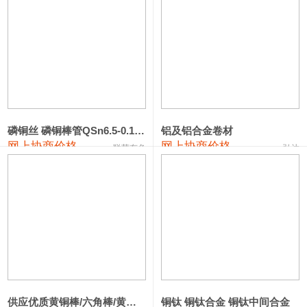
1#钴
331,000—351,000
341,000
-3,000
1#锑
88,000—94,000
91,000
0
2#锑
84,000—90,000
87,000
0
1#镁
17,000—18,000
17,500
0
磷铜丝 磷铜棒管QSn6.5-0.1 7-0.2 8-0.3
铝及铝合金卷材
1#电解锰(99.7%袋装)
17,900—18,100
18,000
0
网上协商价格
网上协商价格
联荣有色
弘达
1#电解锰
18,800—19,000
18,900
0
1#铬
60,000—82,000
71,000
0
2202#硅
14,100—14,300
14,200
0
553#硅
9,200—9,400
9,300
0
3303#硅
10,300—10,500
10,400
0
供应优质黄铜棒/六角棒/黄铜方板
铜钛 铜钛合金 铜钛中间合金