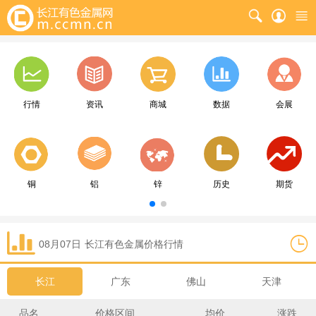
行情
资讯
商城
数据
会展
铜
铝
锌
历史
期货
08月07日
长江
有色金属价格行情
长江
广东
佛山
天津
品名
价格区间
均价
涨跌