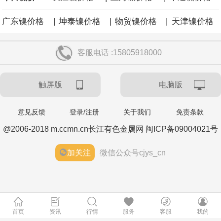
加工所做的努力，并计划公布一些交易和谅解备忘录。
|
|
|
广东镍价格
坤泰镍价格
物贸镍价格
天津镍价格
当地时间8月6日，德国能源企业RWE旗下美国海上风电业务已与美
客服电话 :15805918000
国内政部达成和解协议，美国政府支付12.2亿美元和解资金，RWE
触屏版
电脑版
将放弃位于纽约湾、加州近海和路易斯安那州近海的海上风电租赁
权益。
意见反馈
登录/注册
关于我们
免责条款
@2006-2018 m.ccmn.cn长江有色金属网 闽ICP备09004021号
据广钢气体消息，8月6日，广钢气体与韩国头部工业气体服务商
加关注
微信公众号cjys_cn
AirFirst正式签署实质性长期战略合作协议。双方将建立常态化技术
共创与市场联动机制，围绕广钢气体自研的“Super-N”超高纯制氮解
决方案开展联合迭代与场景优化，针对韩国先进半导体制程标准持
首页
资讯
行情
服务
客服
我的