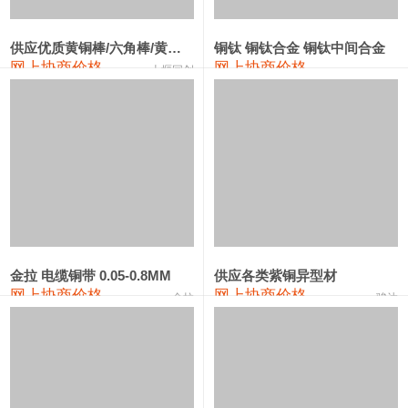
2202#硅
14,100—14,300
14,200
0
金属硅3303#-2202#
10,400—14,200
12,300
0
供应优质黄铜棒/六角棒/黄铜方板
铜钛 铜钛合金 铜钛中间合金
网上协商价格
网上协商价格
十堰同创
金属硅553#-331#
9,400—10,800
10,100
100
漆包线
111,970—115,970
113,970
360
磷铜合金
110,800—117,600
114,200
400
无氧铜丝(硬)
109,710—110,010
109,860
360
R410A专用紫铜管
113,700—113,700
113,700
360
铸造铝合金锭(A356.2)
24,300—24,700
24,500
200
金拉 电缆铜带 0.05-0.8MM
供应各类紫铜异型材
网上协商价格
网上协商价格
金拉
骏达
铸造铝合金锭(A380）
26,300—26,500
26,400
100
铝合金ADC12
24,200—24,400
24,300
100
铸造铝合金锭(ZL102)
24,300—24,500
24,400
200