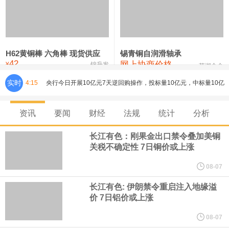
铸造铝合金锭(ZLD104)
24,300—24,500
24,400
200
压铸锌合金锭
26,500—26,700
26,600
250
硫酸镍
32,400—33,800
33,100
0
H62黄铜棒 六角棒 现货供应
锡青铜自润滑轴承
42
网上协商价格
氯化镍
38,300—40,300
39,300
0
¥
锦升发
芜湖合金
实时
4:15
央行今日开展10亿元7天逆回购操作，投标量10亿元，中标量10亿
元，操作利率为1.40%，与此前持平。
资讯
要闻
财经
法规
统计
分析
央行公开市场今日净回笼1,330.0亿元人民币。
长江有色：刚果金出口禁令叠加美铜
关税不确定性 7日铜价或上涨
当地时间8月6日，丰田汽车宣布在美国召回约50.8万辆2025至2026
08-07
年款凯美瑞（Camry）车型，原因是车辆7英寸组合仪表可能在启动
长江有色: 伊朗禁令重启注入地缘溢
价 7日铝价或上涨
时出现黑屏，导致转向灯、危险警示灯以及部分提示音功能失效。
08-07