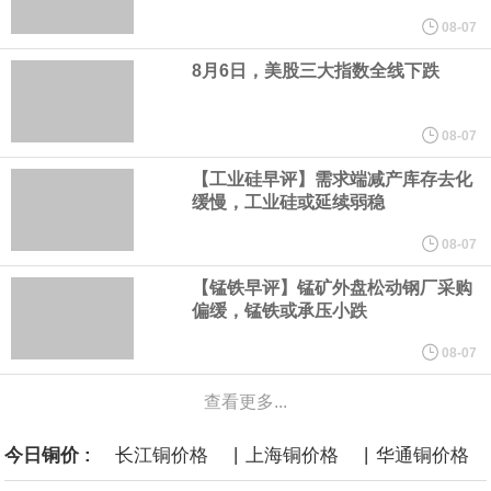
2022年以来同期最高水平，生产经营稳步向好，盈利能力持续增
08-07
8月6日，美股三大指数全线下跌
强。
伊朗议会主席团成员萨利米公开伊方拟议的霍尔木兹海峡战略管理
08-07
【工业硅早评】需求端减产库存去化
方案初步文本细节，内容包括禁止敌对方面通过海峡等，违反规定
缓慢，工业硅或延续弱稳
者将被处以最高达货物价值20%的罚款。该方案显示，美国、以色
08-07
【锰铁早评】锰矿外盘松动钢厂采购
列等国的船只将被禁止通过霍尔木兹海峡；与以色列有关的军用和
偏缓，锰铁或承压小跌
民用货物不得通过该区域；参与针对“抵抗阵线”行动的船只或货物也
08-07
查看更多...
将被禁止通行。
|
|
今日铜价 :
长江铜价格
上海铜价格
华通铜价格
美国新墨西哥州第一司法区法院当地时间8月6日作出裁决，社交媒