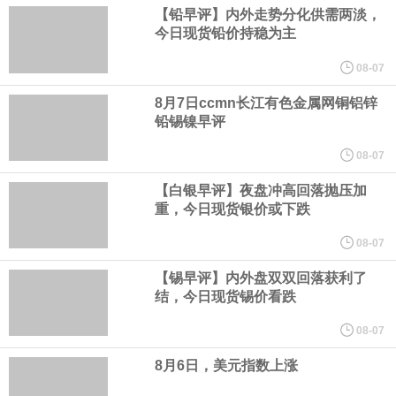
韩国经济日报援引不愿具名的业内人士消息，LG 集团会长具光谟下
【铅早评】内外走势分化供需两淡，
今日现货铅价持稳为主
周将在硅谷的英伟达总部与黄仁勋会面。具光谟与黄仁勋曾于 6 月
08-07
在首尔会晤，并宣布在机器人、人工智能基础设施、自动驾驶等领
8月7日ccmn长江有色金属网铜铝锌
铅锡镍早评
域开展合作；此后，LG CNS 及 LG 旗下其他子公司约 30 名高管已
08-07
【白银早评】夜盘冲高回落抛压加
于 6 月 22 日到访英伟达总部。
重，今日现货银价或下跌
从工业和信息化部了解到，今年上半年，中小企业经济运行总体平
08-07
【锡早评】内外盘双双回落获利了
稳，主要指标保持较快增长，企业效益持续改善。今年上半年，规
结，今日现货锡价看跌
模以上工业中小企业增加值同比增长5.8%，营业收入同比增长
08-07
8月6日，美元指数上涨
7.7%，为2023年以来同期最高水平，利润总额同比增长16.9%，为