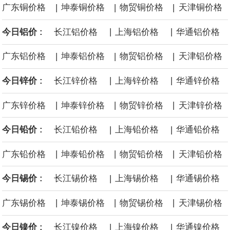
|
|
|
广东铜价格
坤泰铜价格
物贸铜价格
天津铜价格
体“脸书（Facebook）”、“照片墙（Instagram）”的母公司美
|
|
今日铝价 :
长江铝价格
上海铝价格
华通铝价格
国“元”公司应向该州一项基金支付5.67 亿美元，用于应对青少年因
|
|
|
广东铝价格
坤泰铝价格
物贸铝价格
天津铝价格
使用其产品而面临的心理健康问题。 这一裁决源于今年早些时候的
|
|
今日锌价 :
长江锌价格
上海锌价格
华通锌价格
一场审判。在那次审判中，新墨西哥州陪审团认定“元”公司需就涉嫌
|
|
|
广东锌价格
坤泰锌价格
物贸锌价格
天津锌价格
导致青少年心理健康问题及利用其产品进行性剥削的行为，承担
|
|
今日铅价 :
长江铅价格
上海铅价格
华通铅价格
3.75亿美元的罚款。这5.67亿美元是在3.75亿美元罚款基础上追加
|
|
|
广东铅价格
坤泰铅价格
物贸铅价格
天津铅价格
的补救金，二者叠加达9.42亿美元。
|
|
今日锡价 :
长江锡价格
上海锡价格
华通锡价格
白宫已邀请美国关键矿产行业的顶级高管周五与总统唐纳德·特朗普
|
|
|
广东锡价格
坤泰锡价格
物贸锡价格
天津锡价格
会面。据知情人士透露，此次活动旨在展示为促进关键矿产开发和
|
|
今日镍价 :
长江镍价格
上海镍价格
华通镍价格