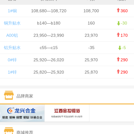
1#铜
108,680—108,720
108,700
360
铜升贴水
b140—b180
160
-30
A00铝
23,950—23,990
23,970
170
铝升贴水
c55—c15
-35
-5
0#锌
25,920—26,020
25,970
290
1#锌
25,820—25,920
25,870
290
1#铅
15,700—15,800
15,750
50
品牌商家
1#锡
434,000—436,000
435,000
-750
1#镍
129,550—130,750
130,150
-1,650
1#白银
15,100—15,110
15,105
-70
商城推荐
钯金
323—325
324
0