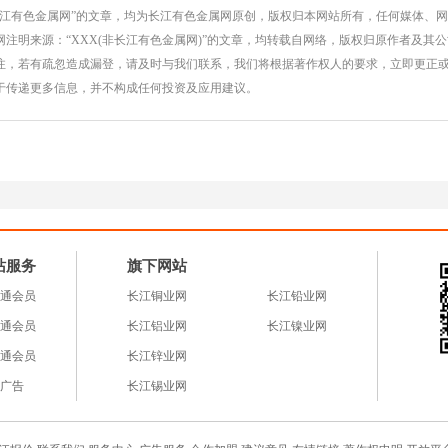
济基地
阴县榆山科技孵
长江有色金属网”的文章，均为长江有色金属网原创，版权归本网站所有，任何媒体、
注明来源：“XXX(非长江有色金属网)”的文章，均转载自网络，版权归原作者及其
化园济南弘达铝
注，若有疏忽造成漏登，请及时与我们联系，我们将根据著作权人的要求，立即更正
业有限公司成品
于传递更多信息，并不构成任何投资及应用建议。
仓库
站服务
旗下网站
通会员
长江铜业网
长江铅业网
通会员
长江铝业网
长江镍业网
通会员
长江锌业网
广告
长江锡业网