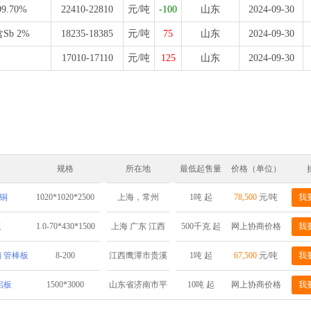
99.70%
22410-22810
元/吨
-100
山东
2024-09-30
Sb 2%
18235-18385
元/吨
75
山东
2024-09-30
17010-17110
元/吨
125
山东
2024-09-30
规格
所在地
最低起售量
价格（单位）
铜
1020*1020*2500
1吨 起
78,500
元/吨
我
上海，常州
板
1.0-70*430*1500
500千克 起
网上协商价格
我
上海 广东 江西
 管棒板
8-200
1吨 起
67,500
元/吨
我
江西鹰潭市贵溪
市铜产业循环经
铝板
1500*3000
10吨 起
网上协商价格
我
山东省济南市平