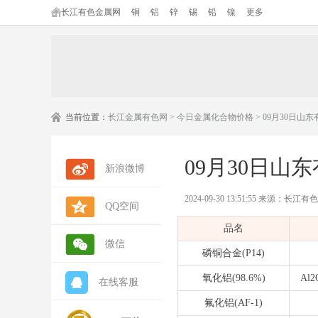
长江有色金属网
铜
铝
锌
锡
铅
镍
更多
当前位置：
长江金属有色网
>
今日金属化合物价格
> 09月30日
09月30日
新浪微博
2024-09-30 13:51:55 来源：长
QQ空间
品名
微信
磷铜合金(P14)
氧化铝(98.6%)
Al2
在线客服
氟化铝(AF-1)