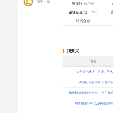
APP下载
氧化锌(99.7%)
铅锑合金(含Sb2%)
含
铅钙合金
我要买
名称
出售1#电解铜，好铜，平水
磷铜板 锡青铜板 铝青铜
铝青铜 锡青铜 铬锆铜 生产厂直销
现货销售1060优质平整的纯