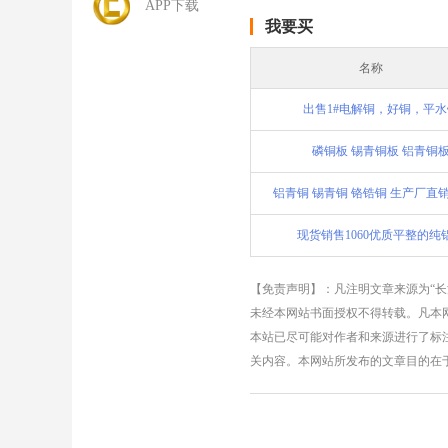
APP下载
我要买
名称
出售1#电解铜，好铜，平水
磷铜板 锡青铜板 铝青铜
铝青铜 锡青铜 铬锆铜 生产厂直销
现货销售1060优质平整的纯
【免责声明】：凡注明文章来源为“
未经本网站书面授权不得转载。凡本网
本站已尽可能对作者和来源进行了标
关内容。本网站所发布的文章目的在