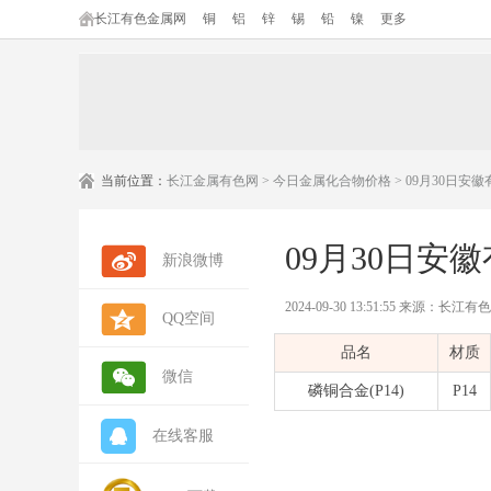
长江有色金属网
铜
铝
锌
锡
铅
镍
更多
当前位置：
长江金属有色网
>
今日金属化合物价格
> 09月30日
09月30日
新浪微博
2024-09-30 13:51:55 来源：长
QQ空间
品名
材质
微信
磷铜合金(P14)
P14
在线客服