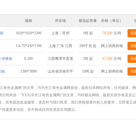
规格
所在地
最低起售量
价格（单位）
铜
1020*1020*2500
1吨 起
78,500
元/吨
我
上海，常州
板
1.0-70*430*1500
500千克 起
网上协商价格
我
上海 广东 江西
 管棒板
8-200
1吨 起
67,500
元/吨
我
江西鹰潭市贵溪
市铜产业循环经
铝板
1500*3000
10吨 起
网上协商价格
我
山东省济南市平
济基地
阴县榆山科技孵
长江有色金属网”的文章，均为长江有色金属网原创，版权归本网站所有，任何媒体、
注明来源：“XXX(非长江有色金属网)”的文章，均转载自网络，版权归原作者及其
化园济南弘达铝
注，若有疏忽造成漏登，请及时与我们联系，我们将根据著作权人的要求，立即更正
业有限公司成品
于传递更多信息，并不构成任何投资及应用建议。
仓库