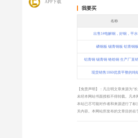
APP下载
我要买
名称
出售1#电解铜，好铜，平水
磷铜板 锡青铜板 铝青铜
铝青铜 锡青铜 铬锆铜 生产厂直销
现货销售1060优质平整的纯
【免责声明】：凡注明文章来源为“
未经本网站书面授权不得转载。凡本网
本站已尽可能对作者和来源进行了标
关内容。本网站所发布的文章目的在