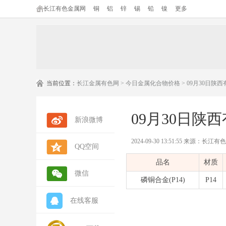
长江有色金属网
铜
铝
锌
锡
铅
镍
更多
当前位置：
长江金属有色网
>
今日金属化合物价格
> 09月30日
09月30日
新浪微博
2024-09-30 13:51:55 来源：长
QQ空间
品名
材质
微信
磷铜合金(P14)
P14
在线客服