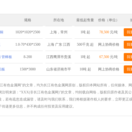
规格
所在地
最低起售量
价格（单位）
铜
1020*1020*2500
1吨 起
78,500
元/吨
我
上海，常州
板
1.0-70*430*1500
500千克 起
网上协商价格
我
上海 广东 江西
 管棒板
8-200
1吨 起
67,500
元/吨
我
江西鹰潭市贵溪
市铜产业循环经
铝板
1500*3000
10吨 起
网上协商价格
我
山东省济南市平
济基地
阴县榆山科技孵
长江有色金属网”的文章，均为长江有色金属网原创，版权归本网站所有，任何媒体、
注明来源：“XXX(非长江有色金属网)”的文章，均转载自网络，版权归原作者及其
化园济南弘达铝
注，若有疏忽造成漏登，请及时与我们联系，我们将根据著作权人的要求，立即更正
业有限公司成品
于传递更多信息，并不构成任何投资及应用建议。
仓库