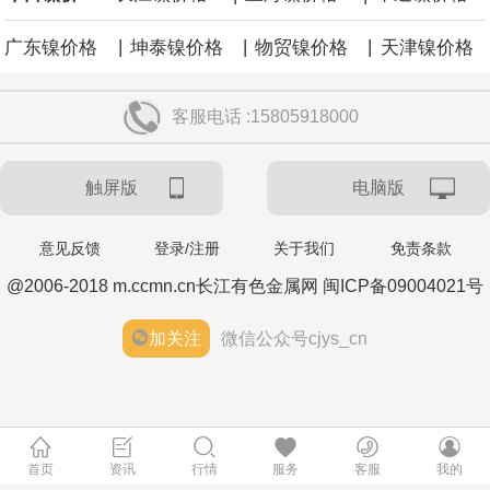
|
|
|
广东镍价格
坤泰镍价格
物贸镍价格
天津镍价格
客服电话 :15805918000
触屏版
电脑版
意见反馈
登录/注册
关于我们
免责条款
@2006-2018 m.ccmn.cn长江有色金属网 闽ICP备09004021号
加关注
微信公众号cjys_cn
首页
资讯
行情
服务
客服
我的