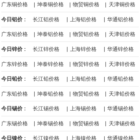
|
|
|
广东铜价格
坤泰铜价格
物贸铜价格
天津铜价格
计划建造的15艘核动力“特朗普级”（Trump-class）战列舰，从研发
|
|
今日铝价 :
长江铝价格
上海铝价格
华通铝价格
到采购的总费用可能高达2750亿美元，为美国有史以来最昂贵的水
|
|
|
广东铝价格
坤泰铝价格
物贸铝价格
天津铝价格
面战舰项目之一。 根据CBO的初步估算，首舰造价约234亿美元，
|
|
今日锌价 :
长江锌价格
上海锌价格
华通锌价格
后续14艘平均每艘约180亿美元。
|
|
|
广东锌价格
坤泰锌价格
物贸锌价格
天津锌价格
黄金价格有望录得自今年1月以来最大单周涨幅。油价走弱为金价提
|
|
今日铅价 :
长江铅价格
上海铅价格
华通铅价格
供支撑，同时投资者正等待美国非农就业数据，以寻找美国利率前
|
|
|
广东铅价格
坤泰铅价格
物贸铅价格
天津铅价格
景的线索。StoneX高级分析师马特·辛普森表示，中东和平前景改善
|
|
今日锡价 :
长江锡价格
上海锡价格
华通锡价格
令市场通胀预期下降，推动黄金价格从此前持续数周、位于4000美
|
|
|
广东锡价格
坤泰锡价格
物贸锡价格
天津锡价格
元上方的盘整区间中进一步上涨。
|
|
今日镍价 :
长江镍价格
上海镍价格
华通镍价格