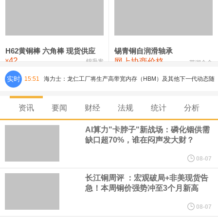
铸造铝合金锭(ZLD104)
24,300—24,500
24,400
200
压铸锌合金锭
26,500—26,700
26,600
250
硫酸镍
32,400—33,800
33,100
0
H62黄铜棒 六角棒 现货供应
锡青铜自润滑轴承
42
网上协商价格
氯化镍
38,300—40,300
39,300
0
¥
锦升发
芜湖合金
海力士：龙仁工厂将生产高带宽内存（HBM）及其他下一代动态随
实时
15:51
机存取存储器（DRAM）。
资讯
要闻
财经
法规
统计
分析
必和必拓港口联合工会：必和必拓西澳大利亚铁矿石业务的工人已
AI算力"卡脖子"新战场：磷化铟供需
缺口超70%，谁在闷声发大财？
通知，将于8月9日实施24小时停工。
08-07
8月7日，宇树科技董事长王兴兴网上路演时表示，报告期内，公司
长江铜周评 ：宏观破局+非美现货告
急！本周铜价强势冲至3个月新高
研发费用金额分别为4,995.18万元、7,001.70万元、14,496.56万
08-07