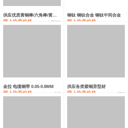
2202#硅
14,100—14,300
14,200
0
金属硅3303#-2202#
10,400—14,200
12,300
0
供应优质黄铜棒/六角棒/黄铜方板
铜钛 铜钛合金 铜钛中间合金
网上协商价格
网上协商价格
十堰同创
金属硅553#-331#
9,400—10,800
10,100
100
漆包线
111,970—115,970
113,970
360
磷铜合金
110,800—117,600
114,200
400
无氧铜丝(硬)
109,710—110,010
109,860
360
R410A专用紫铜管
113,700—113,700
113,700
360
铸造铝合金锭(A356.2)
24,300—24,700
24,500
200
金拉 电缆铜带 0.05-0.8MM
供应各类紫铜异型材
网上协商价格
网上协商价格
金拉
骏达
铸造铝合金锭(A380）
26,300—26,500
26,400
100
铝合金ADC12
24,200—24,400
24,300
100
铸造铝合金锭(ZL102)
24,300—24,500
24,400
200