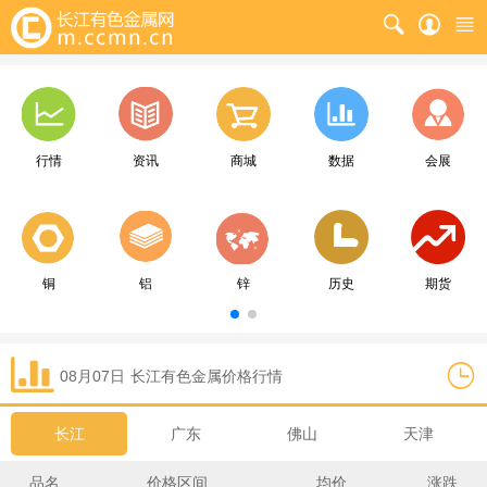
行情
资讯
商城
数据
会展
铜
铝
锌
历史
期货
08月07日
长江
有色金属价格行情
长江
广东
佛山
天津
品名
价格区间
均价
涨跌