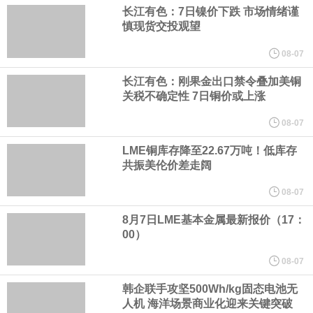
元，最近3年复合增长率达70.36%，呈快速增长趋势，并形成多项
长江有色：7日镍价下跌 市场情绪谨
慎现货交投观望
核心技术和知识产权。截至2026年1月31日，公司拥有262项专利权
08-07
（含境内发明专利20项）。
长江有色：刚果金出口禁令叠加美铜
关税不确定性 7日铜价或上涨
纽约期银日内涨4%，现报64.08美元/盎司。
08-07
宇树科技董事长、总经理兼首席技术官王兴兴在网上路演时表示，
LME铜库存降至22.67万吨！低库存
共振美伦价差走阔
经过多年研发创新和技术积累，公司逐步形成了包括一体化关节集
08-07
成技术、高紧凑度机器人身体集成技术、机器人激光雷达全自研核
8月7日LME基本金属最新报价（17：
00）
心技术等多项已商业化应用的核心技术并已应用于公司的高性能通
08-07
韩企联手攻坚500Wh/kg固态电池无
用人形机器人、四足机器人等产品。
人机 海洋场景商业化迎来关键突破