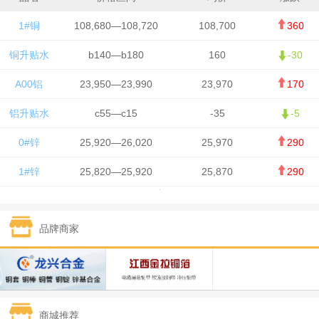
1#铜
108,680—108,720
108,700
360
铜升贴水
b140—b180
160
-30
A00铝
23,950—23,990
23,970
170
铝升贴水
c55—c15
-35
-5
0#锌
25,920—26,020
25,970
290
1#锌
25,820—25,920
25,870
290
1#铅
15,700—15,800
15,750
50
品牌商家
1#锡
434,000—436,000
435,000
-750
1#镍
129,550—130,750
130,150
-1,650
1#白银
15,100—15,110
15,105
-70
商城推荐
钯金
323—325
324
0