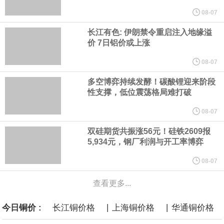
美国总统特朗普6日否认他对国防部长赫格塞思不满，称对赫格塞思
08-07
长江有色: 伊朗禁令重启注入地缘溢
所做的工作“非常满意”。特朗普在社交媒体上发帖称，一些媒体有关
价 7日铝价或上涨
他与赫格塞思就弹药短缺问题发生冲突的报道是“完全没有根据的谣
08-07
多空博弈持续发酵！碳酸锂迎来阶段
言”，他对赫格塞思所做的工作“非常满意”。
性支撑，低位震荡格局难打破
纽约期银突破64美元/盎司，日内涨3.91%。
08-07
双硅期货共振涨56元！硅铁2609报
据报道，威刚近日在法说会上表示，在需求增加、价格走高及货源
5,934元，钢厂利润与开工率博弈
稳定的三大有利因素带动下，预期第3季度营运将优于第2季度，并
08-07
进一步扩大全年营运成果。
查看更多...
|
|
今日铜价 :
长江铜价格
上海铜价格
华通铜价格
美国国会预算办公室（CBO）于当地时间5日发布报告称，美国海军