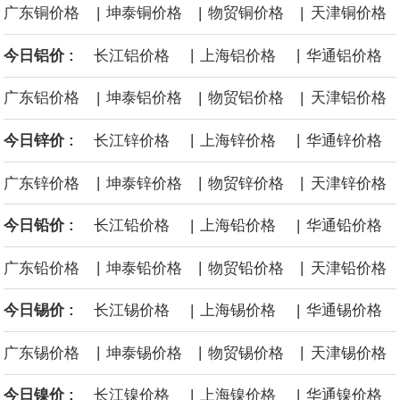
|
|
|
广东铜价格
坤泰铜价格
物贸铜价格
天津铜价格
源枯竭煤矿退出，妥善做好遗留问题处置和职工安置。西南、东北
|
|
今日铝价 :
长江铝价格
上海铝价格
华通铝价格
等地区因地制宜设置政策标准，合理引导资源条件差、安全保障程
|
|
|
广东铝价格
坤泰铝价格
物贸铝价格
天津铝价格
度低的中小煤矿退出，运用政策引导、市场手段等加快推动长期停
|
|
今日锌价 :
长江锌价格
上海锌价格
华通锌价格
产停建煤矿应退尽退。
|
|
|
广东锌价格
坤泰锌价格
物贸锌价格
天津锌价格
伦敦金属交易所(LME)：镍库存持平。
|
|
今日铅价 :
长江铅价格
上海铅价格
华通铅价格
伦敦金属交易所(LME)：锡库存减少100吨。
|
|
|
广东铅价格
坤泰铅价格
物贸铅价格
天津铅价格
伦敦金属交易所(LME)：铝库存减少1500吨。
|
|
今日锡价 :
长江锡价格
上海锡价格
华通锡价格
伦敦金属交易所(LME)：铜库存减少4675吨。
|
|
|
广东锡价格
坤泰锡价格
物贸锡价格
天津锡价格
8月10日消息，在岸人民币兑美元收盘报6.7442，较上一交易日上
|
|
今日镍价 :
长江镍价格
上海镍价格
华通镍价格