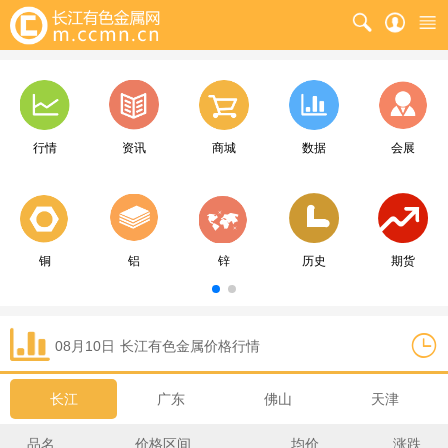
行情
资讯
商城
数据
会展
铜
铝
锌
历史
期货
08月10日
长江
有色金属价格行情
长江
广东
佛山
天津
品名
价格区间
均价
涨跌