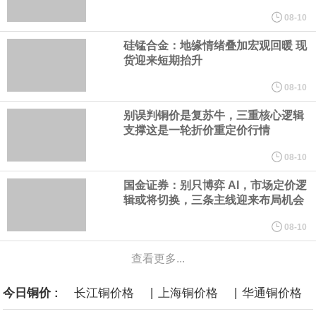
规划建设一批大型现代化煤矿，提升规模化集约化开发水平，2030
08-10
硅锰合金：地缘情绪叠加宏观回暖 现
年，五大煤炭供应保障基地产量占全国比重超80%。东中部地区统
货迎来短期抬升
筹本地区用能需求，合理控制开发节奏，根据资源条件加强评估论
08-10
别误判铜价是复苏牛，三重核心逻辑
证，适度建设接续煤矿。
支撑这是一轮折价重定价行情
国家发展改革委、国家能源局印发《煤炭工业发展“十五五”规划》。
08-10
国金证券：别只博弈 AI，市场定价逻
其中提到，提高资源开发准入标准。坚持先立后破，统筹煤矿关闭
辑或将切换，三条主线迎来布局机会
退出与区域供应保障，按照市场化法治化原则，推动落后产能煤矿
08-10
查看更多...
有序退出。西部地区优化生产结构，加快淘汰技术装备差、与生态
|
|
今日铜价 :
长江铜价格
上海铜价格
华通铜价格
敏感区重叠煤矿。东中部地区稳妥推进灾害严重不能有效治理、资