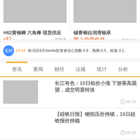
铸造铝合金锭(ZL102)
24,300—24,500
24,400
0
压铸锌合金锭
26,100—26,300
26,200
-400
硫酸镍
32,400—33,800
33,100
0
H62黄铜棒 六角棒 现货供应
锡青铜自润滑轴承
42
网上协商价格
氯化镍
38,300—40,300
39,300
0
¥
锦升发
芜湖合金
实时
10:54
欧元区8月Sentix投资者信心指数 0.9，预期-0.5，前值-3.1。
8月10日，人民币对美元即期汇率盘中最高升至6.7439，创下2023
资讯
要闻
财经
法规
统计
分析
年2月6日以来的3年多新高。工银亚洲在展望下半年人民币走势时认
长江有色：10日铝价小涨 下游畏高观
望，成交明显转淡
为，人民币汇率大概率延续波动、缓步走升态势，主要影响因素包
08-10
括：一是下半年预计出口延续韧性增长，关注地缘风险及关税政策
【硅铁日报】钢招压价持续，10日硅
铁报价持稳
对出口产品和地区结构、量价关系分化等影响；二是国际资金增配
08-10