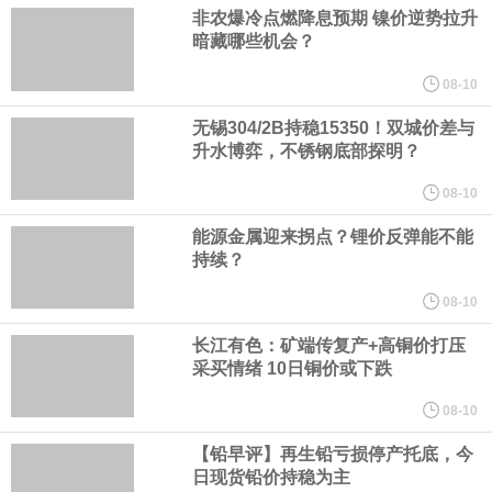
人民币资产，资金净流入支持人民币中枢走强；三是美元对人民币
非农爆冷点燃降息预期 镍价逆势拉升
暗藏哪些机会？
中间价相机调整。
08-10
《天津市智能机器人产业创新发展行动方案（2026—2028年）印发
无锡304/2B持稳15350！双城价差与
升水博弈，不锈钢底部探明？
2028年全市智能机器人产业核心产值突破200亿元
08-10
能源金属迎来拐点？锂价反弹能不能
国家发展改革委、国家能源局印发《煤炭工业发展“十五五”规划》。
持续？
其中指出，统筹资源开发条件、市场需求、运输通道、环境约束等
08-10
长江有色：矿端传复产+高铜价打压
因素，有序推进煤炭资源开发。西部资源富集地区强化开发整体规
采买情绪 10日铜价或下跌
划，完善上下游开发利用体系，提升跨区域协同保障能力。持续推
08-10
【铅早评】再生铅亏损停产托底，今
进山西、蒙西、蒙东、陕北、新疆煤炭供应保障基地建设，高标准
日现货铅价持稳为主