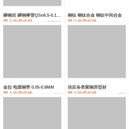
553#硅
9,300—9,500
9,400
0
金属硅553#-331#
9,400—10,800
10,100
0
磷铜丝 磷铜棒管QSn6.5-0.1 7-0.2 8-0.3
铜钛 铜钛合金 铜钛中间合金
网上协商价格
网上协商价格
联荣有色
金属硅3303#-2202#
10,400—14,200
12,300
0
漆包线
111,360—115,360
113,360
-610
磷铜合金
110,200—117,000
113,600
-600
无氧铜丝(硬)
109,100—109,400
109,250
-610
R410A专用紫铜管
113,090—113,090
113,090
-610
铸造铝合金锭(A380）
26,300—26,500
26,400
0
金拉 电缆铜带 0.05-0.8MM
供应各类紫铜异型材
网上协商价格
网上协商价格
金拉
骏达
铸造铝合金锭(A356.2)
24,300—24,700
24,500
0
铝合金ADC12
24,200—24,400
24,300
0
铸造铝合金锭(ZLD104)
24,300—24,500
24,400
0