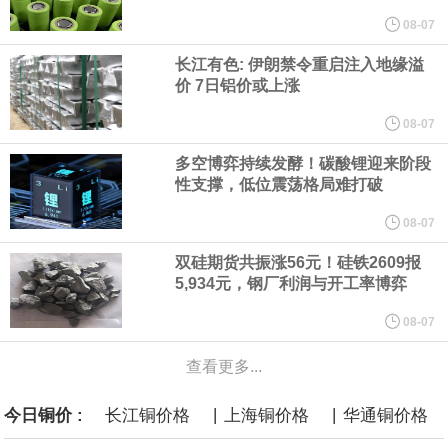
他与赫格塞思就弹药短缺问题发生冲突的报道是“完全没有根据的谣
08-07
长江有色: 伊朗禁令重启注入地缘溢
言”，他对赫格塞思所做的工作“非常满意”。
价 7日铝价或上涨
纽约期银突破64美元/盎司，日内涨3.91%。
08-07
多空博弈持续发酵！碳酸锂迎来阶段
据报道，威刚近日在法说会上表示，在需求增加、价格走高及货源
性支撑，低位震荡格局难打破
稳定的三大有利因素带动下，预期第3季度营运将优于第2季度，并
08-07
双硅期货共振涨56元！硅铁2609报
进一步扩大全年营运成果。
5,934元，钢厂利润与开工率博弈
美国国会预算办公室（CBO）于当地时间5日发布报告称，美国海军
08-07
查看更多...
计划建造的15艘核动力“特朗普级”（Trump-class）战列舰，从研发
|
|
今日铜价 :
长江铜价格
上海铜价格
华通铜价格
到采购的总费用可能高达2750亿美元，为美国有史以来最昂贵的水