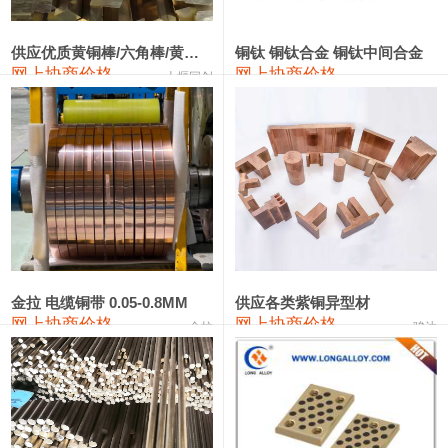
2202#硅
14,100—14,300
14,200
0
金属硅3303#-2202#
10,400—14,200
12,300
0
供应优质黄铜棒/六角棒/黄铜方板
铜钛 铜钛合金 铜钛中间合金
网上协商价格
网上协商价格
十堰同创
金属硅553#-331#
9,400—10,800
10,100
100
漆包线
111,970—115,970
113,970
360
磷铜合金
110,800—117,600
114,200
400
无氧铜丝(硬)
109,710—110,010
109,860
360
R410A专用紫铜管
113,700—113,700
113,700
360
铸造铝合金锭(A356.2)
24,300—24,700
24,500
200
金拉 电缆铜带 0.05-0.8MM
供应各类紫铜异型材
网上协商价格
网上协商价格
金拉
骏达
铸造铝合金锭(A380）
26,300—26,500
26,400
100
铝合金ADC12
24,200—24,400
24,300
100
铸造铝合金锭(ZL102)
24,300—24,500
24,400
200