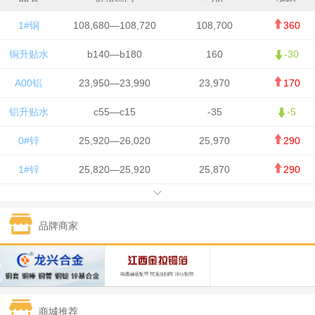
1#铜
108,680—108,720
108,700
360
铜升贴水
b140—b180
160
-30
A00铝
23,950—23,990
23,970
170
铝升贴水
c55—c15
-35
-5
0#锌
25,920—26,020
25,970
290
1#锌
25,820—25,920
25,870
290
1#铅
15,700—15,800
15,750
50
品牌商家
1#锡
434,000—436,000
435,000
-750
1#镍
129,550—130,750
130,150
-1,650
1#白银
15,100—15,110
15,105
-70
商城推荐
钯金
323—325
324
0