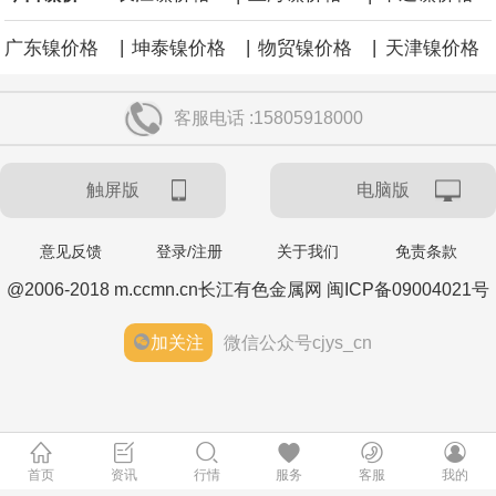
|
|
|
广东镍价格
坤泰镍价格
物贸镍价格
天津镍价格
客服电话 :15805918000
触屏版
电脑版
意见反馈
登录/注册
关于我们
免责条款
@2006-2018 m.ccmn.cn长江有色金属网 闽ICP备09004021号
加关注
微信公众号cjys_cn
首页
资讯
行情
服务
客服
我的