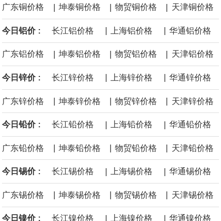
|
|
|
广东铜价格
坤泰铜价格
物贸铜价格
天津铜价格
面战舰项目之一。 根据CBO的初步估算，首舰造价约234亿美元，
|
|
今日铝价 :
长江铝价格
上海铝价格
华通铝价格
后续14艘平均每艘约180亿美元。
|
|
|
广东铝价格
坤泰铝价格
物贸铝价格
天津铝价格
黄金价格有望录得自今年1月以来最大单周涨幅。油价走弱为金价提
|
|
今日锌价 :
长江锌价格
上海锌价格
华通锌价格
供支撑，同时投资者正等待美国非农就业数据，以寻找美国利率前
|
|
|
广东锌价格
坤泰锌价格
物贸锌价格
天津锌价格
景的线索。StoneX高级分析师马特·辛普森表示，中东和平前景改善
|
|
今日铅价 :
长江铅价格
上海铅价格
华通铅价格
令市场通胀预期下降，推动黄金价格从此前持续数周、位于4000美
|
|
|
广东铅价格
坤泰铅价格
物贸铅价格
天津铅价格
元上方的盘整区间中进一步上涨。
|
|
今日锡价 :
长江锡价格
上海锡价格
华通锡价格
海力士：龙仁工厂将生产高带宽内存（HBM）及其他下一代动态随
|
|
|
广东锡价格
坤泰锡价格
物贸锡价格
天津锡价格
机存取存储器（DRAM）。
|
|
今日镍价 :
长江镍价格
上海镍价格
华通镍价格