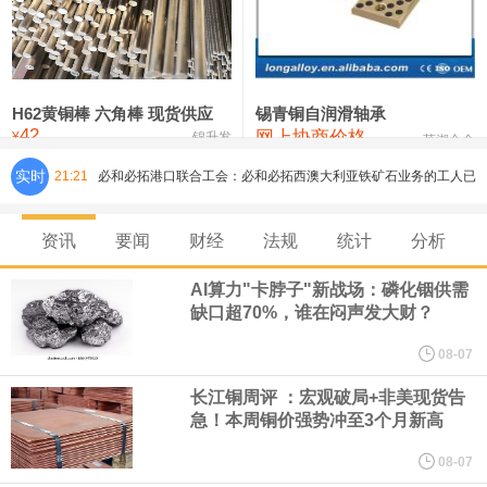
铸造铝合金锭(ZLD104)
24,300—24,500
24,400
200
压铸锌合金锭
26,500—26,700
26,600
250
硫酸镍
32,400—33,800
33,100
0
H62黄铜棒 六角棒 现货供应
锡青铜自润滑轴承
42
网上协商价格
氯化镍
38,300—40,300
39,300
0
¥
锦升发
芜湖合金
实时
21:21
必和必拓港口联合工会：必和必拓西澳大利亚铁矿石业务的工人已
通知，将于8月9日实施24小时停工。
资讯
要闻
财经
法规
统计
分析
8月7日，宇树科技董事长王兴兴网上路演时表示，报告期内，公司
AI算力"卡脖子"新战场：磷化铟供需
缺口超70%，谁在闷声发大财？
研发费用金额分别为4,995.18万元、7,001.70万元、14,496.56万
08-07
元，最近3年复合增长率达70.36%，呈快速增长趋势，并形成多项
长江铜周评 ：宏观破局+非美现货告
急！本周铜价强势冲至3个月新高
核心技术和知识产权。截至2026年1月31日，公司拥有262项专利权
08-07