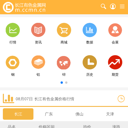
行情
资讯
商城
数据
会展
铜
铝
锌
历史
期货
08月07日
长江
有色金属价格行情
长江
广东
佛山
天津
品名
价格区间
均价
涨跌