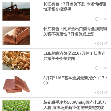
（含境内发明专利20项）。
长江有色：7日镍价下跌 市场情绪谨
慎现货交投观望
纽约期银日内涨4%，现报64.08美元/盎司。
08-07
宇树科技董事长、总经理兼首席技术官王兴兴在网上路演时表示，
长江有色：刚果金出口禁令叠加美铜
关税不确定性 7日铜价或上涨
经过多年研发创新和技术积累，公司逐步形成了包括一体化关节集
08-07
LME铜库存降至22.67万吨！低库存
成技术、高紧凑度机器人身体集成技术、机器人激光雷达全自研核
共振美伦价差走阔
心技术等多项已商业化应用的核心技术并已应用于公司的高性能通
08-07
8月7日LME基本金属最新报价（17：
用人形机器人、四足机器人等产品。
00）
美国总统特朗普6日否认他对国防部长赫格塞思不满，称对赫格塞思
08-07
韩企联手攻坚500Wh/kg固态电池无
所做的工作“非常满意”。特朗普在社交媒体上发帖称，一些媒体有关
人机 海洋场景商业化迎来关键突破