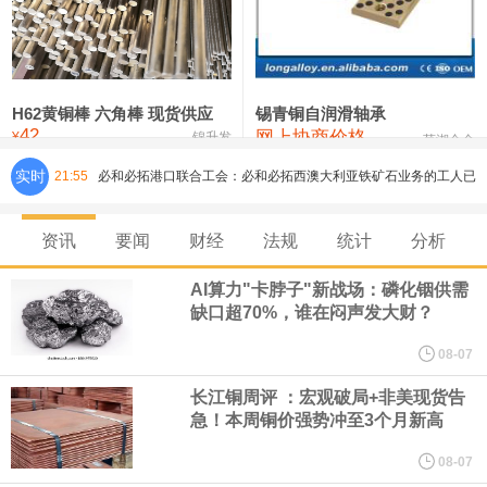
铸造铝合金锭(ZLD104)
24,300—24,500
24,400
200
压铸锌合金锭
26,500—26,700
26,600
250
硫酸镍
32,400—33,800
33,100
0
H62黄铜棒 六角棒 现货供应
锡青铜自润滑轴承
42
网上协商价格
氯化镍
38,300—40,300
39,300
0
¥
锦升发
芜湖合金
实时
21:55
必和必拓港口联合工会：必和必拓西澳大利亚铁矿石业务的工人已
通知，将于8月9日实施24小时停工。
资讯
要闻
财经
法规
统计
分析
8月7日，宇树科技董事长王兴兴网上路演时表示，报告期内，公司
AI算力"卡脖子"新战场：磷化铟供需
缺口超70%，谁在闷声发大财？
研发费用金额分别为4,995.18万元、7,001.70万元、14,496.56万
08-07
元，最近3年复合增长率达70.36%，呈快速增长趋势，并形成多项
长江铜周评 ：宏观破局+非美现货告
急！本周铜价强势冲至3个月新高
核心技术和知识产权。截至2026年1月31日，公司拥有262项专利权
08-07