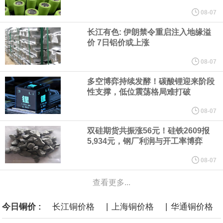
他与赫格塞思就弹药短缺问题发生冲突的报道是“完全没有根据的谣
08-07
长江有色: 伊朗禁令重启注入地缘溢
言”，他对赫格塞思所做的工作“非常满意”。
价 7日铝价或上涨
纽约期银突破64美元/盎司，日内涨3.91%。
08-07
多空博弈持续发酵！碳酸锂迎来阶段
据报道，威刚近日在法说会上表示，在需求增加、价格走高及货源
性支撑，低位震荡格局难打破
稳定的三大有利因素带动下，预期第3季度营运将优于第2季度，并
08-07
双硅期货共振涨56元！硅铁2609报
进一步扩大全年营运成果。
5,934元，钢厂利润与开工率博弈
美国国会预算办公室（CBO）于当地时间5日发布报告称，美国海军
08-07
查看更多...
计划建造的15艘核动力“特朗普级”（Trump-class）战列舰，从研发
|
|
今日铜价 :
长江铜价格
上海铜价格
华通铜价格
到采购的总费用可能高达2750亿美元，为美国有史以来最昂贵的水