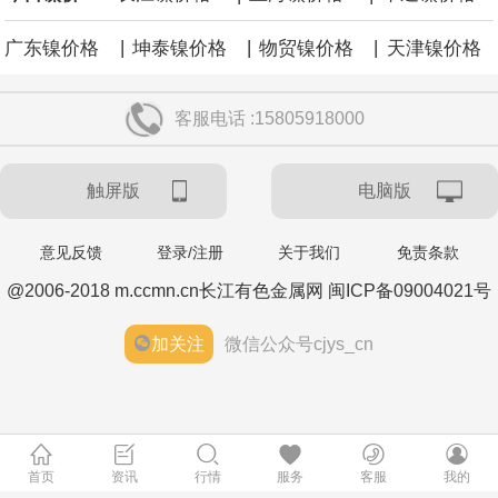
|
|
|
广东镍价格
坤泰镍价格
物贸镍价格
天津镍价格
客服电话 :15805918000
触屏版
电脑版
意见反馈
登录/注册
关于我们
免责条款
@2006-2018 m.ccmn.cn长江有色金属网 闽ICP备09004021号
加关注
微信公众号cjys_cn
首页
资讯
行情
服务
客服
我的