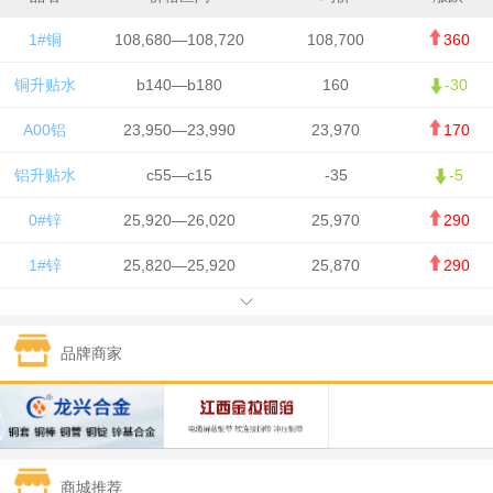
1#铜
108,680—108,720
108,700
360
铜升贴水
b140—b180
160
-30
A00铝
23,950—23,990
23,970
170
铝升贴水
c55—c15
-35
-5
0#锌
25,920—26,020
25,970
290
1#锌
25,820—25,920
25,870
290
1#铅
15,700—15,800
15,750
50
品牌商家
1#锡
434,000—436,000
435,000
-750
1#镍
129,550—130,750
130,150
-1,650
1#白银
15,100—15,110
15,105
-70
商城推荐
钯金
323—325
324
0