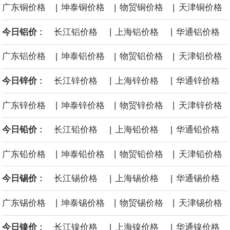
|
|
|
广东铜价格
坤泰铜价格
物贸铜价格
天津铜价格
面战舰项目之一。 根据CBO的初步估算，首舰造价约234亿美元，
|
|
今日铝价 :
长江铝价格
上海铝价格
华通铝价格
后续14艘平均每艘约180亿美元。
|
|
|
广东铝价格
坤泰铝价格
物贸铝价格
天津铝价格
黄金价格有望录得自今年1月以来最大单周涨幅。油价走弱为金价提
|
|
今日锌价 :
长江锌价格
上海锌价格
华通锌价格
供支撑，同时投资者正等待美国非农就业数据，以寻找美国利率前
|
|
|
广东锌价格
坤泰锌价格
物贸锌价格
天津锌价格
景的线索。StoneX高级分析师马特·辛普森表示，中东和平前景改善
|
|
今日铅价 :
长江铅价格
上海铅价格
华通铅价格
令市场通胀预期下降，推动黄金价格从此前持续数周、位于4000美
|
|
|
广东铅价格
坤泰铅价格
物贸铅价格
天津铅价格
元上方的盘整区间中进一步上涨。
|
|
今日锡价 :
长江锡价格
上海锡价格
华通锡价格
海力士：龙仁工厂将生产高带宽内存（HBM）及其他下一代动态随
|
|
|
广东锡价格
坤泰锡价格
物贸锡价格
天津锡价格
机存取存储器（DRAM）。
|
|
今日镍价 :
长江镍价格
上海镍价格
华通镍价格