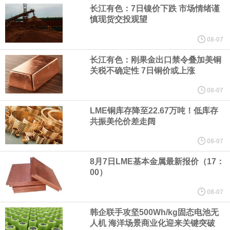
（含境内发明专利20项）。
长江有色：7日镍价下跌 市场情绪谨
慎现货交投观望
纽约期银日内涨4%，现报64.08美元/盎司。
08-07
宇树科技董事长、总经理兼首席技术官王兴兴在网上路演时表示，
长江有色：刚果金出口禁令叠加美铜
关税不确定性 7日铜价或上涨
经过多年研发创新和技术积累，公司逐步形成了包括一体化关节集
08-07
LME铜库存降至22.67万吨！低库存
成技术、高紧凑度机器人身体集成技术、机器人激光雷达全自研核
共振美伦价差走阔
心技术等多项已商业化应用的核心技术并已应用于公司的高性能通
08-07
8月7日LME基本金属最新报价（17：
用人形机器人、四足机器人等产品。
00）
美国总统特朗普6日否认他对国防部长赫格塞思不满，称对赫格塞思
08-07
韩企联手攻坚500Wh/kg固态电池无
所做的工作“非常满意”。特朗普在社交媒体上发帖称，一些媒体有关
人机 海洋场景商业化迎来关键突破