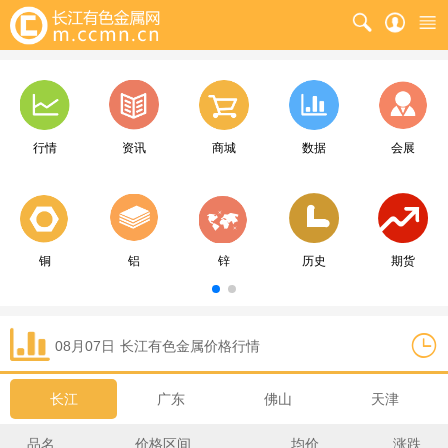
行情
资讯
商城
数据
会展
铜
铝
锌
历史
期货
08月07日
长江
有色金属价格行情
长江
广东
佛山
天津
品名
价格区间
均价
涨跌