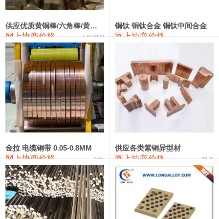
2202#硅
14,100—14,300
14,200
0
金属硅3303#-2202#
10,400—14,200
12,300
0
供应优质黄铜棒/六角棒/黄铜方板
铜钛 铜钛合金 铜钛中间合金
网上协商价格
网上协商价格
十堰同创
金属硅553#-331#
9,400—10,800
10,100
100
漆包线
111,970—115,970
113,970
360
磷铜合金
110,800—117,600
114,200
400
无氧铜丝(硬)
109,710—110,010
109,860
360
R410A专用紫铜管
113,700—113,700
113,700
360
铸造铝合金锭(A356.2)
24,300—24,700
24,500
200
金拉 电缆铜带 0.05-0.8MM
供应各类紫铜异型材
网上协商价格
网上协商价格
金拉
骏达
铸造铝合金锭(A380）
26,300—26,500
26,400
100
铝合金ADC12
24,200—24,400
24,300
100
铸造铝合金锭(ZL102)
24,300—24,500
24,400
200