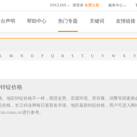
ENGLISH
请登录
免费注册
服务中心
平台声明
帮助中心
热门专题
关键词
友情链接
L
M
N
O
P
Q
R
S
T
U
V
W
X
Y
格
日锌锭价格
场、地区锌锭价格不一样，期货走势、宏观环境、库存量、消费等因素都
锭价格，长江锌业网每日更新各市场、地区最新锌锭价格，用户可进入网
s://zn.ccmn.cn/进行参考。