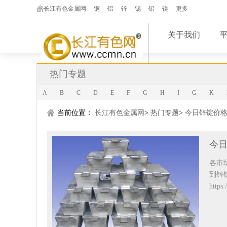
长江有色金属网
铜
铝
锌
锡
铅
镍
更多
关于我们
热门专题
A
B
C
D
E
F
G
H
I
G
K
当前位置：
长江有色金属网
>
热门专题
>
今日锌锭价
今
各市
到锌
http