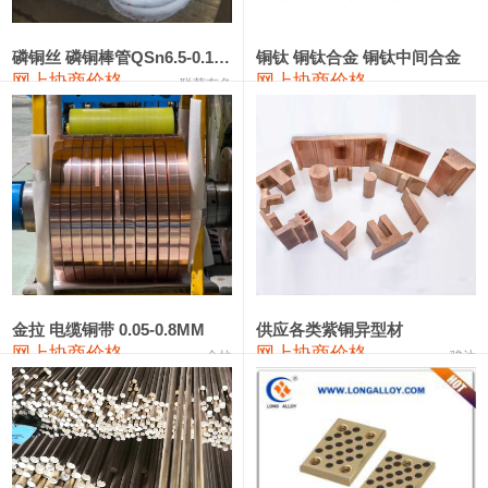
441#硅
9,500—9,700
9,600
0
金属硅553#-331#
9,300—10,700
10,000
0
磷铜丝 磷铜棒管QSn6.5-0.1 7-0.2 8-0.3
铜钛 铜钛合金 铜钛中间合金
网上协商价格
网上协商价格
联荣有色
金属硅3303#-2202#
10,400—14,200
12,300
0
漆包线
111,610—115,610
113,610
1,060
磷铜合金
110,400—117,200
113,800
1,050
无氧铜丝(硬)
109,350—109,650
109,500
1,060
R410A专用紫铜管
113,340—113,340
113,340
1,060
铸造铝合金锭(A356.2)
24,100—24,500
24,300
100
金拉 电缆铜带 0.05-0.8MM
供应各类紫铜异型材
网上协商价格
网上协商价格
金拉
骏达
铸造铝合金锭(A380）
26,200—26,400
26,300
100
铝合金ADC12
24,100—24,300
24,200
100
铸造铝合金锭(ZL102)
24,100—24,300
24,200
100