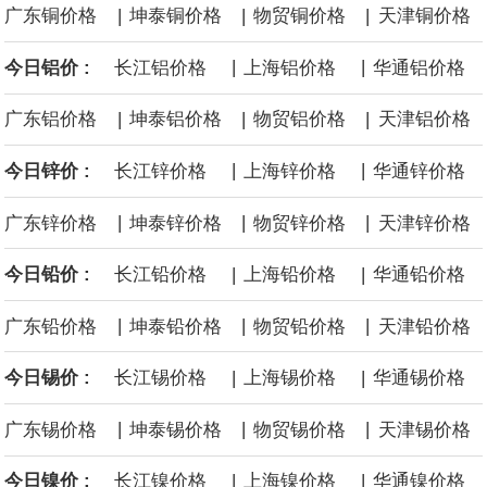
|
|
|
广东铜价格
坤泰铜价格
物贸铜价格
天津铜价格
沙特下调了对亚洲的主要原油价格，与此同时，各方正就一项旨在
|
|
今日铝价 :
长江铝价格
上海铝价格
华通铝价格
缓解霍尔木兹海峡航运压力的协议进行谈判。尽管胡塞武装的威胁
|
|
|
广东铝价格
坤泰铝价格
物贸铝价格
天津铝价格
危及了经由红海向东运输原油的替代路线，但沙特方面仍下调了价
|
|
今日锌价 :
长江锌价格
上海锌价格
华通锌价格
格。
|
|
|
广东锌价格
坤泰锌价格
物贸锌价格
天津锌价格
|
|
今日铅价 :
长江铅价格
上海铅价格
华通铅价格
|
|
|
广东铅价格
坤泰铅价格
物贸铅价格
天津铅价格
|
|
今日锡价 :
长江锡价格
上海锡价格
华通锡价格
|
|
|
广东锡价格
坤泰锡价格
物贸锡价格
天津锡价格
|
|
今日镍价 :
长江镍价格
上海镍价格
华通镍价格