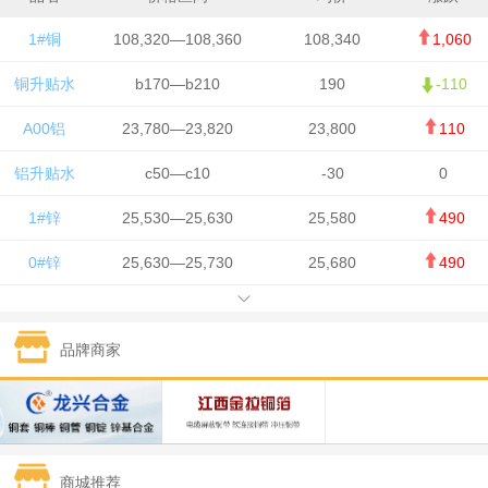
1#铜
108,320—108,360
108,340
1,060
铜升贴水
b170—b210
190
-110
A00铝
23,780—23,820
23,800
110
铝升贴水
c50—c10
-30
0
1#锌
25,530—25,630
25,580
490
0#锌
25,630—25,730
25,680
490
1#铅
15,650—15,750
15,700
-50
品牌商家
1#锡
434,750—436,750
435,750
7,000
1#镍
131,200—132,400
131,800
850
1#白银
15,170—15,180
15,175
615
商城推荐
钯金
323—325
324
5