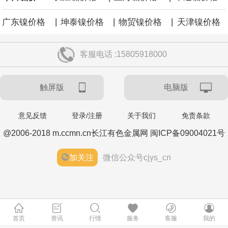
|
|
|
广东镍价格
坤泰镍价格
物贸镍价格
天津镍价格
客服电话 :15805918000
触屏版
电脑版
意见反馈
登录/注册
关于我们
免责条款
@2006-2018 m.ccmn.cn长江有色金属网 闽ICP备09004021号
加关注
微信公众号cjys_cn
首页
资讯
行情
服务
客服
我的