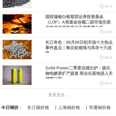
美元的项目制造重重阻碍
08-06
国投瑞银白银期货证券投资基金
欧股开盘涨跌不一，德国DAX指数跌0.29%，英国富时100指数涨
（LOF）A类基金份额二级市场交易
价格溢价风险提示及停复牌公告
0.08%，法国CAC40指数涨0.03%，欧洲斯托克50指数跌0.15%，
08-06
长江有色：08月06日铝市场十大热点
意大利富时MIB指数跌0.18%。
事件盘点｜氧化铝领涨与库存十六连
降
LME伦镍日内跌超3.00%，现报16574.100美元/吨。
08-06
Solid Power二季度业绩出炉：硫化
瑞士7月季调后失业率 3.1%，预期 3.1%，前值 3.1%。瑞士7月未
物电解质扩产提速 商业化落地进入关
键窗口期
季调失业率 3%，预期 3%，前值 2.9%。
08-06
查看更多...
商品期货收盘，黄金连续涨3.44%，焦炭连续涨2.72%，铁矿石连续
|
|
今日铜价 :
长江铜价格
上海铜价格
华通铜价格
涨2.64%，镍连续跌2.62%，白银连续涨2.61%。