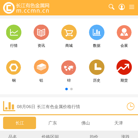
行情
资讯
商城
数据
会展
铜
铝
锌
历史
期货
08月06日
长江
有色金属价格行情
长江
广东
佛山
天津
品名
价格区间
均价
涨跌