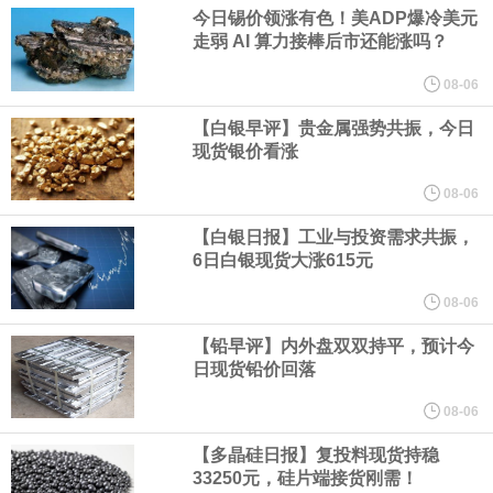
业务拓展至固定收益品类。
今日锡价领涨有色！美ADP爆冷美元
走弱 AI 算力接棒后市还能涨吗？
周四，亚洲科技股下跌，跟随隔夜交易中回调的美国同行，凸显了
08-06
全球科技股波动性的加剧。 日本市场中，软银股价收盘下跌4.4%，
【白银早评】贵金属强势共振，今日
现货银价看涨
芯片设备制造商东京电子股价下跌近6%，日本存储芯片制造商铠侠
08-06
【白银日报】工业与投资需求共振，
股价下跌超过10%。
6日白银现货大涨615元
WPP股价料创1992年以来最大单日涨幅，上涨25%至11个月高位。
08-06
【铅早评】内外盘双双持平，预计今
谷歌规划的印度数据中心枢纽建设工作正在如火如荼推进，项目所
日现货铅价回落
在地上方的山坡已经被开挖，露出赤红土层，并修出层层台地。但
08-06
【多晶硅日报】复投料现货持稳
环保人士的反对声浪持续高涨，给这家美国科技巨头总规模 150 亿
33250元，硅片端接货刚需！