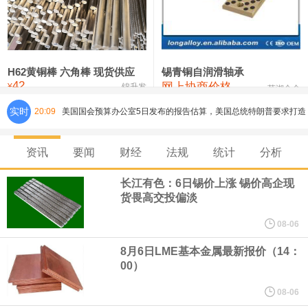
铸造铝合金锭(ZLD104)
24,100—24,300
24,200
100
压铸锌合金锭
26,250—26,450
26,350
500
硫酸镍
32,400—33,800
33,100
0
H62黄铜棒 六角棒 现货供应
锡青铜自润滑轴承
42
网上协商价格
氯化镍
38,300—40,300
39,300
0
¥
锦升发
芜湖合金
实时
20:09
美国国会预算办公室5日发布的报告估算，美国总统特朗普要求打造
的海军全新核动力“黄金舰队”可能需要在今后数十年间支出约2750
资讯
要闻
财经
法规
统计
分析
亿美元。其中，首艘“特朗普级”战列舰“无畏”号预估造价比原来至少
长江有色：6日锡价上涨 锡价高企现
货畏高交投偏淡
高50%。
08-06
芝加哥期权交易所全球市场公司（CBOE GLOBAL MARKETS
8月6日LME基本金属最新报价（14：
00）
INC）：CBOE 欧洲清算所将于 8 月 24 日起，将证券融资交易清算
08-06