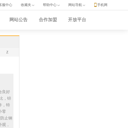
客服中心
收藏夹
帮助中心
网站导航
手机网
网站公告
合作加盟
开放平台
Z
合良好
比，锌
件，特
小零
了防止钢
外观，