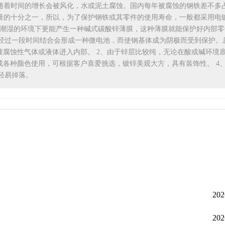
随着时间的增长会被风化，水或泥土腐蚀。国内每年被腐蚀的钢铁差不多
量的十分之一，所以，为了保护钢铁或其零件的使用寿命，一般都采用电
在潮湿的环境下更能产生一种碱式碳酸锌薄膜，这种薄膜就能保护好内部零
经过一段时间结合会形成一种微电池，而使钢基体成为阴极而受到保护。
被腐蚀性气体或液体进入内部。 2、由于锌层比较纯，无论在酸或碱环境
成各种颜色使用，可根据客户喜爱挑选，镀锌美观大方，具有装饰性。 4
轻易掉落。
202
202