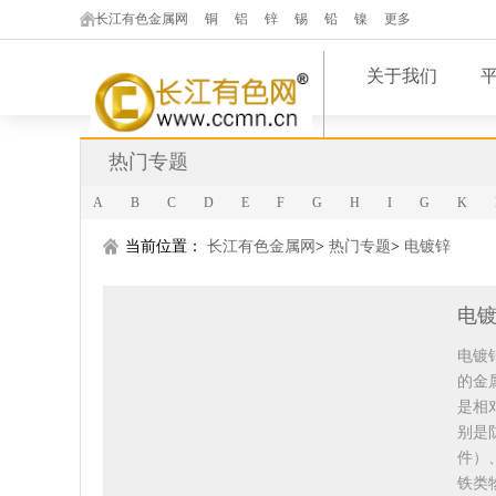
长江有色金属网
铜
铝
锌
锡
铅
镍
更多
关于我们
热门专题
A
B
C
D
E
F
G
H
I
G
K
当前位置：
长江有色金属网
>
热门专题
>
电镀锌
电
电镀
的金
是相
别是
件）
铁类