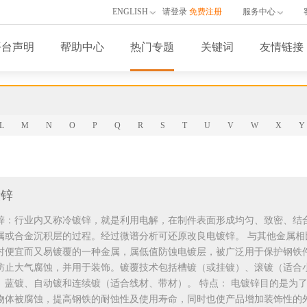
ENGLISH
请登录
免费注册
服务中心
平台声明
帮助中心
热门专题
关键词
友情链接
L
M
N
O
P
Q
R
S
T
U
V
W
X
Y
镀锌
锌：行业内又称冷镀锌，就是利用电解，在制件表面形成均匀、致密、结
属或合金沉积层的过程。经过微谱分析可还原改良电镀锌。 与其他金属相
对便宜而又易镀覆的一种金属，属低值防蚀电镀层，被广泛用于保护钢铁
防止大气腐蚀，并用于装饰。镀覆技术包括槽镀（或挂镀）、滚镀（适合
、蓝镀、自动镀和连续镀（适合线材、带材）。 特点： 电镀锌目的是为
物体被腐蚀，提高钢铁的耐蚀性及使用寿命，同时也使产品增加装饰性的