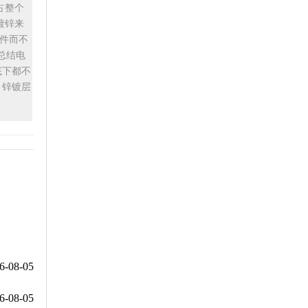
占整个
镀锌来
件而不
总结电
底下都不
、锌镀层
6-08-05
6-08-05