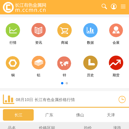
行情
资讯
商城
数据
会展
铜
铝
锌
历史
期货
08月10日
长江
有色金属价格行情
长江
广东
佛山
天津
品名
价格区间
均价
涨跌