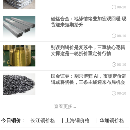
规划建设一批大型现代化煤矿，提升规模化集约化开发水平，2030
08-10
硅锰合金：地缘情绪叠加宏观回暖 现
年，五大煤炭供应保障基地产量占全国比重超80%。东中部地区统
货迎来短期抬升
筹本地区用能需求，合理控制开发节奏，根据资源条件加强评估论
08-10
别误判铜价是复苏牛，三重核心逻辑
证，适度建设接续煤矿。
支撑这是一轮折价重定价行情
国家发展改革委、国家能源局印发《煤炭工业发展“十五五”规划》。
08-10
国金证券：别只博弈 AI，市场定价逻
其中提到，提高资源开发准入标准。坚持先立后破，统筹煤矿关闭
辑或将切换，三条主线迎来布局机会
退出与区域供应保障，按照市场化法治化原则，推动落后产能煤矿
08-10
查看更多...
有序退出。西部地区优化生产结构，加快淘汰技术装备差、与生态
|
|
今日铜价 :
长江铜价格
上海铜价格
华通铜价格
敏感区重叠煤矿。东中部地区稳妥推进灾害严重不能有效治理、资