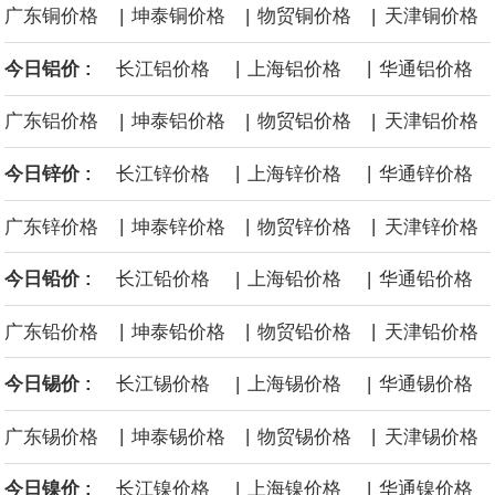
|
|
|
广东铜价格
坤泰铜价格
物贸铜价格
天津铜价格
源枯竭煤矿退出，妥善做好遗留问题处置和职工安置。西南、东北
|
|
今日铝价 :
长江铝价格
上海铝价格
华通铝价格
等地区因地制宜设置政策标准，合理引导资源条件差、安全保障程
|
|
|
广东铝价格
坤泰铝价格
物贸铝价格
天津铝价格
度低的中小煤矿退出，运用政策引导、市场手段等加快推动长期停
|
|
今日锌价 :
长江锌价格
上海锌价格
华通锌价格
产停建煤矿应退尽退。
|
|
|
广东锌价格
坤泰锌价格
物贸锌价格
天津锌价格
伦敦金属交易所(LME)：镍库存持平。
|
|
今日铅价 :
长江铅价格
上海铅价格
华通铅价格
伦敦金属交易所(LME)：锡库存减少100吨。
|
|
|
广东铅价格
坤泰铅价格
物贸铅价格
天津铅价格
伦敦金属交易所(LME)：铝库存减少1500吨。
|
|
今日锡价 :
长江锡价格
上海锡价格
华通锡价格
伦敦金属交易所(LME)：铜库存减少4675吨。
|
|
|
广东锡价格
坤泰锡价格
物贸锡价格
天津锡价格
8月10日消息，在岸人民币兑美元收盘报6.7442，较上一交易日上
|
|
今日镍价 :
长江镍价格
上海镍价格
华通镍价格