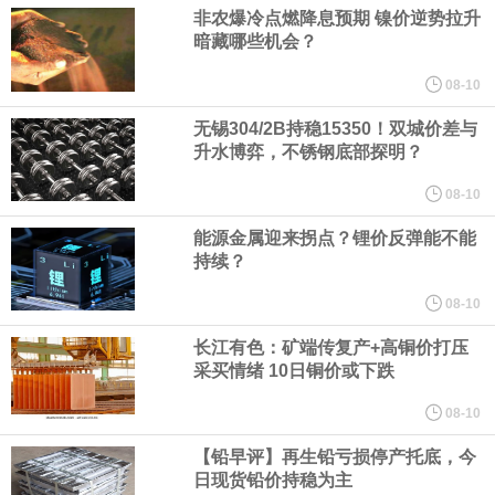
人民币资产，资金净流入支持人民币中枢走强；三是美元对人民币
非农爆冷点燃降息预期 镍价逆势拉升
暗藏哪些机会？
中间价相机调整。
08-10
《天津市智能机器人产业创新发展行动方案（2026—2028年）印发
无锡304/2B持稳15350！双城价差与
升水博弈，不锈钢底部探明？
2028年全市智能机器人产业核心产值突破200亿元
08-10
能源金属迎来拐点？锂价反弹能不能
国家发展改革委、国家能源局印发《煤炭工业发展“十五五”规划》。
持续？
其中指出，统筹资源开发条件、市场需求、运输通道、环境约束等
08-10
长江有色：矿端传复产+高铜价打压
因素，有序推进煤炭资源开发。西部资源富集地区强化开发整体规
采买情绪 10日铜价或下跌
划，完善上下游开发利用体系，提升跨区域协同保障能力。持续推
08-10
【铅早评】再生铅亏损停产托底，今
进山西、蒙西、蒙东、陕北、新疆煤炭供应保障基地建设，高标准
日现货铅价持稳为主