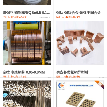
553#硅
9,300—9,500
9,400
0
金属硅553#-331#
9,400—10,800
10,100
0
磷铜丝 磷铜棒管QSn6.5-0.1 7-0.2 8-0.3
铜钛 铜钛合金 铜钛中间合金
网上协商价格
网上协商价格
联荣有色
金属硅3303#-2202#
10,400—14,200
12,300
0
漆包线
111,360—115,360
113,360
-610
磷铜合金
110,200—117,000
113,600
-600
无氧铜丝(硬)
109,100—109,400
109,250
-610
R410A专用紫铜管
113,090—113,090
113,090
-610
铸造铝合金锭(A380）
26,300—26,500
26,400
0
金拉 电缆铜带 0.05-0.8MM
供应各类紫铜异型材
网上协商价格
网上协商价格
金拉
骏达
铸造铝合金锭(A356.2)
24,300—24,700
24,500
0
铝合金ADC12
24,200—24,400
24,300
0
铸造铝合金锭(ZLD104)
24,300—24,500
24,400
0