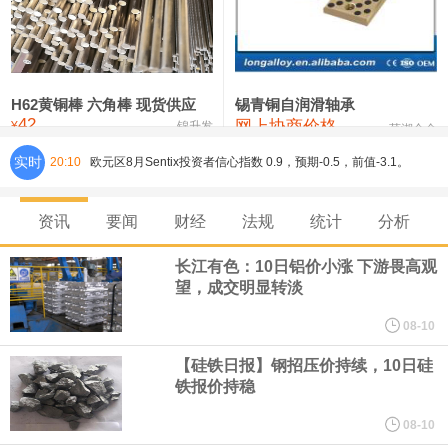
铸造铝合金锭(ZL102)
24,300—24,500
24,400
0
压铸锌合金锭
26,100—26,300
26,200
-400
硫酸镍
32,400—33,800
33,100
0
H62黄铜棒 六角棒 现货供应
锡青铜自润滑轴承
42
网上协商价格
氯化镍
38,300—40,300
39,300
0
¥
锦升发
芜湖合金
实时
20:10
欧元区8月Sentix投资者信心指数 0.9，预期-0.5，前值-3.1。
8月10日，人民币对美元即期汇率盘中最高升至6.7439，创下2023
资讯
要闻
财经
法规
统计
分析
年2月6日以来的3年多新高。工银亚洲在展望下半年人民币走势时认
长江有色：10日铝价小涨 下游畏高观
望，成交明显转淡
为，人民币汇率大概率延续波动、缓步走升态势，主要影响因素包
08-10
括：一是下半年预计出口延续韧性增长，关注地缘风险及关税政策
【硅铁日报】钢招压价持续，10日硅
铁报价持稳
对出口产品和地区结构、量价关系分化等影响；二是国际资金增配
08-10