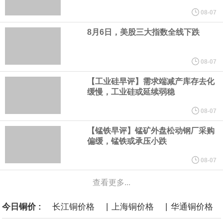
圣路易斯联储行长阿尔伯托·穆萨莱姆表示，由于通胀高于美联储2%
08-07
8月6日，美股三大指数全线下跌
的目标，决策者负担不起在等待可能出现更强劲的生产率增长的同
时、容忍更高通胀的代价。“在这样的背景下，货币政策对基本通胀
08-07
【工业硅早评】需求端减产库存去化
实施有力的约束至关重要，而不是为了追求未来的生产率增长而容
缓慢，工业硅或延续弱稳
忍如今更高的通胀，”穆萨莱姆在为圣保罗一场活动准备的讲稿中表
08-07
【锰铁早评】锰矿外盘松动钢厂采购
示。
偏缓，锰铁或承压小跌
8月6日，伊朗方面公开拟议的霍尔木兹海峡战略管理方案初步文本
08-07
查看更多...
细节，内容包括禁止敌对方面通过海峡等，违反规定者将被处以最
|
|
今日铜价 :
长江铜价格
上海铜价格
华通铜价格
高达货物价值20%的罚款。