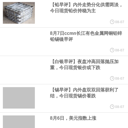
据CME“美联储观察”：美联储到9月维持利率不变的概率为45%，累
【铅早评】内外走势分化供需两淡，
今日现货铅价持稳为主
计加息25个基点的概率为55%。美联储到10月维持利率不变的概率
08-07
为31%，累计加息25个基点的概率为51.9%，累计加息50个基点的
8月7日ccmn长江有色金属网铜铝锌
铅锡镍早评
概率为17.1%。
08-07
【白银早评】夜盘冲高回落抛压加
中国物流与采购联合会今天（7日）公布7月份中国仓储指数。指数
重，今日现货银价或下跌
连续两个月运行在50%以上的扩张区间。总体来看，仓储行业在季
08-07
【锡早评】内外盘双双回落获利了
节性气候和极端天气扰动下仍保持扩张，行业运行具有较强韧性。7
结，今日现货锡价看跌
月份中国仓储指数为50.3%，较上月上升0.1个百分点，连续两个月
08-07
8月6日，美元指数上涨
运行在扩张区间。