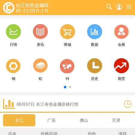
行情
资讯
商城
数据
会展
铜
铝
锌
历史
期货
08月07日
长江
有色金属价格行情
长江
广东
佛山
天津
品名
价格区间
均价
涨跌