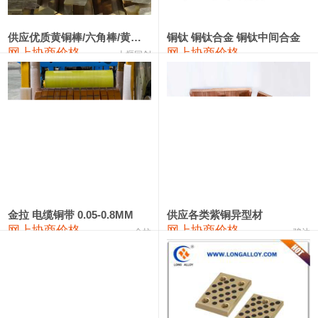
2202#硅
14,100—14,300
14,200
0
金属硅3303#-2202#
10,400—14,200
12,300
0
供应优质黄铜棒/六角棒/黄铜方板
铜钛 铜钛合金 铜钛中间合金
网上协商价格
网上协商价格
十堰同创
金属硅553#-331#
9,400—10,800
10,100
100
漆包线
111,970—115,970
113,970
360
磷铜合金
110,800—117,600
114,200
400
无氧铜丝(硬)
109,710—110,010
109,860
360
R410A专用紫铜管
113,700—113,700
113,700
360
铸造铝合金锭(A356.2)
24,300—24,700
24,500
200
金拉 电缆铜带 0.05-0.8MM
供应各类紫铜异型材
网上协商价格
网上协商价格
金拉
骏达
铸造铝合金锭(A380）
26,300—26,500
26,400
100
铝合金ADC12
24,200—24,400
24,300
100
铸造铝合金锭(ZL102)
24,300—24,500
24,400
200