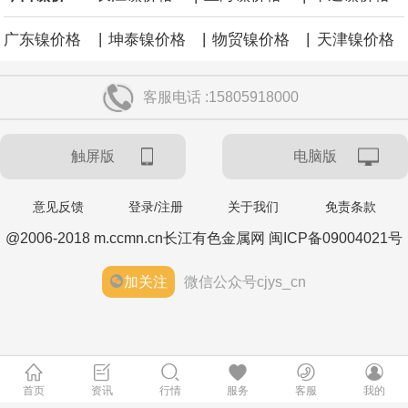
|
|
|
广东镍价格
坤泰镍价格
物贸镍价格
天津镍价格
客服电话 :15805918000
触屏版
电脑版
意见反馈
登录/注册
关于我们
免责条款
@2006-2018 m.ccmn.cn长江有色金属网 闽ICP备09004021号
加关注
微信公众号cjys_cn
首页
资讯
行情
服务
客服
我的