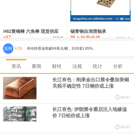
铸造铝合金锭(ZLD104)
24,300—24,500
24,400
200
压铸锌合金锭
26,500—26,700
26,600
250
硫酸镍
32,400—33,800
33,100
0
H62黄铜棒 六角棒 现货供应
锡青铜自润滑轴承
42
网上协商价格
氯化镍
38,300—40,300
39,300
0
¥
锦升发
芜湖合金
实时
6:26
布伦特原油突破84美元/桶，日内涨1.85%。
美联储穆萨莱姆：在最近一次联邦公开市场委员会（FOMC）会议
资讯
要闻
财经
法规
统计
分析
上，我倾向于加息。 通胀维持在目标水平上方的概率有所上升。
长江有色：刚果金出口禁令叠加美铜
关税不确定性 7日铜价或上涨
美联储穆萨莱姆：供给与需求端均出现通胀上行压力，若各类冲击
08-07
消退，通胀有望回落至 2%。 一年后通胀可能企稳于 2.5%‑3% 甚至
长江有色: 伊朗禁令重启注入地缘溢
价 7日铝价或上涨
更高水平。
08-07