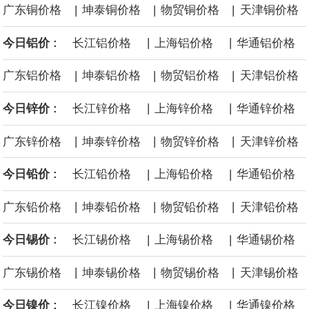
|
|
|
广东铜价格
坤泰铜价格
物贸铜价格
天津铜价格
中国制造与中国品牌正加速扩大在韩国汽车市场的影响力。韩联社4
|
|
今日铝价 :
长江铝价格
上海铝价格
华通铝价格
日报道称，韩国上半年售出的电动汽车中，超1/3为中国制造车型。
|
|
|
广东铝价格
坤泰铝价格
物贸铝价格
天津铝价格
与此同时，中国产汽车在韩国进口车市场中的份额首次超过德国，
|
|
今日锌价 :
长江锌价格
上海锌价格
华通锌价格
成为韩国最大的进口车来源地。
|
|
|
广东锌价格
坤泰锌价格
物贸锌价格
天津锌价格
今年以来，国内钽价跳涨，涨幅接近1.4倍。
|
|
今日铅价 :
长江铅价格
上海铅价格
华通铅价格
阿布扎比国家石油公司物流与服务部：两艘超大型气体运输船将于
|
|
|
广东铅价格
坤泰铅价格
物贸铅价格
天津铅价格
2026年第四季度交付。
|
|
今日锡价 :
长江锡价格
上海锡价格
华通锡价格
|
|
|
广东锡价格
坤泰锡价格
物贸锡价格
天津锡价格
|
|
今日镍价 :
长江镍价格
上海镍价格
华通镍价格