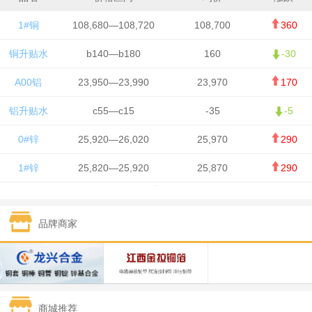
1#铜
108,680—108,720
108,700
360
铜升贴水
b140—b180
160
-30
A00铝
23,950—23,990
23,970
170
铝升贴水
c55—c15
-35
-5
0#锌
25,920—26,020
25,970
290
1#锌
25,820—25,920
25,870
290
1#铅
15,700—15,800
15,750
50
品牌商家
1#锡
434,000—436,000
435,000
-750
1#镍
129,550—130,750
130,150
-1,650
1#白银
15,100—15,110
15,105
-70
商城推荐
钯金
323—325
324
0