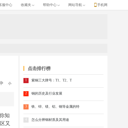
客服中心
收藏夹
帮助中心
网站导航
手机网
点击排行榜
1
紫铜三大牌号：T1、T2、T
中
小
2
铜的历史及行业发展
3
铁、锌、镁、铝、铜等金属的特
你知
4
怎么分辨铜材质及其用途
铜区又