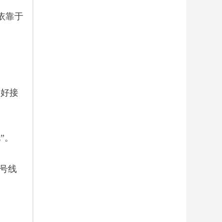
依靠于
良好接
”。
号线