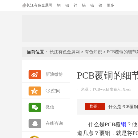
长江有色金属网
铜
铝
锌
锡
铅
镍
更多
当前位置：
长江有色金属网
>
有色知识
>
PCB覆铜的细
PCB覆铜的细
新浪微博
-
来源：
PCBworld 发布人: Xiesh
QQ空间
摘要：
什么是PCB覆
微信
在线咨询
什么是PCB覆
铜
？他
道几点？覆铜，就是将P