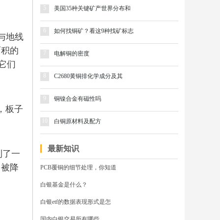
5
美国35种关键矿产世界分布和
6
如何找铜矿？看这9种找矿标志
与地线
面积的
7
电解铜的密度
它们
8
C2680黄铜排化学成分及其
9
铜镍合金有磁性吗
，板子
10
白铜原材料及配方
最新知识
到了一
用被降
PCB覆铜的细节处理，你知道
白银基金是什么？
白银etf的数据表现形式是怎
国内白银交易所有哪些