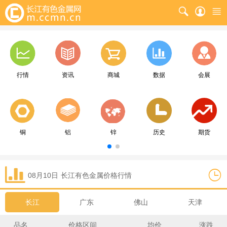
行情
资讯
商城
数据
会展
铜
铝
锌
历史
期货
08月10日
长江
有色金属价格行情
长江
广东
佛山
天津
品名
价格区间
均价
涨跌