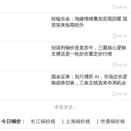
规划建设一批大型现代化煤矿，提升规模化集约化开发水平，2030
08-10
硅锰合金：地缘情绪叠加宏观回暖 现
年，五大煤炭供应保障基地产量占全国比重超80%。东中部地区统
货迎来短期抬升
筹本地区用能需求，合理控制开发节奏，根据资源条件加强评估论
08-10
别误判铜价是复苏牛，三重核心逻辑
证，适度建设接续煤矿。
支撑这是一轮折价重定价行情
国家发展改革委、国家能源局印发《煤炭工业发展“十五五”规划》。
08-10
国金证券：别只博弈 AI，市场定价逻
其中提到，提高资源开发准入标准。坚持先立后破，统筹煤矿关闭
辑或将切换，三条主线迎来布局机会
退出与区域供应保障，按照市场化法治化原则，推动落后产能煤矿
08-10
查看更多...
有序退出。西部地区优化生产结构，加快淘汰技术装备差、与生态
|
|
今日铜价 :
长江铜价格
上海铜价格
华通铜价格
敏感区重叠煤矿。东中部地区稳妥推进灾害严重不能有效治理、资