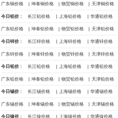
|
|
|
广东铜价格
坤泰铜价格
物贸铜价格
天津铜价格
源枯竭煤矿退出，妥善做好遗留问题处置和职工安置。西南、东北
|
|
今日铝价 :
长江铝价格
上海铝价格
华通铝价格
等地区因地制宜设置政策标准，合理引导资源条件差、安全保障程
|
|
|
广东铝价格
坤泰铝价格
物贸铝价格
天津铝价格
度低的中小煤矿退出，运用政策引导、市场手段等加快推动长期停
|
|
今日锌价 :
长江锌价格
上海锌价格
华通锌价格
产停建煤矿应退尽退。
|
|
|
广东锌价格
坤泰锌价格
物贸锌价格
天津锌价格
伦敦金属交易所(LME)：镍库存持平。
|
|
今日铅价 :
长江铅价格
上海铅价格
华通铅价格
伦敦金属交易所(LME)：锡库存减少100吨。
|
|
|
广东铅价格
坤泰铅价格
物贸铅价格
天津铅价格
伦敦金属交易所(LME)：铝库存减少1500吨。
|
|
今日锡价 :
长江锡价格
上海锡价格
华通锡价格
伦敦金属交易所(LME)：铜库存减少4675吨。
|
|
|
广东锡价格
坤泰锡价格
物贸锡价格
天津锡价格
8月10日消息，在岸人民币兑美元收盘报6.7442，较上一交易日上
|
|
今日镍价 :
长江镍价格
上海镍价格
华通镍价格