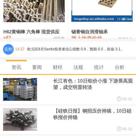
铸造铝合金锭(ZL102)
24,300—24,500
24,400
0
压铸锌合金锭
26,100—26,300
26,200
-400
硫酸镍
32,400—33,800
33,100
0
H62黄铜棒 六角棒 现货供应
锡青铜自润滑轴承
42
网上协商价格
氯化镍
38,300—40,300
39,300
0
¥
锦升发
芜湖合金
实时
欧元区8月Sentix投资者信心指数 0.9，预期-0.5，前值-3.1。
14:17
8月10日，人民币对美元即期汇率盘中最高升至6.7439，创下2023
资讯
要闻
财经
法规
统计
分析
年2月6日以来的3年多新高。工银亚洲在展望下半年人民币走势时认
长江有色：10日铝价小涨 下游畏高观
望，成交明显转淡
为，人民币汇率大概率延续波动、缓步走升态势，主要影响因素包
08-10
括：一是下半年预计出口延续韧性增长，关注地缘风险及关税政策
【硅铁日报】钢招压价持续，10日硅
铁报价持稳
对出口产品和地区结构、量价关系分化等影响；二是国际资金增配
08-10