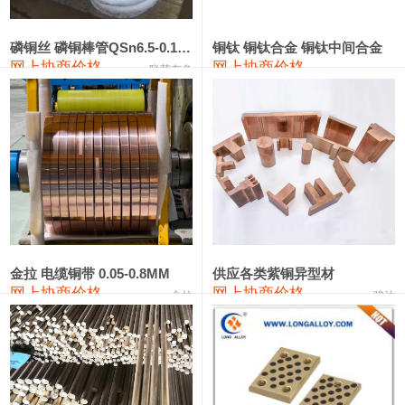
553#硅
9,300—9,500
9,400
0
金属硅553#-331#
9,400—10,800
10,100
0
磷铜丝 磷铜棒管QSn6.5-0.1 7-0.2 8-0.3
铜钛 铜钛合金 铜钛中间合金
网上协商价格
网上协商价格
联荣有色
金属硅3303#-2202#
10,400—14,200
12,300
0
漆包线
111,360—115,360
113,360
-610
磷铜合金
110,200—117,000
113,600
-600
无氧铜丝(硬)
109,100—109,400
109,250
-610
R410A专用紫铜管
113,090—113,090
113,090
-610
铸造铝合金锭(A380）
26,300—26,500
26,400
0
金拉 电缆铜带 0.05-0.8MM
供应各类紫铜异型材
网上协商价格
网上协商价格
金拉
骏达
铸造铝合金锭(A356.2)
24,300—24,700
24,500
0
铝合金ADC12
24,200—24,400
24,300
0
铸造铝合金锭(ZLD104)
24,300—24,500
24,400
0