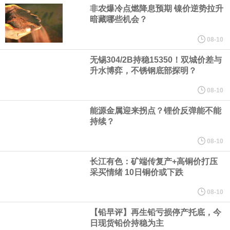
人民币资产，资金净流入支持人民币中枢走强；三是美元对人民币
非农爆冷点燃降息预期 镍价逆势拉升
暗藏哪些机会？
中间价相机调整。
08-10
《天津市智能机器人产业创新发展行动方案（2026—2028年）印发
无锡304/2B持稳15350！双城价差与
升水博弈，不锈钢底部探明？
2028年全市智能机器人产业核心产值突破200亿元
08-10
能源金属迎来拐点？锂价反弹能不能
国家发展改革委、国家能源局印发《煤炭工业发展“十五五”规划》。
持续？
其中指出，统筹资源开发条件、市场需求、运输通道、环境约束等
08-10
长江有色：矿端传复产+高铜价打压
因素，有序推进煤炭资源开发。西部资源富集地区强化开发整体规
采买情绪 10日铜价或下跌
划，完善上下游开发利用体系，提升跨区域协同保障能力。持续推
08-10
【铅早评】再生铅亏损停产托底，今
进山西、蒙西、蒙东、陕北、新疆煤炭供应保障基地建设，高标准
日现货铅价持稳为主