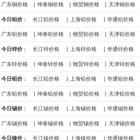
|
|
|
广东铜价格
坤泰铜价格
物贸铜价格
天津铜价格
面战舰项目之一。 根据CBO的初步估算，首舰造价约234亿美元，
|
|
今日铝价 :
长江铝价格
上海铝价格
华通铝价格
后续14艘平均每艘约180亿美元。
|
|
|
广东铝价格
坤泰铝价格
物贸铝价格
天津铝价格
黄金价格有望录得自今年1月以来最大单周涨幅。油价走弱为金价提
|
|
今日锌价 :
长江锌价格
上海锌价格
华通锌价格
供支撑，同时投资者正等待美国非农就业数据，以寻找美国利率前
|
|
|
广东锌价格
坤泰锌价格
物贸锌价格
天津锌价格
景的线索。StoneX高级分析师马特·辛普森表示，中东和平前景改善
|
|
今日铅价 :
长江铅价格
上海铅价格
华通铅价格
令市场通胀预期下降，推动黄金价格从此前持续数周、位于4000美
|
|
|
广东铅价格
坤泰铅价格
物贸铅价格
天津铅价格
元上方的盘整区间中进一步上涨。
|
|
今日锡价 :
长江锡价格
上海锡价格
华通锡价格
海力士：龙仁工厂将生产高带宽内存（HBM）及其他下一代动态随
|
|
|
广东锡价格
坤泰锡价格
物贸锡价格
天津锡价格
机存取存储器（DRAM）。
|
|
今日镍价 :
长江镍价格
上海镍价格
华通镍价格