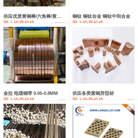
2202#硅
14,100—14,300
14,200
0
金属硅3303#-2202#
10,400—14,200
12,300
0
供应优质黄铜棒/六角棒/黄铜方板
铜钛 铜钛合金 铜钛中间合金
网上协商价格
网上协商价格
十堰同创
金属硅553#-331#
9,400—10,800
10,100
100
漆包线
111,970—115,970
113,970
360
磷铜合金
110,800—117,600
114,200
400
无氧铜丝(硬)
109,710—110,010
109,860
360
R410A专用紫铜管
113,700—113,700
113,700
360
铸造铝合金锭(A356.2)
24,300—24,700
24,500
200
金拉 电缆铜带 0.05-0.8MM
供应各类紫铜异型材
网上协商价格
网上协商价格
金拉
骏达
铸造铝合金锭(A380）
26,300—26,500
26,400
100
铝合金ADC12
24,200—24,400
24,300
100
铸造铝合金锭(ZL102)
24,300—24,500
24,400
200