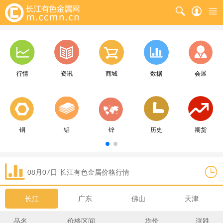
行情
资讯
商城
数据
会展
铜
铝
锌
历史
期货
08月07日
长江
有色金属价格行情
长江
广东
佛山
天津
品名
价格区间
均价
涨跌