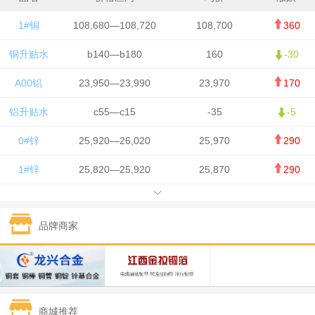
1#铜
108,680—108,720
108,700
360
铜升贴水
b140—b180
160
-30
A00铝
23,950—23,990
23,970
170
铝升贴水
c55—c15
-35
-5
0#锌
25,920—26,020
25,970
290
1#锌
25,820—25,920
25,870
290
1#铅
15,700—15,800
15,750
50
品牌商家
1#锡
434,000—436,000
435,000
-750
1#镍
129,550—130,750
130,150
-1,650
1#白银
15,100—15,110
15,105
-70
商城推荐
钯金
323—325
324
0