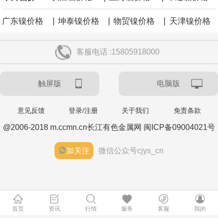
|
|
|
广东镍价格
坤泰镍价格
物贸镍价格
天津镍价格
客服电话 :15805918000
触屏版
电脑版
意见反馈
登录/注册
关于我们
免责条款
@2006-2018 m.ccmn.cn长江有色金属网 闽ICP备09004021号
加关注
微信公众号cjys_cn
首页
资讯
行情
服务
客服
我的