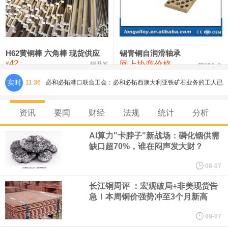
铸造铝合金锭(ZLD104)
24,300—24,500
24,400
200
压铸锌合金锭
26,500—26,700
26,600
250
硫酸镍
32,400—33,800
33,100
0
H62黄铜棒 六角棒 现货供应
锡青铜自润滑轴承
42
网上协商价格
氯化镍
38,300—40,300
39,300
0
¥
锦升发
芜湖合金
实时
11:36
必和必拓港口联合工会：必和必拓西澳大利亚铁矿石业务的工人已
通知，将于8月9日实施24小时停工。
资讯
要闻
财经
法规
统计
分析
8月7日，宇树科技董事长王兴兴网上路演时表示，报告期内，公司
AI算力"卡脖子"新战场：磷化铟供需
缺口超70%，谁在闷声发大财？
研发费用金额分别为4,995.18万元、7,001.70万元、14,496.56万
08-07
元，最近3年复合增长率达70.36%，呈快速增长趋势，并形成多项
长江铜周评 ：宏观破局+非美现货告
急！本周铜价强势冲至3个月新高
核心技术和知识产权。截至2026年1月31日，公司拥有262项专利权
08-07