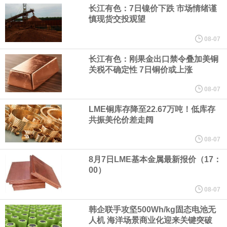
（含境内发明专利20项）。
长江有色：7日镍价下跌 市场情绪谨
慎现货交投观望
纽约期银日内涨4%，现报64.08美元/盎司。
08-07
宇树科技董事长、总经理兼首席技术官王兴兴在网上路演时表示，
长江有色：刚果金出口禁令叠加美铜
关税不确定性 7日铜价或上涨
经过多年研发创新和技术积累，公司逐步形成了包括一体化关节集
08-07
LME铜库存降至22.67万吨！低库存
成技术、高紧凑度机器人身体集成技术、机器人激光雷达全自研核
共振美伦价差走阔
心技术等多项已商业化应用的核心技术并已应用于公司的高性能通
08-07
8月7日LME基本金属最新报价（17：
用人形机器人、四足机器人等产品。
00）
美国总统特朗普6日否认他对国防部长赫格塞思不满，称对赫格塞思
08-07
韩企联手攻坚500Wh/kg固态电池无
所做的工作“非常满意”。特朗普在社交媒体上发帖称，一些媒体有关
人机 海洋场景商业化迎来关键突破