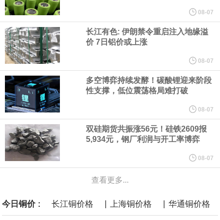
他与赫格塞思就弹药短缺问题发生冲突的报道是“完全没有根据的谣
08-07
长江有色: 伊朗禁令重启注入地缘溢
言”，他对赫格塞思所做的工作“非常满意”。
价 7日铝价或上涨
纽约期银突破64美元/盎司，日内涨3.91%。
08-07
多空博弈持续发酵！碳酸锂迎来阶段
据报道，威刚近日在法说会上表示，在需求增加、价格走高及货源
性支撑，低位震荡格局难打破
稳定的三大有利因素带动下，预期第3季度营运将优于第2季度，并
08-07
双硅期货共振涨56元！硅铁2609报
进一步扩大全年营运成果。
5,934元，钢厂利润与开工率博弈
美国国会预算办公室（CBO）于当地时间5日发布报告称，美国海军
08-07
查看更多...
计划建造的15艘核动力“特朗普级”（Trump-class）战列舰，从研发
|
|
今日铜价 :
长江铜价格
上海铜价格
华通铜价格
到采购的总费用可能高达2750亿美元，为美国有史以来最昂贵的水