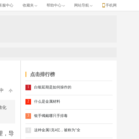
客服中心
收藏夹
帮助中心
网站导航
手机网
点击排行榜
1
白银延期是如何操作的
中
小
2
什么是金属材料
致化
3
银手镯戴哪只手排毒
4
这种金属1克4亿，被称为“全
理，导