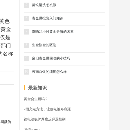
5
苗银清洗怎么做
6
贵金属投资入门知识
黄色
般黄金
7
影响24小时黄金走势的因素
不仅是
等部门
8
生金熟金的区别
的名称
9
废旧贵金属回收的小技巧
10
云南白银的纯度怎么样
最新知识
黄金会生锈吗？
7招充电方法，让蓄电池寿命延
锂电池极片厚度反弹及控制
属网微信
“铝&rdquo