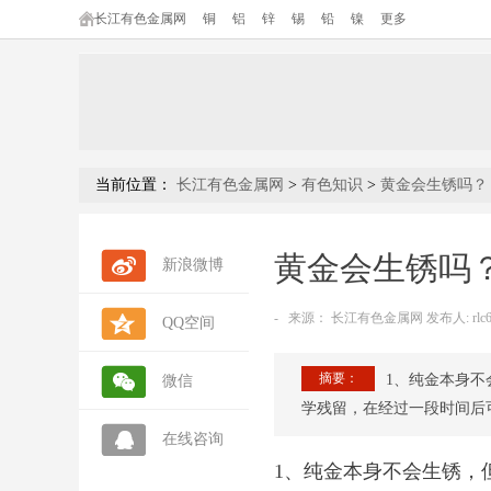
长江有色金属网
铜
铝
锌
锡
铅
镍
更多
当前位置：
长江有色金属网
>
有色知识
>
黄金会生锈吗？
黄金会生锈吗
新浪微博
-
来源：
长江有色金属网 发布人: rlc6
QQ空间
摘要：
1、纯金本身不
微信
学残留，在经过一段时间后
在线咨询
1、纯金本身不会生锈，