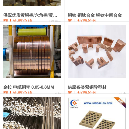
2202#硅
14,100—14,300
14,200
0
金属硅3303#-2202#
10,400—14,200
12,300
0
供应优质黄铜棒/六角棒/黄铜方板
铜钛 铜钛合金 铜钛中间合金
网上协商价格
网上协商价格
十堰同创
金属硅553#-331#
9,400—10,800
10,100
100
漆包线
111,970—115,970
113,970
360
磷铜合金
110,800—117,600
114,200
400
无氧铜丝(硬)
109,710—110,010
109,860
360
R410A专用紫铜管
113,700—113,700
113,700
360
铸造铝合金锭(A356.2)
24,300—24,700
24,500
200
金拉 电缆铜带 0.05-0.8MM
供应各类紫铜异型材
网上协商价格
网上协商价格
金拉
骏达
铸造铝合金锭(A380）
26,300—26,500
26,400
100
铝合金ADC12
24,200—24,400
24,300
100
铸造铝合金锭(ZL102)
24,300—24,500
24,400
200