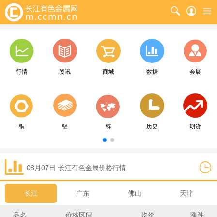
行情
资讯
商城
数据
会展
铜
铝
锌
历史
期货
08月07日
长江
有色金属价格行情
长江
广东
佛山
天津
品名
价格区间
均价
涨跌