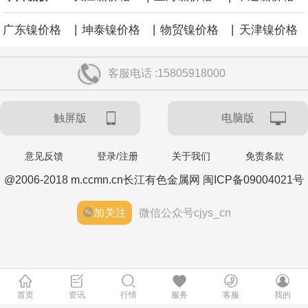
|
|
|
广东镍价格
坤泰镍价格
物贸镍价格
天津镍价格
客服电话 :15805918000
触屏版
电脑版
意见反馈
登录/注册
关于我们
免责条款
@2006-2018 m.ccmn.cn长江有色金属网 闽ICP备09004021号
加关注
微信公众号cjys_cn
首页
资讯
行情
服务
客服
我的