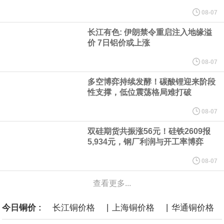
纽约期银突破64美元/盎司，日内涨3.91%。
08-07
长江有色: 伊朗禁令重启注入地缘溢
据报道，威刚近日在法说会上表示，在需求增加、价格走高及货源
价 7日铝价或上涨
稳定的三大有利因素带动下，预期第3季度营运将优于第2季度，并
08-07
多空博弈持续发酵！碳酸锂迎来阶段
进一步扩大全年营运成果。
性支撑，低位震荡格局难打破
美国国会预算办公室（CBO）于当地时间5日发布报告称，美国海军
08-07
双硅期货共振涨56元！硅铁2609报
计划建造的15艘核动力“特朗普级”（Trump-class）战列舰，从研发
5,934元，钢厂利润与开工率博弈
到采购的总费用可能高达2750亿美元，为美国有史以来最昂贵的水
08-07
查看更多...
面战舰项目之一。 根据CBO的初步估算，首舰造价约234亿美元，
|
|
今日铜价 :
长江铜价格
上海铜价格
华通铜价格
后续14艘平均每艘约180亿美元。