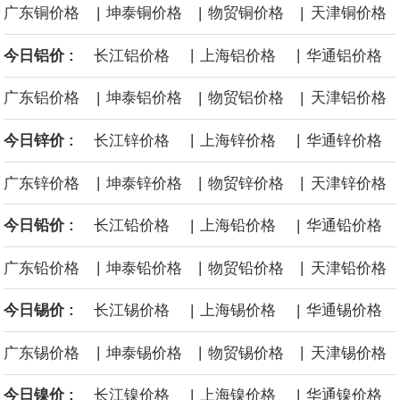
|
|
|
广东铜价格
坤泰铜价格
物贸铜价格
天津铜价格
黄金价格有望录得自今年1月以来最大单周涨幅。油价走弱为金价提
|
|
今日铝价 :
长江铝价格
上海铝价格
华通铝价格
供支撑，同时投资者正等待美国非农就业数据，以寻找美国利率前
|
|
|
广东铝价格
坤泰铝价格
物贸铝价格
天津铝价格
景的线索。StoneX高级分析师马特·辛普森表示，中东和平前景改善
|
|
今日锌价 :
长江锌价格
上海锌价格
华通锌价格
令市场通胀预期下降，推动黄金价格从此前持续数周、位于4000美
|
|
|
广东锌价格
坤泰锌价格
物贸锌价格
天津锌价格
元上方的盘整区间中进一步上涨。
|
|
今日铅价 :
长江铅价格
上海铅价格
华通铅价格
海力士：龙仁工厂将生产高带宽内存（HBM）及其他下一代动态随
|
|
|
广东铅价格
坤泰铅价格
物贸铅价格
天津铅价格
机存取存储器（DRAM）。
|
|
今日锡价 :
长江锡价格
上海锡价格
华通锡价格
必和必拓港口联合工会：必和必拓西澳大利亚铁矿石业务的工人已
|
|
|
广东锡价格
坤泰锡价格
物贸锡价格
天津锡价格
通知，将于8月9日实施24小时停工。
|
|
今日镍价 :
长江镍价格
上海镍价格
华通镍价格