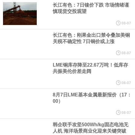
宇树科技董事长、总经理兼首席技术官王兴兴在网上路演时表示，
长江有色：7日镍价下跌 市场情绪谨
慎现货交投观望
经过多年研发创新和技术积累，公司逐步形成了包括一体化关节集
08-07
成技术、高紧凑度机器人身体集成技术、机器人激光雷达全自研核
长江有色：刚果金出口禁令叠加美铜
关税不确定性 7日铜价或上涨
心技术等多项已商业化应用的核心技术并已应用于公司的高性能通
08-07
LME铜库存降至22.67万吨！低库存
用人形机器人、四足机器人等产品。
共振美伦价差走阔
美国总统特朗普6日否认他对国防部长赫格塞思不满，称对赫格塞思
08-07
8月7日LME基本金属最新报价（17：
所做的工作“非常满意”。特朗普在社交媒体上发帖称，一些媒体有关
00）
他与赫格塞思就弹药短缺问题发生冲突的报道是“完全没有根据的谣
08-07
韩企联手攻坚500Wh/kg固态电池无
言”，他对赫格塞思所做的工作“非常满意”。
人机 海洋场景商业化迎来关键突破