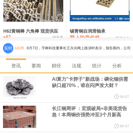
铸造铝合金锭(ZLD104)
24,300—24,500
24,400
200
压铸锌合金锭
26,500—26,700
26,600
250
硫酸镍
32,400—33,800
33,100
0
H62黄铜棒 六角棒 现货供应
锡青铜自润滑轴承
42
网上协商价格
氯化镍
38,300—40,300
39,300
0
¥
锦升发
芜湖合金
实时
14:05
8月7日，宇树科技董事长王兴兴网上路演时表示，报告期内，公司
研发费用金额分别为4,995.18万元、7,001.70万元、14,496.56万
资讯
要闻
财经
法规
统计
分析
元，最近3年复合增长率达70.36%，呈快速增长趋势，并形成多项
AI算力"卡脖子"新战场：磷化铟供需
缺口超70%，谁在闷声发大财？
核心技术和知识产权。截至2026年1月31日，公司拥有262项专利权
08-07
（含境内发明专利20项）。
长江铜周评 ：宏观破局+非美现货告
急！本周铜价强势冲至3个月新高
纽约期银日内涨4%，现报64.08美元/盎司。
08-07