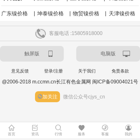
|
|
|
广东镍价格
坤泰镍价格
物贸镍价格
天津镍价格
客服电话 :15805918000
触屏版
电脑版
意见反馈
登录/注册
关于我们
免责条款
@2006-2018 m.ccmn.cn长江有色金属网 闽ICP备09004021号
加关注
微信公众号cjys_cn
首页
资讯
行情
服务
客服
我的