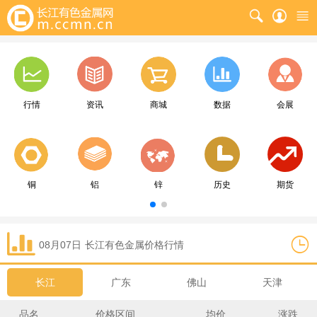
行情
资讯
商城
数据
会展
铜
铝
锌
历史
期货
08月07日
长江
有色金属价格行情
长江
广东
佛山
天津
品名
价格区间
均价
涨跌