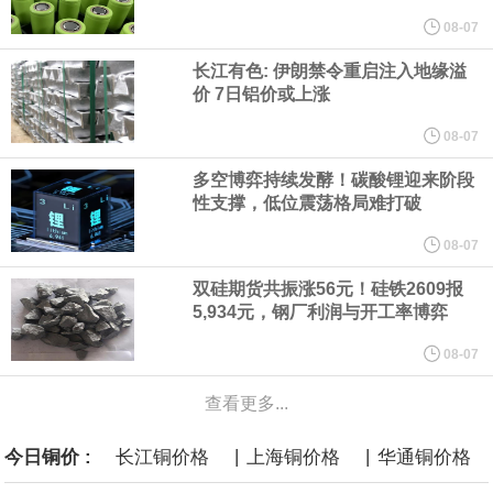
他与赫格塞思就弹药短缺问题发生冲突的报道是“完全没有根据的谣
08-07
长江有色: 伊朗禁令重启注入地缘溢
言”，他对赫格塞思所做的工作“非常满意”。
价 7日铝价或上涨
纽约期银突破64美元/盎司，日内涨3.91%。
08-07
多空博弈持续发酵！碳酸锂迎来阶段
据报道，威刚近日在法说会上表示，在需求增加、价格走高及货源
性支撑，低位震荡格局难打破
稳定的三大有利因素带动下，预期第3季度营运将优于第2季度，并
08-07
双硅期货共振涨56元！硅铁2609报
进一步扩大全年营运成果。
5,934元，钢厂利润与开工率博弈
美国国会预算办公室（CBO）于当地时间5日发布报告称，美国海军
08-07
查看更多...
计划建造的15艘核动力“特朗普级”（Trump-class）战列舰，从研发
|
|
今日铜价 :
长江铜价格
上海铜价格
华通铜价格
到采购的总费用可能高达2750亿美元，为美国有史以来最昂贵的水