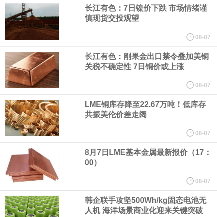
（含境内发明专利20项）。
长江有色：7日镍价下跌 市场情绪谨
慎现货交投观望
纽约期银日内涨4%，现报64.08美元/盎司。
08-07
宇树科技董事长、总经理兼首席技术官王兴兴在网上路演时表示，
长江有色：刚果金出口禁令叠加美铜
关税不确定性 7日铜价或上涨
经过多年研发创新和技术积累，公司逐步形成了包括一体化关节集
08-07
LME铜库存降至22.67万吨！低库存
成技术、高紧凑度机器人身体集成技术、机器人激光雷达全自研核
共振美伦价差走阔
心技术等多项已商业化应用的核心技术并已应用于公司的高性能通
08-07
8月7日LME基本金属最新报价（17：
用人形机器人、四足机器人等产品。
00）
美国总统特朗普6日否认他对国防部长赫格塞思不满，称对赫格塞思
08-07
韩企联手攻坚500Wh/kg固态电池无
所做的工作“非常满意”。特朗普在社交媒体上发帖称，一些媒体有关
人机 海洋场景商业化迎来关键突破