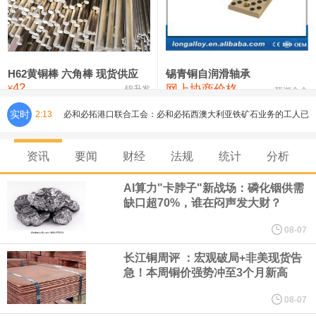
铸造铝合金锭(ZLD104)
24,300—24,500
24,400
200
压铸锌合金锭
26,500—26,700
26,600
250
硫酸镍
32,400—33,800
33,100
0
H62黄铜棒 六角棒 现货供应
锡青铜自润滑轴承
42
网上协商价格
氯化镍
38,300—40,300
39,300
0
¥
锦升发
芜湖合金
实时
2:13
必和必拓港口联合工会：必和必拓西澳大利亚铁矿石业务的工人已
通知，将于8月9日实施24小时停工。
资讯
要闻
财经
法规
统计
分析
8月7日，宇树科技董事长王兴兴网上路演时表示，报告期内，公司
AI算力"卡脖子"新战场：磷化铟供需
缺口超70%，谁在闷声发大财？
研发费用金额分别为4,995.18万元、7,001.70万元、14,496.56万
08-07
元，最近3年复合增长率达70.36%，呈快速增长趋势，并形成多项
长江铜周评 ：宏观破局+非美现货告
急！本周铜价强势冲至3个月新高
核心技术和知识产权。截至2026年1月31日，公司拥有262项专利权
08-07