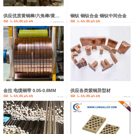
2202#硅
14,100—14,300
14,200
0
金属硅3303#-2202#
10,400—14,200
12,300
0
供应优质黄铜棒/六角棒/黄铜方板
铜钛 铜钛合金 铜钛中间合金
网上协商价格
网上协商价格
十堰同创
金属硅553#-331#
9,400—10,800
10,100
100
漆包线
111,970—115,970
113,970
360
磷铜合金
110,800—117,600
114,200
400
无氧铜丝(硬)
109,710—110,010
109,860
360
R410A专用紫铜管
113,700—113,700
113,700
360
铸造铝合金锭(A356.2)
24,300—24,700
24,500
200
金拉 电缆铜带 0.05-0.8MM
供应各类紫铜异型材
网上协商价格
网上协商价格
金拉
骏达
铸造铝合金锭(A380）
26,300—26,500
26,400
100
铝合金ADC12
24,200—24,400
24,300
100
铸造铝合金锭(ZL102)
24,300—24,500
24,400
200