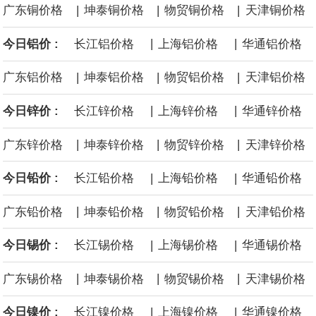
|
|
|
广东铜价格
坤泰铜价格
物贸铜价格
天津铜价格
面战舰项目之一。 根据CBO的初步估算，首舰造价约234亿美元，
|
|
今日铝价 :
长江铝价格
上海铝价格
华通铝价格
后续14艘平均每艘约180亿美元。
|
|
|
广东铝价格
坤泰铝价格
物贸铝价格
天津铝价格
黄金价格有望录得自今年1月以来最大单周涨幅。油价走弱为金价提
|
|
今日锌价 :
长江锌价格
上海锌价格
华通锌价格
供支撑，同时投资者正等待美国非农就业数据，以寻找美国利率前
|
|
|
广东锌价格
坤泰锌价格
物贸锌价格
天津锌价格
景的线索。StoneX高级分析师马特·辛普森表示，中东和平前景改善
|
|
今日铅价 :
长江铅价格
上海铅价格
华通铅价格
令市场通胀预期下降，推动黄金价格从此前持续数周、位于4000美
|
|
|
广东铅价格
坤泰铅价格
物贸铅价格
天津铅价格
元上方的盘整区间中进一步上涨。
|
|
今日锡价 :
长江锡价格
上海锡价格
华通锡价格
海力士：龙仁工厂将生产高带宽内存（HBM）及其他下一代动态随
|
|
|
广东锡价格
坤泰锡价格
物贸锡价格
天津锡价格
机存取存储器（DRAM）。
|
|
今日镍价 :
长江镍价格
上海镍价格
华通镍价格