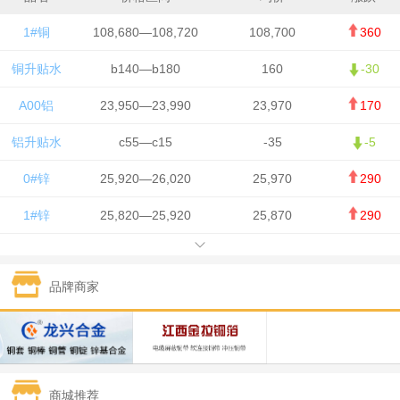
1#铜
108,680—108,720
108,700
360
铜升贴水
b140—b180
160
-30
A00铝
23,950—23,990
23,970
170
铝升贴水
c55—c15
-35
-5
0#锌
25,920—26,020
25,970
290
1#锌
25,820—25,920
25,870
290
1#铅
15,700—15,800
15,750
50
品牌商家
1#锡
434,000—436,000
435,000
-750
1#镍
129,550—130,750
130,150
-1,650
1#白银
15,100—15,110
15,105
-70
商城推荐
钯金
323—325
324
0