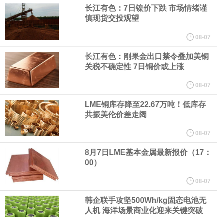
美国总统特朗普6日否认他对国防部长赫格塞思不满，称对赫格塞思
长江有色：7日镍价下跌 市场情绪谨
慎现货交投观望
所做的工作“非常满意”。特朗普在社交媒体上发帖称，一些媒体有关
08-07
他与赫格塞思就弹药短缺问题发生冲突的报道是“完全没有根据的谣
长江有色：刚果金出口禁令叠加美铜
关税不确定性 7日铜价或上涨
言”，他对赫格塞思所做的工作“非常满意”。
08-07
纽约期银突破64美元/盎司，日内涨3.91%。
LME铜库存降至22.67万吨！低库存
共振美伦价差走阔
据报道，威刚近日在法说会上表示，在需求增加、价格走高及货源
08-07
8月7日LME基本金属最新报价（17：
稳定的三大有利因素带动下，预期第3季度营运将优于第2季度，并
00）
进一步扩大全年营运成果。
08-07
韩企联手攻坚500Wh/kg固态电池无
美国国会预算办公室（CBO）于当地时间5日发布报告称，美国海军
人机 海洋场景商业化迎来关键突破