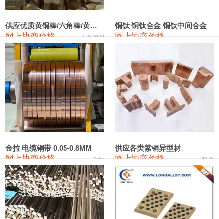
2202#硅
14,100—14,300
14,200
0
金属硅3303#-2202#
10,400—14,200
12,300
0
供应优质黄铜棒/六角棒/黄铜方板
铜钛 铜钛合金 铜钛中间合金
网上协商价格
网上协商价格
十堰同创
金属硅553#-331#
9,400—10,800
10,100
100
漆包线
111,970—115,970
113,970
360
磷铜合金
110,800—117,600
114,200
400
无氧铜丝(硬)
109,710—110,010
109,860
360
R410A专用紫铜管
113,700—113,700
113,700
360
铸造铝合金锭(A356.2)
24,300—24,700
24,500
200
金拉 电缆铜带 0.05-0.8MM
供应各类紫铜异型材
网上协商价格
网上协商价格
金拉
骏达
铸造铝合金锭(A380）
26,300—26,500
26,400
100
铝合金ADC12
24,200—24,400
24,300
100
铸造铝合金锭(ZL102)
24,300—24,500
24,400
200