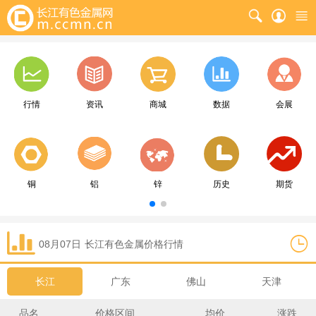
行情
资讯
商城
数据
会展
铜
铝
锌
历史
期货
08月07日
长江
有色金属价格行情
长江
广东
佛山
天津
品名
价格区间
均价
涨跌