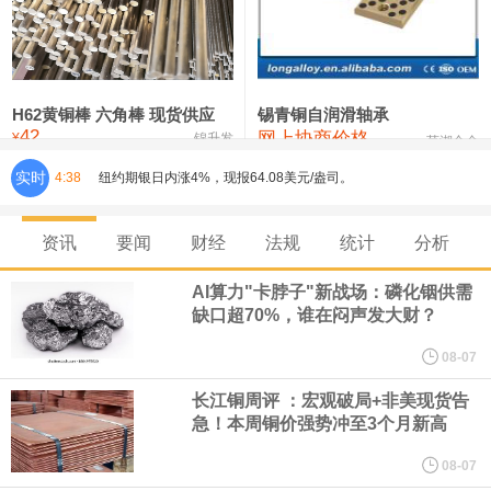
铸造铝合金锭(ZLD104)
24,300—24,500
24,400
200
压铸锌合金锭
26,500—26,700
26,600
250
硫酸镍
32,400—33,800
33,100
0
H62黄铜棒 六角棒 现货供应
锡青铜自润滑轴承
42
网上协商价格
氯化镍
38,300—40,300
39,300
0
¥
锦升发
芜湖合金
纽约期银日内涨4%，现报64.08美元/盎司。
实时
4:38
宇树科技董事长、总经理兼首席技术官王兴兴在网上路演时表示，
资讯
要闻
财经
法规
统计
分析
经过多年研发创新和技术积累，公司逐步形成了包括一体化关节集
AI算力"卡脖子"新战场：磷化铟供需
缺口超70%，谁在闷声发大财？
成技术、高紧凑度机器人身体集成技术、机器人激光雷达全自研核
08-07
心技术等多项已商业化应用的核心技术并已应用于公司的高性能通
长江铜周评 ：宏观破局+非美现货告
急！本周铜价强势冲至3个月新高
用人形机器人、四足机器人等产品。
08-07