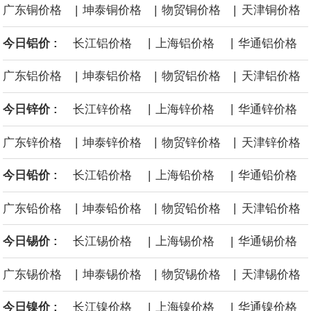
|
|
|
广东铜价格
坤泰铜价格
物贸铜价格
天津铜价格
海力士：龙仁工厂将生产高带宽内存（HBM）及其他下一代动态随
|
|
今日铝价 :
长江铝价格
上海铝价格
华通铝价格
机存取存储器（DRAM）。
|
|
|
广东铝价格
坤泰铝价格
物贸铝价格
天津铝价格
必和必拓港口联合工会：必和必拓西澳大利亚铁矿石业务的工人已
|
|
今日锌价 :
长江锌价格
上海锌价格
华通锌价格
通知，将于8月9日实施24小时停工。
|
|
|
广东锌价格
坤泰锌价格
物贸锌价格
天津锌价格
8月7日，宇树科技董事长王兴兴网上路演时表示，报告期内，公司
|
|
今日铅价 :
长江铅价格
上海铅价格
华通铅价格
研发费用金额分别为4,995.18万元、7,001.70万元、14,496.56万
|
|
|
广东铅价格
坤泰铅价格
物贸铅价格
天津铅价格
元，最近3年复合增长率达70.36%，呈快速增长趋势，并形成多项
|
|
今日锡价 :
长江锡价格
上海锡价格
华通锡价格
核心技术和知识产权。截至2026年1月31日，公司拥有262项专利权
|
|
|
广东锡价格
坤泰锡价格
物贸锡价格
天津锡价格
（含境内发明专利20项）。
|
|
今日镍价 :
长江镍价格
上海镍价格
华通镍价格