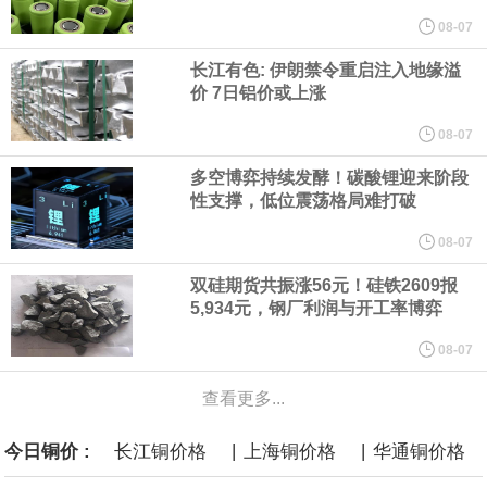
计划建造的15艘核动力“特朗普级”（Trump-class）战列舰，从研发
08-07
长江有色: 伊朗禁令重启注入地缘溢
到采购的总费用可能高达2750亿美元，为美国有史以来最昂贵的水
价 7日铝价或上涨
面战舰项目之一。 根据CBO的初步估算，首舰造价约234亿美元，
08-07
多空博弈持续发酵！碳酸锂迎来阶段
后续14艘平均每艘约180亿美元。
性支撑，低位震荡格局难打破
黄金价格有望录得自今年1月以来最大单周涨幅。油价走弱为金价提
08-07
双硅期货共振涨56元！硅铁2609报
供支撑，同时投资者正等待美国非农就业数据，以寻找美国利率前
5,934元，钢厂利润与开工率博弈
景的线索。StoneX高级分析师马特·辛普森表示，中东和平前景改善
08-07
查看更多...
令市场通胀预期下降，推动黄金价格从此前持续数周、位于4000美
|
|
今日铜价 :
长江铜价格
上海铜价格
华通铜价格
元上方的盘整区间中进一步上涨。