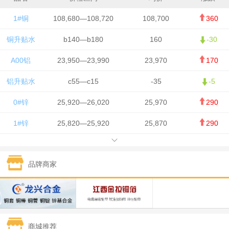
1#铜
108,680—108,720
108,700
360
铜升贴水
b140—b180
160
-30
A00铝
23,950—23,990
23,970
170
铝升贴水
c55—c15
-35
-5
0#锌
25,920—26,020
25,970
290
1#锌
25,820—25,920
25,870
290
1#铅
15,700—15,800
15,750
50
品牌商家
1#锡
434,000—436,000
435,000
-750
1#镍
129,550—130,750
130,150
-1,650
1#白银
15,100—15,110
15,105
-70
商城推荐
钯金
323—325
324
0