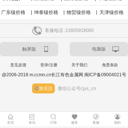
|
|
|
广东镍价格
坤泰镍价格
物贸镍价格
天津镍价格
客服电话 :15805918000
触屏版
电脑版
意见反馈
登录/注册
关于我们
免责条款
@2006-2018 m.ccmn.cn长江有色金属网 闽ICP备09004021号
加关注
微信公众号cjys_cn
首页
资讯
行情
服务
客服
我的