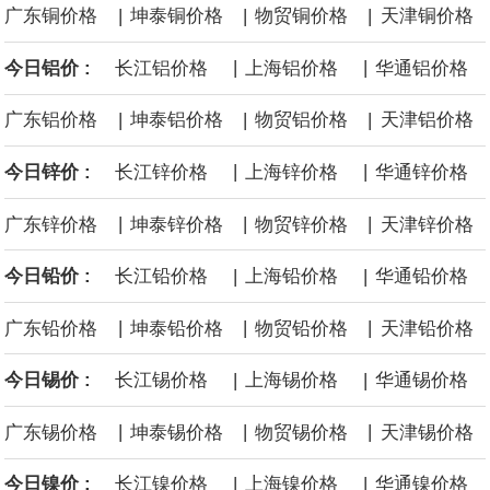
|
|
|
广东铜价格
坤泰铜价格
物贸铜价格
天津铜价格
面战舰项目之一。 根据CBO的初步估算，首舰造价约234亿美元，
|
|
今日铝价 :
长江铝价格
上海铝价格
华通铝价格
后续14艘平均每艘约180亿美元。
|
|
|
广东铝价格
坤泰铝价格
物贸铝价格
天津铝价格
黄金价格有望录得自今年1月以来最大单周涨幅。油价走弱为金价提
|
|
今日锌价 :
长江锌价格
上海锌价格
华通锌价格
供支撑，同时投资者正等待美国非农就业数据，以寻找美国利率前
|
|
|
广东锌价格
坤泰锌价格
物贸锌价格
天津锌价格
景的线索。StoneX高级分析师马特·辛普森表示，中东和平前景改善
|
|
今日铅价 :
长江铅价格
上海铅价格
华通铅价格
令市场通胀预期下降，推动黄金价格从此前持续数周、位于4000美
|
|
|
广东铅价格
坤泰铅价格
物贸铅价格
天津铅价格
元上方的盘整区间中进一步上涨。
|
|
今日锡价 :
长江锡价格
上海锡价格
华通锡价格
海力士：龙仁工厂将生产高带宽内存（HBM）及其他下一代动态随
|
|
|
广东锡价格
坤泰锡价格
物贸锡价格
天津锡价格
机存取存储器（DRAM）。
|
|
今日镍价 :
长江镍价格
上海镍价格
华通镍价格