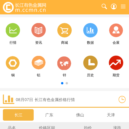
行情
资讯
商城
数据
会展
铜
铝
锌
历史
期货
08月07日
长江
有色金属价格行情
长江
广东
佛山
天津
品名
价格区间
均价
涨跌