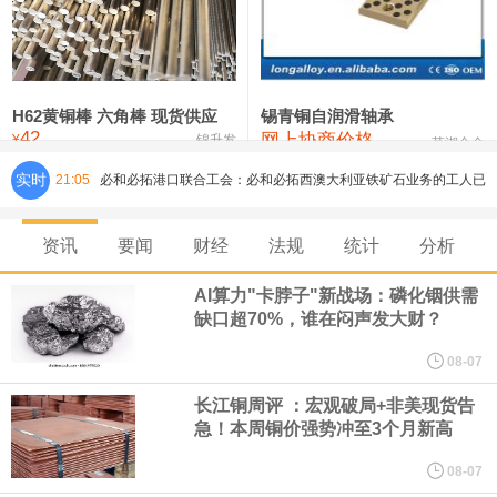
铸造铝合金锭(ZLD104)
24,300—24,500
24,400
200
压铸锌合金锭
26,500—26,700
26,600
250
硫酸镍
32,400—33,800
33,100
0
H62黄铜棒 六角棒 现货供应
锡青铜自润滑轴承
42
网上协商价格
氯化镍
38,300—40,300
39,300
0
¥
锦升发
芜湖合金
实时
21:05
必和必拓港口联合工会：必和必拓西澳大利亚铁矿石业务的工人已
通知，将于8月9日实施24小时停工。
资讯
要闻
财经
法规
统计
分析
8月7日，宇树科技董事长王兴兴网上路演时表示，报告期内，公司
AI算力"卡脖子"新战场：磷化铟供需
缺口超70%，谁在闷声发大财？
研发费用金额分别为4,995.18万元、7,001.70万元、14,496.56万
08-07
元，最近3年复合增长率达70.36%，呈快速增长趋势，并形成多项
长江铜周评 ：宏观破局+非美现货告
急！本周铜价强势冲至3个月新高
核心技术和知识产权。截至2026年1月31日，公司拥有262项专利权
08-07