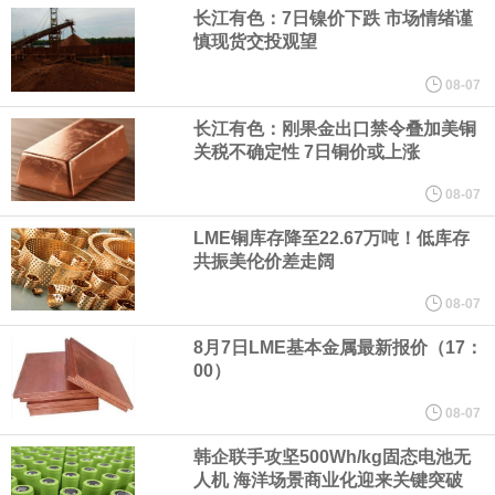
（含境内发明专利20项）。
长江有色：7日镍价下跌 市场情绪谨
慎现货交投观望
纽约期银日内涨4%，现报64.08美元/盎司。
08-07
宇树科技董事长、总经理兼首席技术官王兴兴在网上路演时表示，
长江有色：刚果金出口禁令叠加美铜
关税不确定性 7日铜价或上涨
经过多年研发创新和技术积累，公司逐步形成了包括一体化关节集
08-07
LME铜库存降至22.67万吨！低库存
成技术、高紧凑度机器人身体集成技术、机器人激光雷达全自研核
共振美伦价差走阔
心技术等多项已商业化应用的核心技术并已应用于公司的高性能通
08-07
8月7日LME基本金属最新报价（17：
用人形机器人、四足机器人等产品。
00）
美国总统特朗普6日否认他对国防部长赫格塞思不满，称对赫格塞思
08-07
韩企联手攻坚500Wh/kg固态电池无
所做的工作“非常满意”。特朗普在社交媒体上发帖称，一些媒体有关
人机 海洋场景商业化迎来关键突破