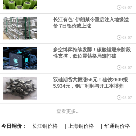
他与赫格塞思就弹药短缺问题发生冲突的报道是“完全没有根据的谣
08-07
长江有色: 伊朗禁令重启注入地缘溢
言”，他对赫格塞思所做的工作“非常满意”。
价 7日铝价或上涨
纽约期银突破64美元/盎司，日内涨3.91%。
08-07
多空博弈持续发酵！碳酸锂迎来阶段
据报道，威刚近日在法说会上表示，在需求增加、价格走高及货源
性支撑，低位震荡格局难打破
稳定的三大有利因素带动下，预期第3季度营运将优于第2季度，并
08-07
双硅期货共振涨56元！硅铁2609报
进一步扩大全年营运成果。
5,934元，钢厂利润与开工率博弈
美国国会预算办公室（CBO）于当地时间5日发布报告称，美国海军
08-07
查看更多...
计划建造的15艘核动力“特朗普级”（Trump-class）战列舰，从研发
|
|
今日铜价 :
长江铜价格
上海铜价格
华通铜价格
到采购的总费用可能高达2750亿美元，为美国有史以来最昂贵的水