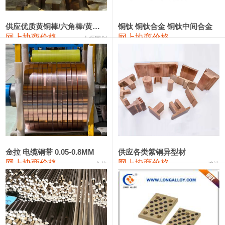
2202#硅
14,100—14,300
14,200
0
金属硅3303#-2202#
10,400—14,200
12,300
0
供应优质黄铜棒/六角棒/黄铜方板
铜钛 铜钛合金 铜钛中间合金
网上协商价格
网上协商价格
十堰同创
金属硅553#-331#
9,400—10,800
10,100
100
漆包线
111,970—115,970
113,970
360
磷铜合金
110,800—117,600
114,200
400
无氧铜丝(硬)
109,710—110,010
109,860
360
R410A专用紫铜管
113,700—113,700
113,700
360
铸造铝合金锭(A356.2)
24,300—24,700
24,500
200
金拉 电缆铜带 0.05-0.8MM
供应各类紫铜异型材
网上协商价格
网上协商价格
金拉
骏达
铸造铝合金锭(A380）
26,300—26,500
26,400
100
铝合金ADC12
24,200—24,400
24,300
100
铸造铝合金锭(ZL102)
24,300—24,500
24,400
200