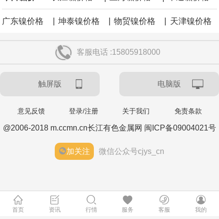
|
|
|
广东镍价格
坤泰镍价格
物贸镍价格
天津镍价格
客服电话 :15805918000
触屏版
电脑版
意见反馈
登录/注册
关于我们
免责条款
@2006-2018 m.ccmn.cn长江有色金属网 闽ICP备09004021号
加关注
微信公众号cjys_cn
首页
资讯
行情
服务
客服
我的