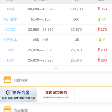
1#铜
108,680—108,720
108,700
360
铜升贴水
b140—b180
160
-30
A00铝
23,950—23,990
23,970
170
铝升贴水
c55—c15
-35
-5
0#锌
25,920—26,020
25,970
290
1#锌
25,820—25,920
25,870
290
1#铅
15,700—15,800
15,750
50
品牌商家
1#锡
434,000—436,000
435,000
-750
1#镍
129,550—130,750
130,150
-1,650
1#白银
15,100—15,110
15,105
-70
商城推荐
钯金
323—325
324
0