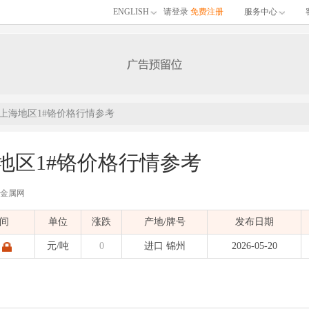
ENGLISH
请登录
免费注册
服务中心
0日上海地区1#铬价格行情参考
海地区1#铬价格行情参考
有色金属网
的05月20日上海地区1#铬价格行情参考，包含品名、材质、价格区间、单位、涨跌
间
单位
涨跌
产地/牌号
发布日期
)
发布时间：
2026-05-20 11:50:00
| 有色金属价格
元/吨
0
进口 锦州
2026-05-20