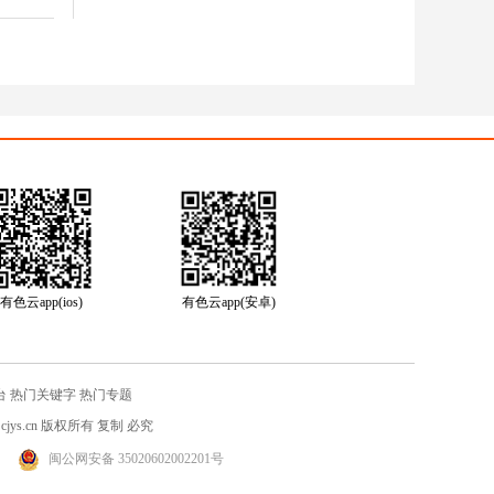
有色云app(ios)
有色云app(安卓)
台
热门关键字
热门专题
jys.cn
版权所有 复制 必究
闽公网安备 35020602002201号