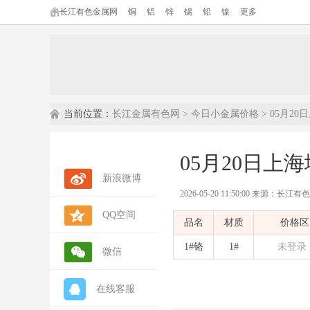
长江有色金属网
铜
铝
锌
锡
铅
镍
更多
当前位置：
长江金属有色网
>
今日小金属价格
> 05月2
05月20日上
新浪微博
2026-05-20 11:50:00 来源：长江
QQ空间
内容摘要：
本文为长江有色金属网发布
品名
材质
价格区
数据来源：
长江有色金属网(ccmn.cn
数据类型：
现货市场报价 | 行情参考 
1#铬
1#
未登录
微信
在线客服