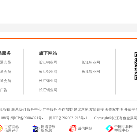
站服务
旗下网站
通会员
长江铜业网
长江铅业网
通会员
长江铝业网
长江镍业网
通会员
长江锌业网
广告
长江锡业网
江报价
联系我们
服务中心
广告服务
合作加盟
建议意见
友情链接
著作权申明
开放平
188号 闽ICP备09004021号-1
闽ICP备2020021215号-1
Copyright©长江有色金属网c
可信网站
网络警察
中国互联网
诚信网站
信用评价
提醒您
举报中心