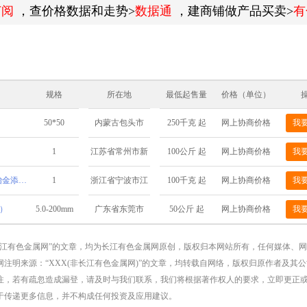
订阅
，查价格数据和走势>
数据通
，建商铺做产品买卖>
有
规格
所在地
最低起售量
价格（单位）
50*50
250千克 起
网上协商价格
我
内蒙古包头市
1
100公斤 起
网上协商价格
我
江苏省常州市新
北区春江路171号
金属铋锭厂家直销高纯铋锭工业冶金添加用铋块批发
1
100千克 起
网上协商价格
我
浙江省宁波市江
北区慈城镇三板
）
5.0-200mm
50公斤 起
网上协商价格
我
广东省东莞市
桥8号
长江有色金属网”的文章，均为长江有色金属网原创，版权归本网站所有，任何媒体、
注明来源：“XXX(非长江有色金属网)”的文章，均转载自网络，版权归原作者及其
注，若有疏忽造成漏登，请及时与我们联系，我们将根据著作权人的要求，立即更正
于传递更多信息，并不构成任何投资及应用建议。