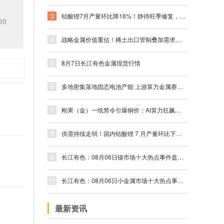
3
钴酸锂7月产量环比降16%！静待旺季修复，1#钴报33.1万下挫1万
50
4
战略金属价值重估！稀土出口管制叠加需求，小金属稀缺性凸显
5
8月7日长江有色金属现货行情
6
多地密集落地固态电池产能 上游算力金属赛道再添新需求增量
7
刚果（金）一纸禁令引爆铜价：AI算力狂飙遇上资源民族主义，谁在重新定价"算力金属"？
8
供需持续走弱！国内钴酸锂 7 月产量环比下滑 16%，静待旺季修复
9
长江有色：08月06日镍市场十大热点事件盘点｜印尼配额黑天鹅
10
长江有色：08月06日小金属市场十大热点事件盘点｜出口管制升级 锗钨领涨
最新资讯