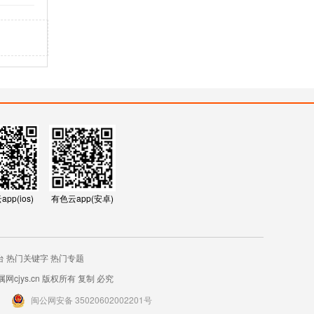
pp(ios)
有色云app(安卓)
台
热门关键字
热门专题
网cjys.cn
版权所有 复制 必究
闽公网安备 35020602002201号