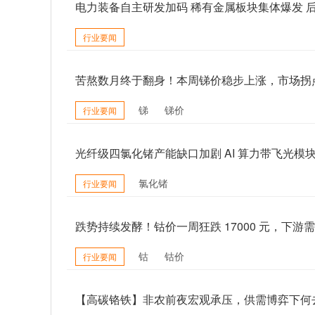
电力装备自主研发加码 稀有金属板块集体爆发 
行业要闻
苦熬数月终于翻身！本周锑价稳步上涨，市场拐
锑
锑价
行业要闻
光纤级四氯化锗产能缺口加剧 AI 算力带飞光模
氯化锗
行业要闻
跌势持续发酵！钴价一周狂跌 17000 元，下
钴
钴价
行业要闻
【高碳铬铁】非农前夜宏观承压，供需博弈下何