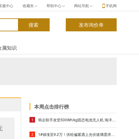
客服中心
收藏夹
帮助中心
网站导航
手机网
金属知识
本周点击排行榜
1
韩企联手攻坚500Wh/kg固态电池无人机 海洋场景商业化迎来关键突破
元
2
1#锑涨至9.2万！供给偏紧遇上光伏玻璃需求，小金属锑强势运行