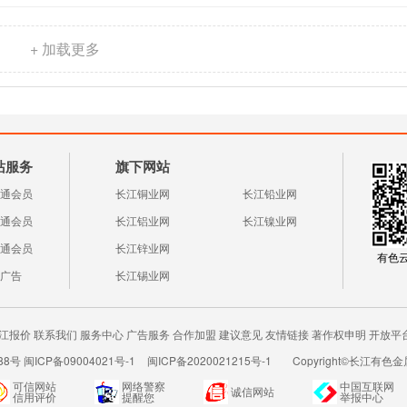
+ 加载更多
站服务
旗下网站
通会员
长江铜业网
长江铅业网
通会员
长江铝业网
长江镍业网
通会员
长江锌业网
有色云a
广告
长江锡业网
江报价
联系我们
服务中心
广告服务
合作加盟
建议意见
友情链接
著作权申明
开放平
8号 闽ICP备09004021号-1
闽ICP备2020021215号-1
Copyright©长江有色金属
可信网站
网络警察
中国互联网
诚信网站
信用评价
提醒您
举报中心