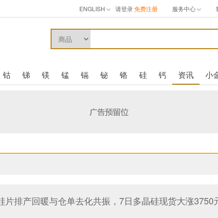
ENGLISH
请登录
免费注册
服务中心
钴
锑
镁
锰
镉
铋
铬
硅
钙
资讯
小
硅片排产回暖与仓单去化共振，7日多晶硅现货大涨3750