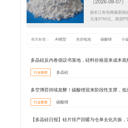
（2026-08-07）
据长江有色网最新报价，
元涨3750元。期货P
相关标签：
AI模型
光伏电池
碳酸锂
小
多晶硅反内卷倡议书落地，硅料价格迎来成本底
多晶硅
行业要闻
多空博弈持续发酵！碳酸锂迎来阶段性支撑，低
碳酸锂
行业要闻
【多晶硅日报】硅片排产回暖与仓单去化共振，7