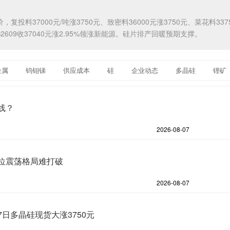
复投料37000元/吨涨3750元、致密料36000元涨3750元、菜花料337
S2609收37040元涨2.95%领涨新能源。硅片排产回暖预期支撑。
金属
钨钼锑
供应成本
硅
企业动态
多晶硅
锂矿
线？
2026-08-07
位震荡格局难打破
2026-08-07
日多晶硅现货大涨3750元