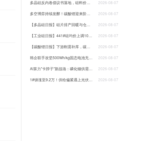
多晶硅反内卷倡议书落地，硅料价格迎来成本底线？
2026-08-07
多空博弈持续发酵！碳酸锂迎来阶段性支撑，低位震荡格局难打破
2026-08-07
【多晶硅日报】硅片排产回暖与仓单去化共振，7日多晶硅现货大涨3750元
2026-08-07
【工业硅日报】441#硅均价上调100元，现货成交氛围回暖
2026-08-07
【碳酸锂日报】下游刚需补库，碳酸锂现货价格上涨1750元
2026-08-07
韩企联手攻坚500Wh/kg固态电池无人机 海洋场景商业化迎来关键突破
2026-08-07
AI算力"卡脖子"新战场：磷化铟供需缺口超70%，谁在闷声发大财？
2026-08-07
1#锑涨至9.2万！供给偏紧遇上光伏玻璃需求，小金属锑强势运行
2026-08-07