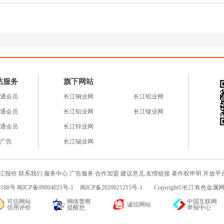
站服务
旗下网站
通会员
长江铜业网
长江铅业网
通会员
长江铝业网
长江镍业网
通会员
长江锌业网
广告
长江锡业网
江报价
联系我们
服务中心
广告服务
合作加盟
建议意见
友情链接
著作权申明
开放平
188号 闽ICP备09004021号-1
闽ICP备2020021215号-1
Copyright©长江有色金属网c
可信网站
网络警察
中国互联网
诚信网站
信用评价
提醒您
举报中心