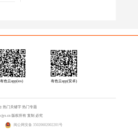
有色云app(ios)
有色云app(安卓)
台
热门关键字
热门专题
jys.cn
版权所有 复制 必究
闽公网安备 35020602002201号