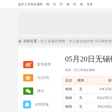
长江有色金属网
铜
铝
锌
锡
铅
镍
更多
当前位置：
长江金属有色网
>
长江铁合金价格
今日铬铁价
05月20日无
新浪微博
来源：长江有色金属网
QQ空间
品名
规格
材
铬铁
无
FeCr55
微信
铬铁
无
FeCr55C1
在线客服
铬铁
无
FeCr55C