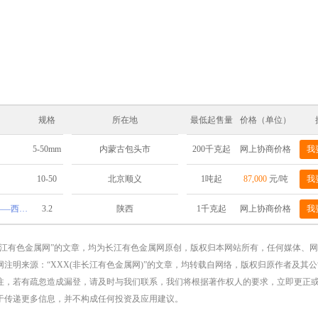
规格
所在地
最低起售量
价格（单位）
5-50mm
200千克起
网上协商价格
我
内蒙古包头市
10-50
1吨起
87,000
元/吨
我
北京顺义
钨棒，钨电极，铈钨棒，钍钨棒——西安思泰
3.2
1千克起
网上协商价格
我
陕西
长江有色金属网”的文章，均为长江有色金属网原创，版权归本网站所有，任何媒体、
注明来源：“XXX(非长江有色金属网)”的文章，均转载自网络，版权归原作者及其
注，若有疏忽造成漏登，请及时与我们联系，我们将根据著作权人的要求，立即更正
于传递更多信息，并不构成任何投资及应用建议。