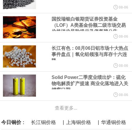
08-06
欧股开盘涨跌不一，德国DAX指数跌0.29%，英国富时100指数涨
国投瑞银白银期货证券投资基金
0.08%，法国CAC40指数涨0.03%，欧洲斯托克50指数跌0.15%，
（LOF）A类基金份额二级市场交易
价格溢价风险提示及停复牌公告
08-06
意大利富时MIB指数跌0.18%。
长江有色：08月06日铝市场十大热点
LME伦镍日内跌超3.00%，现报16574.100美元/吨。
事件盘点｜氧化铝领涨与库存十六连
降
08-06
瑞士7月季调后失业率 3.1%，预期 3.1%，前值 3.1%。瑞士7月未
Solid Power二季度业绩出炉：硫化
季调失业率 3%，预期 3%，前值 2.9%。
物电解质扩产提速 商业化落地进入关
键窗口期
08-06
商品期货收盘，黄金连续涨3.44%，焦炭连续涨2.72%，铁矿石连续
查看更多...
涨2.64%，镍连续跌2.62%，白银连续涨2.61%。
|
|
今日铜价 :
长江铜价格
上海铜价格
华通铜价格
沙特下调了对亚洲的主要原油价格，与此同时，各方正就一项旨在