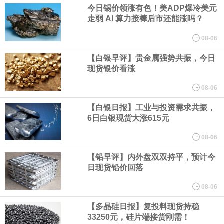
今日锡价领涨有色！美ADP爆冷美元
周四，亚洲科技股下跌，跟随隔夜交易中回调的美国同行，凸显了
走弱 AI 算力接棒后市还能涨吗？
全球科技股波动性的加剧。 日本市场中，软银股价收盘下跌4.4%，
08-06
【白银早评】贵金属强势共振，今日
芯片设备制造商东京电子股价下跌近6%，日本存储芯片制造商铠侠
现货银价看涨
08-06
股价下跌超过10%。
【白银日报】工业与投资需求共振，
WPP股价料创1992年以来最大单日涨幅，上涨25%至11个月高位。
6日白银现货大涨615元
08-06
谷歌规划的印度数据中心枢纽建设工作正在如火如荼推进，项目所
【铅早评】内外盘双双持平，预计今
在地上方的山坡已经被开挖，露出赤红土层，并修出层层台地。但
日现货铅价回落
08-06
环保人士的反对声浪持续高涨，给这家美国科技巨头总规模 150 亿
【多晶硅日报】复投料现货持稳
美元的项目制造重重阻碍
33250元，硅片端接货刚需！