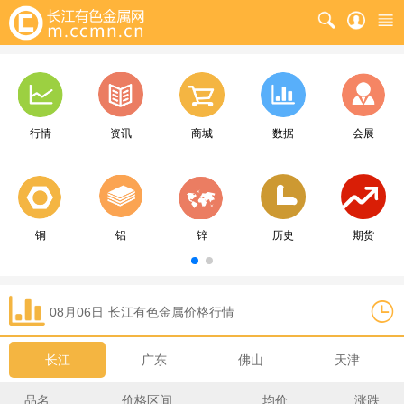
行情
资讯
商城
数据
会展
铜
铝
锌
历史
期货
08月06日
长江
有色金属价格行情
长江
广东
佛山
天津
品名
价格区间
均价
涨跌