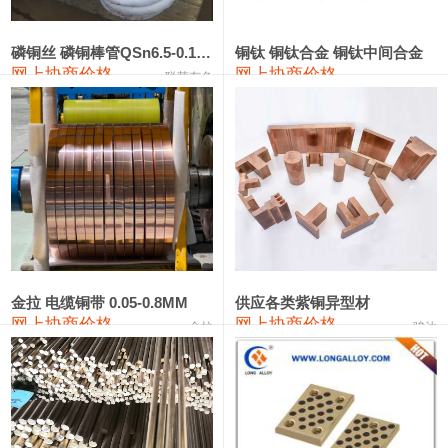
441#硅
9,500—9,700
9,600
0
金属硅553#-331#
9,300—10,700
10,000
0
磷铜丝 磷铜棒管QSn6.5-0.1 7-0.2 8-0.3
铜钛 铜钛合金 铜钛中间合金
网上协商价格
网上协商价格
联荣有色
金属硅3303#-2202#
10,400—14,200
12,300
0
漆包线
111,610—115,610
113,610
1,060
磷铜合金
110,400—117,200
113,800
1,050
无氧铜丝(硬)
109,350—109,650
109,500
1,060
R410A专用紫铜管
113,340—113,340
113,340
1,060
铸造铝合金锭(A356.2)
24,100—24,500
24,300
100
金拉 电缆铜带 0.05-0.8MM
供应各类紫铜异型材
网上协商价格
网上协商价格
金拉
骏达
铸造铝合金锭(A380）
26,200—26,400
26,300
100
铝合金ADC12
24,100—24,300
24,200
100
铸造铝合金锭(ZL102)
24,100—24,300
24,200
100