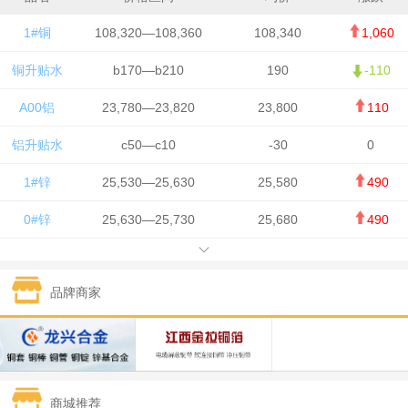
1#铜
108,320—108,360
108,340
1,060
铜升贴水
b170—b210
190
-110
A00铝
23,780—23,820
23,800
110
铝升贴水
c50—c10
-30
0
1#锌
25,530—25,630
25,580
490
0#锌
25,630—25,730
25,680
490
1#铅
15,650—15,750
15,700
-50
品牌商家
1#锡
434,750—436,750
435,750
7,000
1#镍
131,200—132,400
131,800
850
1#白银
15,170—15,180
15,175
615
商城推荐
钯金
323—325
324
5