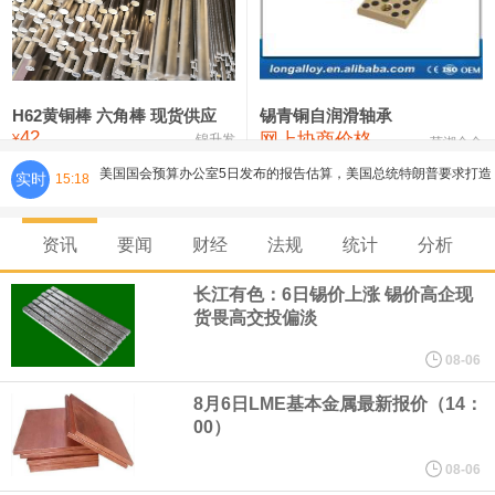
铸造铝合金锭(ZLD104)
24,100—24,300
24,200
100
压铸锌合金锭
26,250—26,450
26,350
500
硫酸镍
32,400—33,800
33,100
0
H62黄铜棒 六角棒 现货供应
锡青铜自润滑轴承
42
美国国会预算办公室5日发布的报告估算，美国总统特朗普要求打造
网上协商价格
氯化镍
38,300—40,300
39,300
0
¥
锦升发
芜湖合金
实时
15:18
的海军全新核动力“黄金舰队”可能需要在今后数十年间支出约2750
资讯
要闻
财经
法规
统计
分析
亿美元。其中，首艘“特朗普级”战列舰“无畏”号预估造价比原来至少
长江有色：6日锡价上涨 锡价高企现
高50%。
货畏高交投偏淡
芝加哥期权交易所全球市场公司（CBOE GLOBAL MARKETS
08-06
8月6日LME基本金属最新报价（14：
INC）：CBOE 欧洲清算所将于 8 月 24 日起，将证券融资交易清算
00）
业务拓展至固定收益品类。
08-06