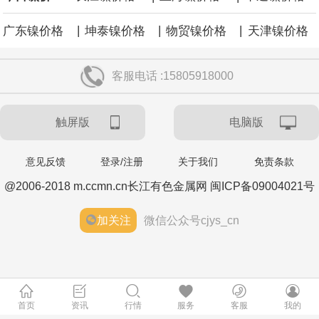
|
|
|
广东镍价格
坤泰镍价格
物贸镍价格
天津镍价格
客服电话 :15805918000
触屏版
电脑版
意见反馈
登录/注册
关于我们
免责条款
@2006-2018 m.ccmn.cn长江有色金属网 闽ICP备09004021号
加关注
微信公众号cjys_cn
首页
资讯
行情
服务
客服
我的