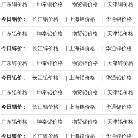
|
|
|
广东铜价格
坤泰铜价格
物贸铜价格
天津铜价格
沙特下调了对亚洲的主要原油价格，与此同时，各方正就一项旨在
|
|
今日铝价 :
长江铝价格
上海铝价格
华通铝价格
缓解霍尔木兹海峡航运压力的协议进行谈判。尽管胡塞武装的威胁
|
|
|
广东铝价格
坤泰铝价格
物贸铝价格
天津铝价格
危及了经由红海向东运输原油的替代路线，但沙特方面仍下调了价
|
|
今日锌价 :
长江锌价格
上海锌价格
华通锌价格
格。
|
|
|
广东锌价格
坤泰锌价格
物贸锌价格
天津锌价格
|
|
今日铅价 :
长江铅价格
上海铅价格
华通铅价格
|
|
|
广东铅价格
坤泰铅价格
物贸铅价格
天津铅价格
|
|
今日锡价 :
长江锡价格
上海锡价格
华通锡价格
|
|
|
广东锡价格
坤泰锡价格
物贸锡价格
天津锡价格
|
|
今日镍价 :
长江镍价格
上海镍价格
华通镍价格