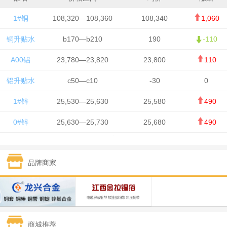
1#铜
108,320—108,360
108,340
1,060
铜升贴水
b170—b210
190
-110
A00铝
23,780—23,820
23,800
110
铝升贴水
c50—c10
-30
0
1#锌
25,530—25,630
25,580
490
0#锌
25,630—25,730
25,680
490
1#铅
15,650—15,750
15,700
-50
品牌商家
1#锡
434,750—436,750
435,750
7,000
1#镍
131,200—132,400
131,800
850
1#白银
15,170—15,180
15,175
615
商城推荐
钯金
323—325
324
5