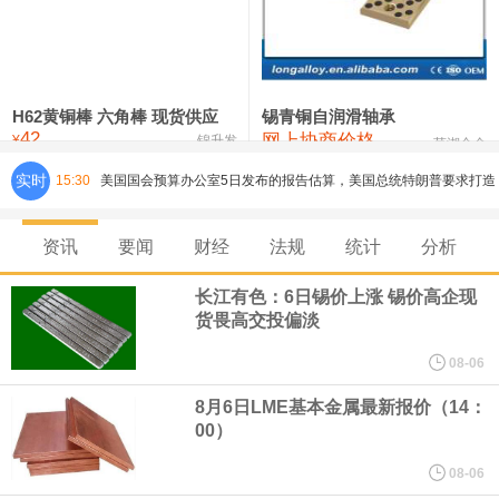
铸造铝合金锭(ZLD104)
24,100—24,300
24,200
100
压铸锌合金锭
26,250—26,450
26,350
500
硫酸镍
32,400—33,800
33,100
0
H62黄铜棒 六角棒 现货供应
锡青铜自润滑轴承
42
网上协商价格
氯化镍
38,300—40,300
39,300
0
¥
锦升发
芜湖合金
实时
15:30
美国国会预算办公室5日发布的报告估算，美国总统特朗普要求打造
的海军全新核动力“黄金舰队”可能需要在今后数十年间支出约2750
资讯
要闻
财经
法规
统计
分析
亿美元。其中，首艘“特朗普级”战列舰“无畏”号预估造价比原来至少
长江有色：6日锡价上涨 锡价高企现
货畏高交投偏淡
高50%。
08-06
芝加哥期权交易所全球市场公司（CBOE GLOBAL MARKETS
8月6日LME基本金属最新报价（14：
00）
INC）：CBOE 欧洲清算所将于 8 月 24 日起，将证券融资交易清算
08-06