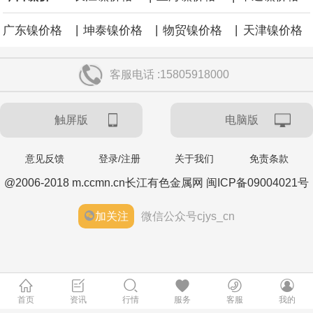
|
|
|
广东镍价格
坤泰镍价格
物贸镍价格
天津镍价格
客服电话 :15805918000
触屏版
电脑版
意见反馈
登录/注册
关于我们
免责条款
@2006-2018 m.ccmn.cn长江有色金属网 闽ICP备09004021号
加关注
微信公众号cjys_cn
首页
资讯
行情
服务
客服
我的