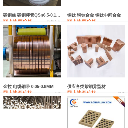
441#硅
9,500—9,700
9,600
0
金属硅553#-331#
9,300—10,700
10,000
0
磷铜丝 磷铜棒管QSn6.5-0.1 7-0.2 8-0.3
铜钛 铜钛合金 铜钛中间合金
网上协商价格
网上协商价格
联荣有色
金属硅3303#-2202#
10,400—14,200
12,300
0
漆包线
111,610—115,610
113,610
1,060
磷铜合金
110,400—117,200
113,800
1,050
无氧铜丝(硬)
109,350—109,650
109,500
1,060
R410A专用紫铜管
113,340—113,340
113,340
1,060
铸造铝合金锭(A356.2)
24,100—24,500
24,300
100
金拉 电缆铜带 0.05-0.8MM
供应各类紫铜异型材
网上协商价格
网上协商价格
金拉
骏达
铸造铝合金锭(A380）
26,200—26,400
26,300
100
铝合金ADC12
24,100—24,300
24,200
100
铸造铝合金锭(ZL102)
24,100—24,300
24,200
100