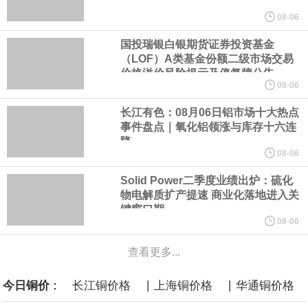
美元的项目制造重重阻碍
08-06
国投瑞银白银期货证券投资基金
欧股开盘涨跌不一，德国DAX指数跌0.29%，英国富时100指数涨
（LOF）A类基金份额二级市场交易
价格溢价风险提示及停复牌公告
0.08%，法国CAC40指数涨0.03%，欧洲斯托克50指数跌0.15%，
08-06
长江有色：08月06日铝市场十大热点
意大利富时MIB指数跌0.18%。
事件盘点｜氧化铝领涨与库存十六连
降
LME伦镍日内跌超3.00%，现报16574.100美元/吨。
08-06
Solid Power二季度业绩出炉：硫化
瑞士7月季调后失业率 3.1%，预期 3.1%，前值 3.1%。瑞士7月未
物电解质扩产提速 商业化落地进入关
键窗口期
季调失业率 3%，预期 3%，前值 2.9%。
08-06
查看更多...
商品期货收盘，黄金连续涨3.44%，焦炭连续涨2.72%，铁矿石连续
|
|
今日铜价 :
长江铜价格
上海铜价格
华通铜价格
涨2.64%，镍连续跌2.62%，白银连续涨2.61%。