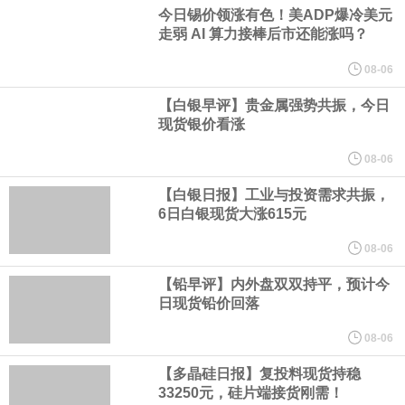
业务拓展至固定收益品类。
今日锡价领涨有色！美ADP爆冷美元
走弱 AI 算力接棒后市还能涨吗？
周四，亚洲科技股下跌，跟随隔夜交易中回调的美国同行，凸显了
08-06
全球科技股波动性的加剧。 日本市场中，软银股价收盘下跌4.4%，
【白银早评】贵金属强势共振，今日
现货银价看涨
芯片设备制造商东京电子股价下跌近6%，日本存储芯片制造商铠侠
08-06
【白银日报】工业与投资需求共振，
股价下跌超过10%。
6日白银现货大涨615元
WPP股价料创1992年以来最大单日涨幅，上涨25%至11个月高位。
08-06
【铅早评】内外盘双双持平，预计今
谷歌规划的印度数据中心枢纽建设工作正在如火如荼推进，项目所
日现货铅价回落
在地上方的山坡已经被开挖，露出赤红土层，并修出层层台地。但
08-06
【多晶硅日报】复投料现货持稳
环保人士的反对声浪持续高涨，给这家美国科技巨头总规模 150 亿
33250元，硅片端接货刚需！