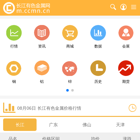
行情
资讯
商城
数据
会展
铜
铝
锌
历史
期货
08月06日
长江
有色金属价格行情
长江
广东
佛山
天津
品名
价格区间
均价
涨跌