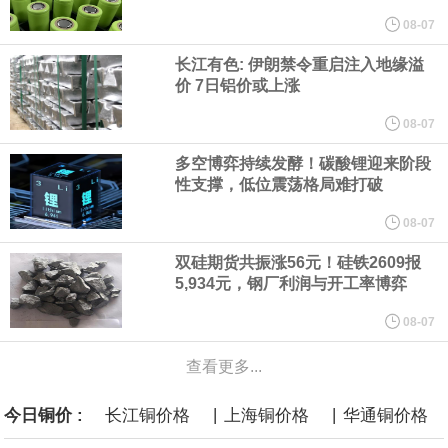
他与赫格塞思就弹药短缺问题发生冲突的报道是“完全没有根据的谣
08-07
长江有色: 伊朗禁令重启注入地缘溢
言”，他对赫格塞思所做的工作“非常满意”。
价 7日铝价或上涨
纽约期银突破64美元/盎司，日内涨3.91%。
08-07
多空博弈持续发酵！碳酸锂迎来阶段
据报道，威刚近日在法说会上表示，在需求增加、价格走高及货源
性支撑，低位震荡格局难打破
稳定的三大有利因素带动下，预期第3季度营运将优于第2季度，并
08-07
双硅期货共振涨56元！硅铁2609报
进一步扩大全年营运成果。
5,934元，钢厂利润与开工率博弈
美国国会预算办公室（CBO）于当地时间5日发布报告称，美国海军
08-07
查看更多...
计划建造的15艘核动力“特朗普级”（Trump-class）战列舰，从研发
|
|
今日铜价 :
长江铜价格
上海铜价格
华通铜价格
到采购的总费用可能高达2750亿美元，为美国有史以来最昂贵的水