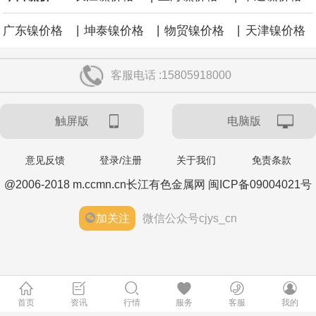
|
|
|
广东镍价格
坤泰镍价格
物贸镍价格
天津镍价格
客服电话 :15805918000
触屏版
电脑版
意见反馈
登录/注册
关于我们
免责条款
@2006-2018 m.ccmn.cn长江有色金属网 闽ICP备09004021号
加关注
微信公众号cjys_cn
首页
资讯
行情
服务
客服
我的