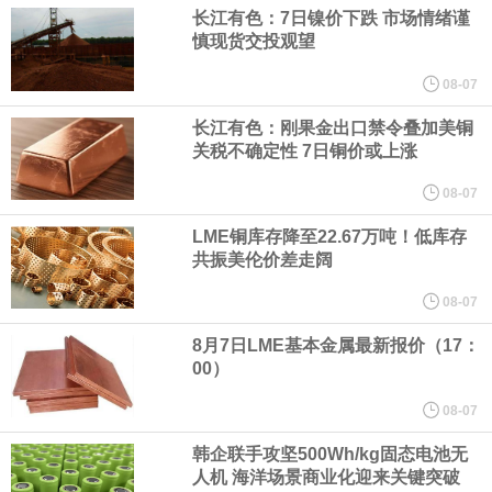
（含境内发明专利20项）。
长江有色：7日镍价下跌 市场情绪谨
慎现货交投观望
纽约期银日内涨4%，现报64.08美元/盎司。
08-07
宇树科技董事长、总经理兼首席技术官王兴兴在网上路演时表示，
长江有色：刚果金出口禁令叠加美铜
关税不确定性 7日铜价或上涨
经过多年研发创新和技术积累，公司逐步形成了包括一体化关节集
08-07
LME铜库存降至22.67万吨！低库存
成技术、高紧凑度机器人身体集成技术、机器人激光雷达全自研核
共振美伦价差走阔
心技术等多项已商业化应用的核心技术并已应用于公司的高性能通
08-07
8月7日LME基本金属最新报价（17：
用人形机器人、四足机器人等产品。
00）
美国总统特朗普6日否认他对国防部长赫格塞思不满，称对赫格塞思
08-07
韩企联手攻坚500Wh/kg固态电池无
所做的工作“非常满意”。特朗普在社交媒体上发帖称，一些媒体有关
人机 海洋场景商业化迎来关键突破