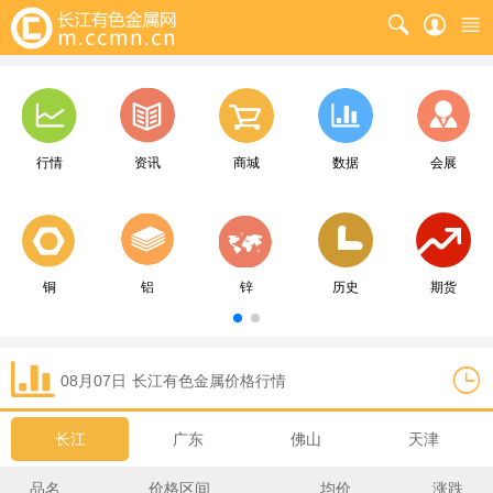
行情
资讯
商城
数据
会展
铜
铝
锌
历史
期货
08月07日
长江
有色金属价格行情
长江
广东
佛山
天津
品名
价格区间
均价
涨跌