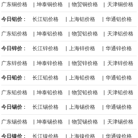
|
|
|
广东铜价格
坤泰铜价格
物贸铜价格
天津铜价格
面战舰项目之一。 根据CBO的初步估算，首舰造价约234亿美元，
|
|
今日铝价 :
长江铝价格
上海铝价格
华通铝价格
后续14艘平均每艘约180亿美元。
|
|
|
广东铝价格
坤泰铝价格
物贸铝价格
天津铝价格
黄金价格有望录得自今年1月以来最大单周涨幅。油价走弱为金价提
|
|
今日锌价 :
长江锌价格
上海锌价格
华通锌价格
供支撑，同时投资者正等待美国非农就业数据，以寻找美国利率前
|
|
|
广东锌价格
坤泰锌价格
物贸锌价格
天津锌价格
景的线索。StoneX高级分析师马特·辛普森表示，中东和平前景改善
|
|
今日铅价 :
长江铅价格
上海铅价格
华通铅价格
令市场通胀预期下降，推动黄金价格从此前持续数周、位于4000美
|
|
|
广东铅价格
坤泰铅价格
物贸铅价格
天津铅价格
元上方的盘整区间中进一步上涨。
|
|
今日锡价 :
长江锡价格
上海锡价格
华通锡价格
海力士：龙仁工厂将生产高带宽内存（HBM）及其他下一代动态随
|
|
|
广东锡价格
坤泰锡价格
物贸锡价格
天津锡价格
机存取存储器（DRAM）。
|
|
今日镍价 :
长江镍价格
上海镍价格
华通镍价格