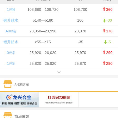
1#铜
108,680—108,720
108,700
360
铜升贴水
b140—b180
160
-30
A00铝
23,950—23,990
23,970
170
铝升贴水
c55—c15
-35
-5
0#锌
25,920—26,020
25,970
290
1#锌
25,820—25,920
25,870
290
1#铅
15,700—15,800
15,750
50
品牌商家
1#锡
434,000—436,000
435,000
-750
1#镍
129,550—130,750
130,150
-1,650
1#白银
15,100—15,110
15,105
-70
商城推荐
钯金
323—325
324
0