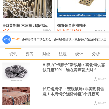
铸造铝合金锭(ZLD104)
24,300—24,500
24,400
200
压铸锌合金锭
26,500—26,700
26,600
250
硫酸镍
32,400—33,800
33,100
0
H62黄铜棒 六角棒 现货供应
锡青铜自润滑轴承
42
网上协商价格
氯化镍
38,300—40,300
39,300
0
¥
锦升发
芜湖合金
实时
20:42
必和必拓港口联合工会：必和必拓西澳大利亚铁矿石业务的工人已
通知，将于8月9日实施24小时停工。
资讯
要闻
财经
法规
统计
分析
8月7日，宇树科技董事长王兴兴网上路演时表示，报告期内，公司
AI算力"卡脖子"新战场：磷化铟供需
缺口超70%，谁在闷声发大财？
研发费用金额分别为4,995.18万元、7,001.70万元、14,496.56万
08-07
元，最近3年复合增长率达70.36%，呈快速增长趋势，并形成多项
长江铜周评 ：宏观破局+非美现货告
急！本周铜价强势冲至3个月新高
核心技术和知识产权。截至2026年1月31日，公司拥有262项专利权
08-07