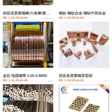
2202#硅
14,100—14,300
14,200
0
金属硅3303#-2202#
10,400—14,200
12,300
0
供应优质黄铜棒/六角棒/黄铜方板
铜钛 铜钛合金 铜钛中间合金
网上协商价格
网上协商价格
十堰同创
金属硅553#-331#
9,400—10,800
10,100
100
漆包线
111,970—115,970
113,970
360
磷铜合金
110,800—117,600
114,200
400
无氧铜丝(硬)
109,710—110,010
109,860
360
R410A专用紫铜管
113,700—113,700
113,700
360
铸造铝合金锭(A356.2)
24,300—24,700
24,500
200
金拉 电缆铜带 0.05-0.8MM
供应各类紫铜异型材
网上协商价格
网上协商价格
金拉
骏达
铸造铝合金锭(A380）
26,300—26,500
26,400
100
铝合金ADC12
24,200—24,400
24,300
100
铸造铝合金锭(ZL102)
24,300—24,500
24,400
200