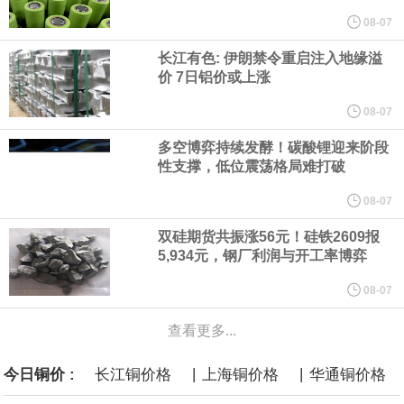
他与赫格塞思就弹药短缺问题发生冲突的报道是“完全没有根据的谣
08-07
长江有色: 伊朗禁令重启注入地缘溢
言”，他对赫格塞思所做的工作“非常满意”。
价 7日铝价或上涨
纽约期银突破64美元/盎司，日内涨3.91%。
08-07
多空博弈持续发酵！碳酸锂迎来阶段
据报道，威刚近日在法说会上表示，在需求增加、价格走高及货源
性支撑，低位震荡格局难打破
稳定的三大有利因素带动下，预期第3季度营运将优于第2季度，并
08-07
双硅期货共振涨56元！硅铁2609报
进一步扩大全年营运成果。
5,934元，钢厂利润与开工率博弈
美国国会预算办公室（CBO）于当地时间5日发布报告称，美国海军
08-07
查看更多...
计划建造的15艘核动力“特朗普级”（Trump-class）战列舰，从研发
|
|
今日铜价 :
长江铜价格
上海铜价格
华通铜价格
到采购的总费用可能高达2750亿美元，为美国有史以来最昂贵的水