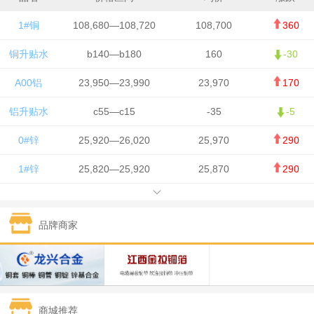
1#铜
108,680—108,720
108,700
360
铜升贴水
b140—b180
160
-30
A00铝
23,950—23,990
23,970
170
铝升贴水
c55—c15
-35
-5
0#锌
25,920—26,020
25,970
290
1#锌
25,820—25,920
25,870
290
1#铅
15,700—15,800
15,750
50
品牌商家
1#锡
434,000—436,000
435,000
-750
1#镍
129,550—130,750
130,150
-1,650
1#白银
15,100—15,110
15,105
-70
商城推荐
钯金
323—325
324
0