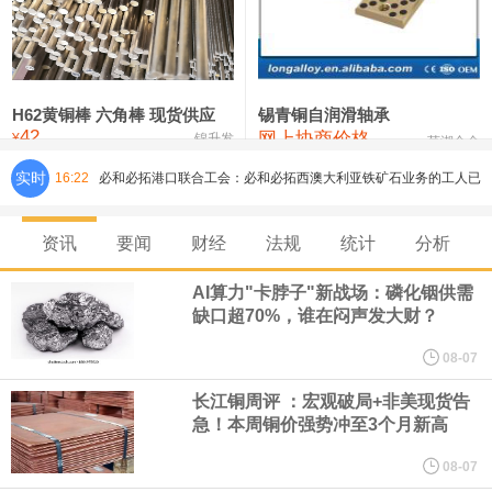
铸造铝合金锭(ZLD104)
24,300—24,500
24,400
200
压铸锌合金锭
26,500—26,700
26,600
250
硫酸镍
32,400—33,800
33,100
0
H62黄铜棒 六角棒 现货供应
锡青铜自润滑轴承
42
网上协商价格
氯化镍
38,300—40,300
39,300
0
¥
锦升发
芜湖合金
实时
16:22
必和必拓港口联合工会：必和必拓西澳大利亚铁矿石业务的工人已
通知，将于8月9日实施24小时停工。
资讯
要闻
财经
法规
统计
分析
8月7日，宇树科技董事长王兴兴网上路演时表示，报告期内，公司
AI算力"卡脖子"新战场：磷化铟供需
缺口超70%，谁在闷声发大财？
研发费用金额分别为4,995.18万元、7,001.70万元、14,496.56万
08-07
元，最近3年复合增长率达70.36%，呈快速增长趋势，并形成多项
长江铜周评 ：宏观破局+非美现货告
急！本周铜价强势冲至3个月新高
核心技术和知识产权。截至2026年1月31日，公司拥有262项专利权
08-07