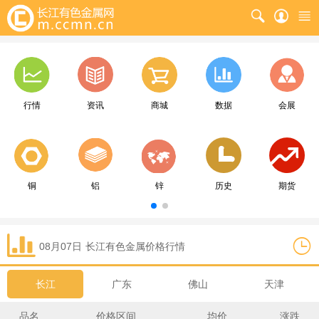
行情
资讯
商城
数据
会展
铜
铝
锌
历史
期货
08月07日
长江
有色金属价格行情
长江
广东
佛山
天津
品名
价格区间
均价
涨跌