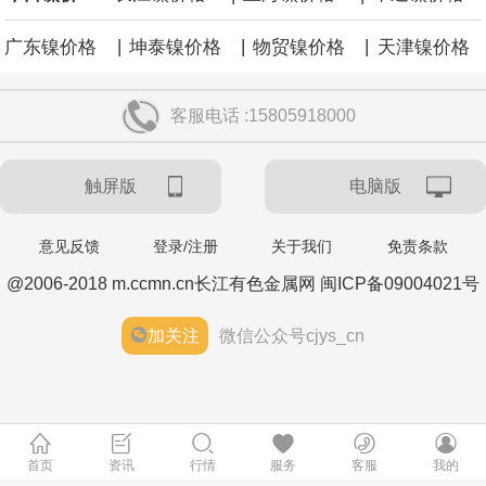
|
|
|
广东镍价格
坤泰镍价格
物贸镍价格
天津镍价格
客服电话 :15805918000
触屏版
电脑版
意见反馈
登录/注册
关于我们
免责条款
@2006-2018 m.ccmn.cn长江有色金属网 闽ICP备09004021号
加关注
微信公众号cjys_cn
首页
资讯
行情
服务
客服
我的