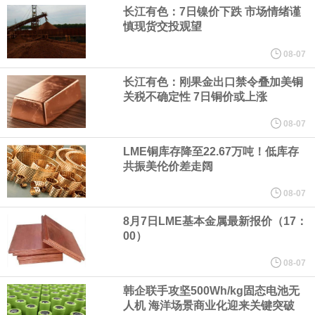
（含境内发明专利20项）。
长江有色：7日镍价下跌 市场情绪谨
慎现货交投观望
纽约期银日内涨4%，现报64.08美元/盎司。
08-07
宇树科技董事长、总经理兼首席技术官王兴兴在网上路演时表示，
长江有色：刚果金出口禁令叠加美铜
关税不确定性 7日铜价或上涨
经过多年研发创新和技术积累，公司逐步形成了包括一体化关节集
08-07
LME铜库存降至22.67万吨！低库存
成技术、高紧凑度机器人身体集成技术、机器人激光雷达全自研核
共振美伦价差走阔
心技术等多项已商业化应用的核心技术并已应用于公司的高性能通
08-07
8月7日LME基本金属最新报价（17：
用人形机器人、四足机器人等产品。
00）
美国总统特朗普6日否认他对国防部长赫格塞思不满，称对赫格塞思
08-07
韩企联手攻坚500Wh/kg固态电池无
所做的工作“非常满意”。特朗普在社交媒体上发帖称，一些媒体有关
人机 海洋场景商业化迎来关键突破