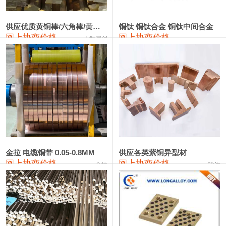
2202#硅
14,100—14,300
14,200
0
金属硅3303#-2202#
10,400—14,200
12,300
0
供应优质黄铜棒/六角棒/黄铜方板
铜钛 铜钛合金 铜钛中间合金
网上协商价格
网上协商价格
十堰同创
金属硅553#-331#
9,400—10,800
10,100
100
漆包线
111,970—115,970
113,970
360
磷铜合金
110,800—117,600
114,200
400
无氧铜丝(硬)
109,710—110,010
109,860
360
R410A专用紫铜管
113,700—113,700
113,700
360
铸造铝合金锭(A356.2)
24,300—24,700
24,500
200
金拉 电缆铜带 0.05-0.8MM
供应各类紫铜异型材
网上协商价格
网上协商价格
金拉
骏达
铸造铝合金锭(A380）
26,300—26,500
26,400
100
铝合金ADC12
24,200—24,400
24,300
100
铸造铝合金锭(ZL102)
24,300—24,500
24,400
200