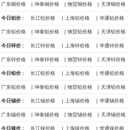
|
|
|
广东铜价格
坤泰铜价格
物贸铜价格
天津铜价格
面战舰项目之一。 根据CBO的初步估算，首舰造价约234亿美元，
|
|
今日铝价 :
长江铝价格
上海铝价格
华通铝价格
后续14艘平均每艘约180亿美元。
|
|
|
广东铝价格
坤泰铝价格
物贸铝价格
天津铝价格
黄金价格有望录得自今年1月以来最大单周涨幅。油价走弱为金价提
|
|
今日锌价 :
长江锌价格
上海锌价格
华通锌价格
供支撑，同时投资者正等待美国非农就业数据，以寻找美国利率前
|
|
|
广东锌价格
坤泰锌价格
物贸锌价格
天津锌价格
景的线索。StoneX高级分析师马特·辛普森表示，中东和平前景改善
|
|
今日铅价 :
长江铅价格
上海铅价格
华通铅价格
令市场通胀预期下降，推动黄金价格从此前持续数周、位于4000美
|
|
|
广东铅价格
坤泰铅价格
物贸铅价格
天津铅价格
元上方的盘整区间中进一步上涨。
|
|
今日锡价 :
长江锡价格
上海锡价格
华通锡价格
海力士：龙仁工厂将生产高带宽内存（HBM）及其他下一代动态随
|
|
|
广东锡价格
坤泰锡价格
物贸锡价格
天津锡价格
机存取存储器（DRAM）。
|
|
今日镍价 :
长江镍价格
上海镍价格
华通镍价格