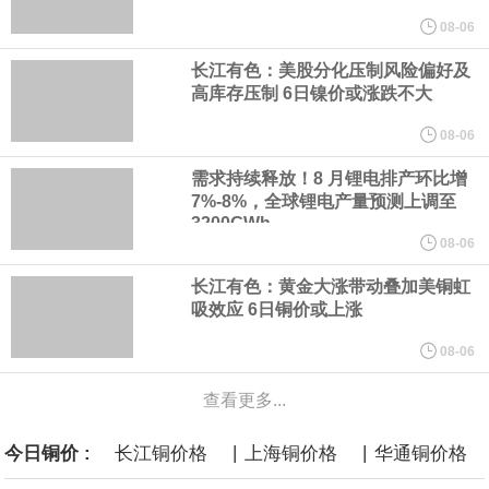
山东黄金公告称，截至 2026 年 7 月 31 日，公司注册股本总额为
08-06
46.10 亿元，较上月无变动。其中，H 股法定/注册股本为 9.95 亿
长江有色：美股分化压制风险偏好及
高库存压制 6日镍价或涨跌不大
元，已发行股份总数为 995,486,178 股；A股法定/注册股本为
08-06
36.14 亿元，已发行股份总数为 3,614,443,347 股，本月均无增
需求持续释放！8 月锂电排产环比增
7%-8%，全球锂电产量预测上调至
3200GWh
减。H 股已符合适用的公众持股量要求。
08-06
本田：熊本摩托车工厂已于周三恢复部分生产运营。
长江有色：黄金大涨带动叠加美铜虹
吸效应 6日铜价或上涨
8月5日，华为WATCH GT 7系列正式发布，搭载高硅叠片异形电
08-06
池，配备64GB内存，首发室内滑雪、腕上转弯检测、G-Force滑雪
查看更多...
数据等功能，并支持AI运动解读，售价1588元起。
|
|
今日铜价 :
长江铜价格
上海铜价格
华通铜价格