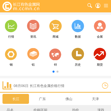
行情
资讯
商城
数据
会展
铜
铝
锌
历史
期货
08月06日
长江
有色金属价格行情
长江
广东
佛山
天津
品名
价格区间
均价
涨跌