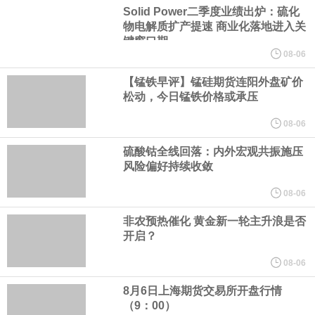
会诚挚邀请整车企业、自动驾驶解决方案商、芯片与传感器企业、
Solid Power二季度业绩出炉：硫化
物电解质扩产提速 商业化落地进入关
软件与通信企业、测试认证机构、高校及科研院所等产业链相关单
键窗口期
08-06
位加入，共商发展大计，共建协同机制，共享产业成果。
【锰铁早评】锰硅期货连阳外盘矿价
松动，今日锰铁价格或承压
8月5日，长鑫科技大宗交易成交124万股，成交额6733.2万元，占
08-06
当日总成交额的0.21%，成交价54.3元，较市场收盘价54.3元持
硫酸钴全线回落：内外宏观共振施压
风险偏好持续收敛
平。
08-06
欧洲央行表示，各银行在该行的隔夜存款规模达 2 万亿欧元。
非农预热催化 黄金新一轮主升浪是否
开启？
俄财政部自 8 月 7 日起将加大黄金及外汇购入规模。
08-06
欧元区6月PPI月率 -0.3%，预期-0.3%，前值0.20%。
8月6日上海期货交易所开盘行情
（9：00）