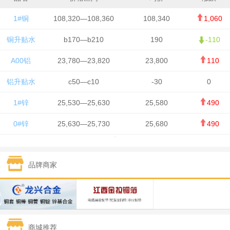
1#铜
108,320—108,360
108,340
1,060
铜升贴水
b170—b210
190
-110
A00铝
23,780—23,820
23,800
110
铝升贴水
c50—c10
-30
0
1#锌
25,530—25,630
25,580
490
0#锌
25,630—25,730
25,680
490
1#铅
15,650—15,750
15,700
-50
品牌商家
1#锡
434,750—436,750
435,750
7,000
1#镍
131,200—132,400
131,800
850
1#白银
15,170—15,180
15,175
615
商城推荐
钯金
323—325
324
5