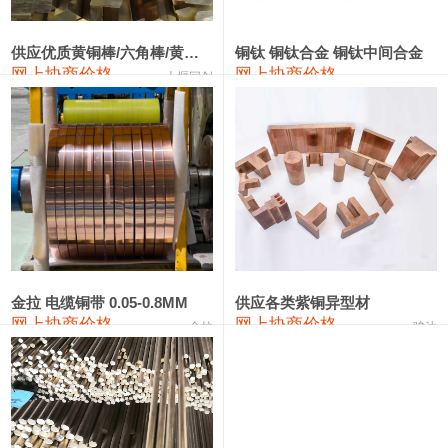
441#硅
9,500—9,700
9,600
0
金属硅553#-331#
9,300—10,700
10,000
0
供应优质黄铜棒/六角棒/黄铜方板
铜钛 铜钛合金 铜钛中间合金
网上协商价格
网上协商价格
十堰同创
金属硅3303#-2202#
10,400—14,200
12,300
0
漆包线
111,610—115,610
113,610
1,060
磷铜合金
110,400—117,200
113,800
1,050
无氧铜丝(硬)
109,350—109,650
109,500
1,060
R410A专用紫铜管
113,340—113,340
113,340
1,060
铸造铝合金锭(A356.2)
24,100—24,500
24,300
100
金拉 电缆铜带 0.05-0.8MM
供应各类紫铜异型材
网上协商价格
网上协商价格
金拉
骏达
铸造铝合金锭(A380）
26,200—26,400
26,300
100
铝合金ADC12
24,100—24,300
24,200
100
铸造铝合金锭(ZL102)
24,100—24,300
24,200
100