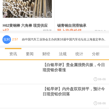
铸造铝合金锭(ZLD104)
24,100—24,300
24,200
100
压铸锌合金锭
26,250—26,450
26,350
500
硫酸镍
32,400—33,800
33,100
0
H62黄铜棒 六角棒 现货供应
锡青铜自润滑轴承
42
网上协商价格
氯化镍
38,300—40,300
39,300
0
¥
锦升发
芜湖合金
由中国汽车工业协会主办的第16届中国汽车论坛在上海嘉定举办。
实时
2:57
论坛期间，中国汽车工业协会正式宣布启动成立"自动驾驶汽车产业
资讯
要闻
财经
法规
统计
分析
发展联席会"，并举行成立启动仪式。启动仪式上，中国汽车工业协
【白银早评】贵金属强势共振，今日
现货银价看涨
会表示，联席会将坚持"以安全为底线，以创新为动力，以协同促发
08-06
展"，与行业各方携手，共同推动我国自动驾驶产业安全、有序、规
【铅早评】内外盘双双持平，预计今
日现货铅价回落
模化发展，为建设汽车强国、培育新质生产力贡献产业力量。联席
08-06