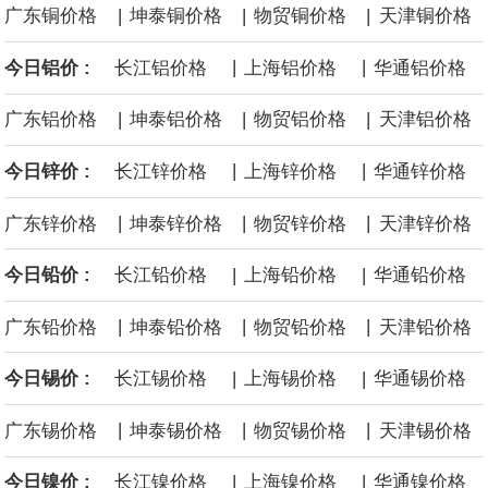
英国7月服务业PMI终值 52.1，预期51.8，前值51.8。
|
|
|
广东铜价格
坤泰铜价格
物贸铜价格
天津铜价格
福田汽车公告，2026年7月汽车产品产量47934辆，去年同期40313
|
|
今日铝价 :
长江铝价格
上海铝价格
华通铝价格
|
|
|
辆；销量51784辆，去年同期45974辆。其中，新能源汽车产量
广东铝价格
坤泰铝价格
物贸铝价格
天津铝价格
|
|
今日锌价 :
长江锌价格
上海锌价格
华通锌价格
10771辆，去年同期8294辆；销量11288辆，去年同期7794辆。本
|
|
|
广东锌价格
坤泰锌价格
物贸锌价格
天津锌价格
年累计汽车产品产量40.74万辆，去年同期38万辆，累计同比增
|
|
今日铅价 :
长江铅价格
上海铅价格
华通铅价格
7.22%；累计销量41.22万辆，去年同期37.34万辆，累计同比增
|
|
|
广东铅价格
坤泰铅价格
物贸铅价格
天津铅价格
10.38%。发动机产品（含福康）本月销量29304台，去年同期
|
|
今日锡价 :
长江锡价格
上海锡价格
华通锡价格
19422台；本年累计销量18.71万台，去年同期15.33万台，累计同
|
|
|
广东锡价格
坤泰锡价格
物贸锡价格
天津锡价格
比增22.08%。
|
|
今日镍价 :
长江镍价格
上海镍价格
华通镍价格