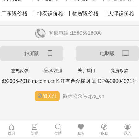
|
|
|
广东镍价格
坤泰镍价格
物贸镍价格
天津镍价格
客服电话 :15805918000
触屏版
电脑版
意见反馈
登录/注册
关于我们
免责条款
@2006-2018 m.ccmn.cn长江有色金属网 闽ICP备09004021号
加关注
微信公众号cjys_cn
首页
资讯
行情
服务
客服
我的