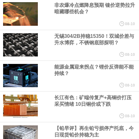
人民币资产，资金净流入支持人民币中枢走强；三是美元对人民币
非农爆冷点燃降息预期 镍价逆势拉升
暗藏哪些机会？
中间价相机调整。
08-10
《天津市智能机器人产业创新发展行动方案（2026—2028年）印发
无锡304/2B持稳15350！双城价差与
升水博弈，不锈钢底部探明？
2028年全市智能机器人产业核心产值突破200亿元
08-10
能源金属迎来拐点？锂价反弹能不能
国家发展改革委、国家能源局印发《煤炭工业发展“十五五”规划》。
持续？
其中指出，统筹资源开发条件、市场需求、运输通道、环境约束等
08-10
长江有色：矿端传复产+高铜价打压
因素，有序推进煤炭资源开发。西部资源富集地区强化开发整体规
采买情绪 10日铜价或下跌
划，完善上下游开发利用体系，提升跨区域协同保障能力。持续推
08-10
【铅早评】再生铅亏损停产托底，今
进山西、蒙西、蒙东、陕北、新疆煤炭供应保障基地建设，高标准
日现货铅价持稳为主