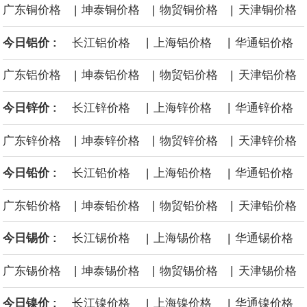
|
|
|
广东铜价格
坤泰铜价格
物贸铜价格
天津铜价格
源枯竭煤矿退出，妥善做好遗留问题处置和职工安置。西南、东北
|
|
今日铝价 :
长江铝价格
上海铝价格
华通铝价格
等地区因地制宜设置政策标准，合理引导资源条件差、安全保障程
|
|
|
广东铝价格
坤泰铝价格
物贸铝价格
天津铝价格
度低的中小煤矿退出，运用政策引导、市场手段等加快推动长期停
|
|
今日锌价 :
长江锌价格
上海锌价格
华通锌价格
产停建煤矿应退尽退。
|
|
|
广东锌价格
坤泰锌价格
物贸锌价格
天津锌价格
伦敦金属交易所(LME)：镍库存持平。
|
|
今日铅价 :
长江铅价格
上海铅价格
华通铅价格
伦敦金属交易所(LME)：锡库存减少100吨。
|
|
|
广东铅价格
坤泰铅价格
物贸铅价格
天津铅价格
伦敦金属交易所(LME)：铝库存减少1500吨。
|
|
今日锡价 :
长江锡价格
上海锡价格
华通锡价格
伦敦金属交易所(LME)：铜库存减少4675吨。
|
|
|
广东锡价格
坤泰锡价格
物贸锡价格
天津锡价格
8月10日消息，在岸人民币兑美元收盘报6.7442，较上一交易日上
|
|
今日镍价 :
长江镍价格
上海镍价格
华通镍价格