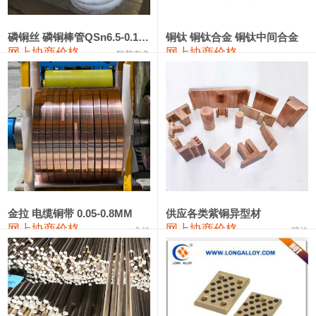
553#硅
9,300—9,500
9,400
0
金属硅553#-331#
9,400—10,800
10,100
0
磷铜丝 磷铜棒管QSn6.5-0.1 7-0.2 8-0.3
铜钛 铜钛合金 铜钛中间合金
网上协商价格
网上协商价格
联荣有色
金属硅3303#-2202#
10,400—14,200
12,300
0
漆包线
111,360—115,360
113,360
-610
磷铜合金
110,200—117,000
113,600
-600
无氧铜丝(硬)
109,100—109,400
109,250
-610
R410A专用紫铜管
113,090—113,090
113,090
-610
铸造铝合金锭(A380）
26,300—26,500
26,400
0
金拉 电缆铜带 0.05-0.8MM
供应各类紫铜异型材
网上协商价格
网上协商价格
金拉
骏达
铸造铝合金锭(A356.2)
24,300—24,700
24,500
0
铝合金ADC12
24,200—24,400
24,300
0
铸造铝合金锭(ZLD104)
24,300—24,500
24,400
0