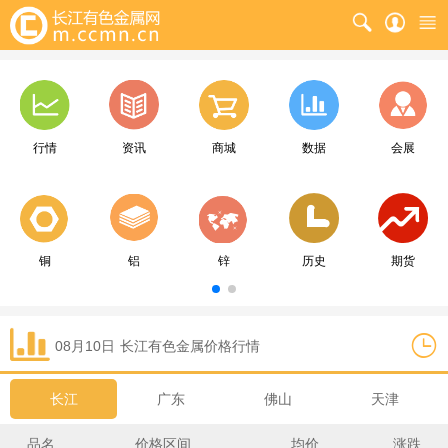
行情
资讯
商城
数据
会展
铜
铝
锌
历史
期货
08月10日
长江
有色金属价格行情
长江
广东
佛山
天津
品名
价格区间
均价
涨跌