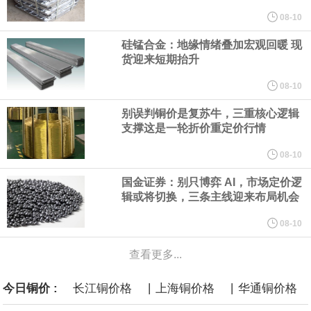
规划建设一批大型现代化煤矿，提升规模化集约化开发水平，2030
08-10
硅锰合金：地缘情绪叠加宏观回暖 现
年，五大煤炭供应保障基地产量占全国比重超80%。东中部地区统
货迎来短期抬升
筹本地区用能需求，合理控制开发节奏，根据资源条件加强评估论
08-10
别误判铜价是复苏牛，三重核心逻辑
证，适度建设接续煤矿。
支撑这是一轮折价重定价行情
国家发展改革委、国家能源局印发《煤炭工业发展“十五五”规划》。
08-10
国金证券：别只博弈 AI，市场定价逻
其中提到，提高资源开发准入标准。坚持先立后破，统筹煤矿关闭
辑或将切换，三条主线迎来布局机会
退出与区域供应保障，按照市场化法治化原则，推动落后产能煤矿
08-10
查看更多...
有序退出。西部地区优化生产结构，加快淘汰技术装备差、与生态
|
|
今日铜价 :
长江铜价格
上海铜价格
华通铜价格
敏感区重叠煤矿。东中部地区稳妥推进灾害严重不能有效治理、资