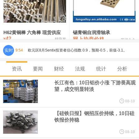
铸造铝合金锭(ZL102)
24,300—24,500
24,400
0
压铸锌合金锭
26,100—26,300
26,200
-400
硫酸镍
32,400—33,800
33,100
0
H62黄铜棒 六角棒 现货供应
锡青铜自润滑轴承
42
网上协商价格
氯化镍
38,300—40,300
39,300
0
¥
锦升发
芜湖合金
实时
9:54
欧元区8月Sentix投资者信心指数 0.9，预期-0.5，前值-3.1。
8月10日，人民币对美元即期汇率盘中最高升至6.7439，创下2023
资讯
要闻
财经
法规
统计
分析
年2月6日以来的3年多新高。工银亚洲在展望下半年人民币走势时认
长江有色：10日铝价小涨 下游畏高观
望，成交明显转淡
为，人民币汇率大概率延续波动、缓步走升态势，主要影响因素包
08-10
括：一是下半年预计出口延续韧性增长，关注地缘风险及关税政策
【硅铁日报】钢招压价持续，10日硅
铁报价持稳
对出口产品和地区结构、量价关系分化等影响；二是国际资金增配
08-10