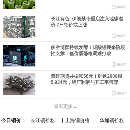
他与赫格塞思就弹药短缺问题发生冲突的报道是“完全没有根据的谣
08-07
言”，他对赫格塞思所做的工作“非常满意”。
长江有色: 伊朗禁令重启注入地缘溢
价 7日铝价或上涨
纽约期银突破64美元/盎司，日内涨3.91%。
08-07
据报道，威刚近日在法说会上表示，在需求增加、价格走高及货源
多空博弈持续发酵！碳酸锂迎来阶段
性支撑，低位震荡格局难打破
稳定的三大有利因素带动下，预期第3季度营运将优于第2季度，并
08-07
进一步扩大全年营运成果。
双硅期货共振涨56元！硅铁2609报
5,934元，钢厂利润与开工率博弈
美国国会预算办公室（CBO）于当地时间5日发布报告称，美国海军
08-07
计划建造的15艘核动力“特朗普级”（Trump-class）战列舰，从研发
查看更多...
到采购的总费用可能高达2750亿美元，为美国有史以来最昂贵的水
|
|
今日铜价 :
长江铜价格
上海铜价格
华通铜价格