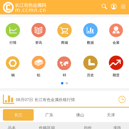
行情
资讯
商城
数据
会展
铜
铝
锌
历史
期货
08月07日
长江
有色金属价格行情
长江
广东
佛山
天津
品名
价格区间
均价
涨跌