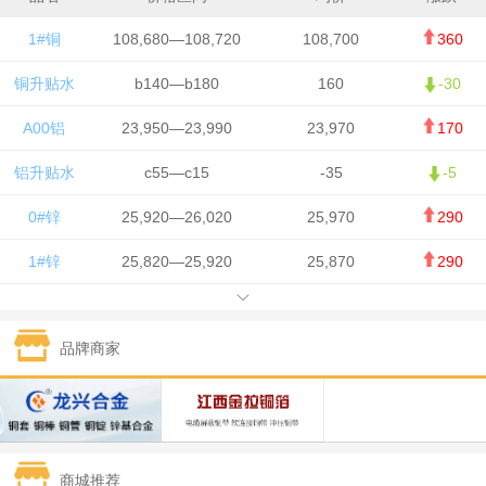
1#铜
108,680—108,720
108,700
360
铜升贴水
b140—b180
160
-30
A00铝
23,950—23,990
23,970
170
铝升贴水
c55—c15
-35
-5
0#锌
25,920—26,020
25,970
290
1#锌
25,820—25,920
25,870
290
1#铅
15,700—15,800
15,750
50
品牌商家
1#锡
434,000—436,000
435,000
-750
1#镍
129,550—130,750
130,150
-1,650
1#白银
15,100—15,110
15,105
-70
商城推荐
钯金
323—325
324
0