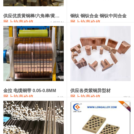
2202#硅
14,100—14,300
14,200
0
金属硅3303#-2202#
10,400—14,200
12,300
0
供应优质黄铜棒/六角棒/黄铜方板
铜钛 铜钛合金 铜钛中间合金
网上协商价格
网上协商价格
十堰同创
金属硅553#-331#
9,400—10,800
10,100
100
漆包线
111,970—115,970
113,970
360
磷铜合金
110,800—117,600
114,200
400
无氧铜丝(硬)
109,710—110,010
109,860
360
R410A专用紫铜管
113,700—113,700
113,700
360
铸造铝合金锭(A356.2)
24,300—24,700
24,500
200
金拉 电缆铜带 0.05-0.8MM
供应各类紫铜异型材
网上协商价格
网上协商价格
金拉
骏达
铸造铝合金锭(A380）
26,300—26,500
26,400
100
铝合金ADC12
24,200—24,400
24,300
100
铸造铝合金锭(ZL102)
24,300—24,500
24,400
200