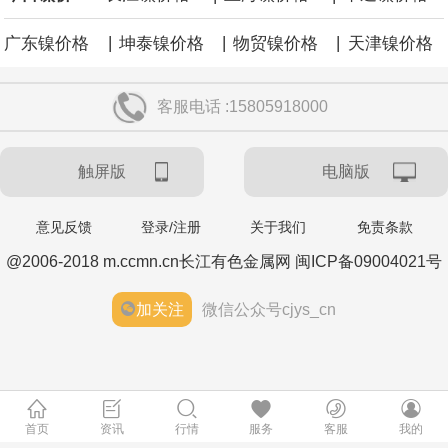
|
|
|
广东镍价格
坤泰镍价格
物贸镍价格
天津镍价格
客服电话 :15805918000
触屏版
电脑版
意见反馈
登录/注册
关于我们
免责条款
@2006-2018 m.ccmn.cn长江有色金属网 闽ICP备09004021号
加关注
微信公众号cjys_cn
首页
资讯
行情
服务
客服
我的