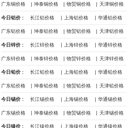
面战舰项目之一。 根据CBO的初步估算，首舰造价约234亿美元，
|
|
|
广东铜价格
坤泰铜价格
物贸铜价格
天津铜价格
|
|
今日铝价 :
长江铝价格
上海铝价格
华通铝价格
后续14艘平均每艘约180亿美元。
|
|
|
广东铝价格
坤泰铝价格
物贸铝价格
天津铝价格
黄金价格有望录得自今年1月以来最大单周涨幅。油价走弱为金价提
|
|
今日锌价 :
长江锌价格
上海锌价格
华通锌价格
供支撑，同时投资者正等待美国非农就业数据，以寻找美国利率前
|
|
|
广东锌价格
坤泰锌价格
物贸锌价格
天津锌价格
景的线索。StoneX高级分析师马特·辛普森表示，中东和平前景改善
|
|
今日铅价 :
长江铅价格
上海铅价格
华通铅价格
令市场通胀预期下降，推动黄金价格从此前持续数周、位于4000美
|
|
|
广东铅价格
坤泰铅价格
物贸铅价格
天津铅价格
元上方的盘整区间中进一步上涨。
|
|
今日锡价 :
长江锡价格
上海锡价格
华通锡价格
海力士：龙仁工厂将生产高带宽内存（HBM）及其他下一代动态随
|
|
|
广东锡价格
坤泰锡价格
物贸锡价格
天津锡价格
机存取存储器（DRAM）。
|
|
今日镍价 :
长江镍价格
上海镍价格
华通镍价格