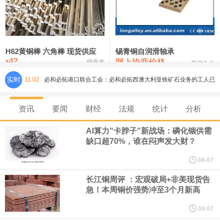
铸造铝合金锭(ZLD104)
24,300—24,500
24,400
200
压铸锌合金锭
26,500—26,700
26,600
250
硫酸镍
32,400—33,800
33,100
0
H62黄铜棒 六角棒 现货供应
锡青铜自润滑轴承
42
网上协商价格
氯化镍
38,300—40,300
39,300
0
¥
锦升发
芜湖合金
必和必拓港口联合工会：必和必拓西澳大利亚铁矿石业务的工人已
实时
11:02
通知，将于8月9日实施24小时停工。
资讯
要闻
财经
法规
统计
分析
8月7日，宇树科技董事长王兴兴网上路演时表示，报告期内，公司
AI算力"卡脖子"新战场：磷化铟供需
缺口超70%，谁在闷声发大财？
研发费用金额分别为4,995.18万元、7,001.70万元、14,496.56万
08-07
元，最近3年复合增长率达70.36%，呈快速增长趋势，并形成多项
长江铜周评 ：宏观破局+非美现货告
急！本周铜价强势冲至3个月新高
核心技术和知识产权。截至2026年1月31日，公司拥有262项专利权
08-07