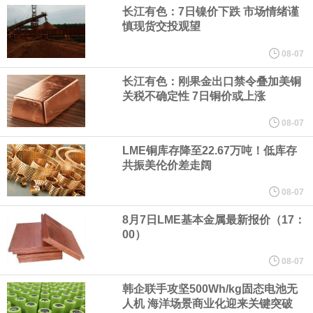
（含境内发明专利20项）。
长江有色：7日镍价下跌 市场情绪谨
慎现货交投观望
纽约期银日内涨4%，现报64.08美元/盎司。
08-07
宇树科技董事长、总经理兼首席技术官王兴兴在网上路演时表示，
长江有色：刚果金出口禁令叠加美铜
关税不确定性 7日铜价或上涨
经过多年研发创新和技术积累，公司逐步形成了包括一体化关节集
08-07
成技术、高紧凑度机器人身体集成技术、机器人激光雷达全自研核
LME铜库存降至22.67万吨！低库存
共振美伦价差走阔
心技术等多项已商业化应用的核心技术并已应用于公司的高性能通
08-07
用人形机器人、四足机器人等产品。
8月7日LME基本金属最新报价（17：
00）
美国总统特朗普6日否认他对国防部长赫格塞思不满，称对赫格塞思
08-07
所做的工作“非常满意”。特朗普在社交媒体上发帖称，一些媒体有关
韩企联手攻坚500Wh/kg固态电池无
人机 海洋场景商业化迎来关键突破