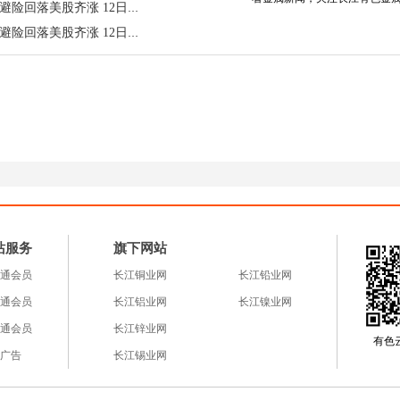
长江有色：美伊突传缓和佳音避险回落美股齐涨 12日锡价或上涨
PI同比4.9%（低于预期5.4%），市场解读为上游通胀粘
长江有色：美伊突传缓和佳音避险回落美股齐涨 12日锡价或上涨
降温，美元走弱，锌价上方压力减轻。
显示前5个月我国货物贸易进出口总值20.68万亿元，同
态势。“新三样”、高技术产品及数字贸易支撑出口韧性，产
造外贸竞争新优势。
矿紧、锭松、淡季弱消”格局。矿端方面
，1-3月全球锌矿
主要矿企因品位下滑及自然灾害产量同比降4%。进口锌精矿
站服务
旗下网站
吨，负值区间持续扩大；4月我国锌矿进口量44.77万吨（环比
通会员
长江铜业网
长江铅业网
锌矿产量148万吨（同比+5.8%），但冶炼厂对国产矿竞争激
通会员
长江铝业网
长江镍业网
不应求。
锭端方面
，上期所锌总库存15.58万吨（注册仓单10
通会员
长江锌业网
偏高水平，现货贴水小幅扩大；LME锌库存约11万吨，
有色云a
广告
长江锡业网
行业步入传统淡季，镀锌、压铸锌合金及氧化锌开工率分
7.1%。受锌价偏高及终端疲软影响，加工企业补库谨慎，部分