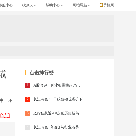
客服中心
收藏夹
帮助中心
网站导航
手机网
或
点击排行榜
1
A股收评：创业板暴跌超3%，
2
长江有色：5日碳酸锂现货价下
中
小
3
道指狂飙近900点创历史新高
色通
4
长江有色: 高铝价与行业淡季