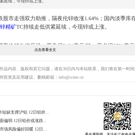
供紧延续，今现锌或上涨。
跌股市走强双力助推，隔夜伦锌收涨1.64%；国内淡季库
锌精矿
TC持续走低供紧延续，今现锌或上涨。
隔夜伦锌先抑后扬；开盘报3464美元/吨，高点报3534美
点击查看全文
526美元，涨57美元，涨幅1.64%；成交量14639手增减少2
4214手。晚间
沪锌
走势弱于外盘，尾盘最终阴线结束夜
作品内容、版权和其它问题，请在30日内与本站联系，我们将在第一时间
价报24265元/吨，跌45元，跌幅0.19%。
资及应用建议。删稿邮箱：info@ccmn.cn
cn）今日现货
锌价
行情预估：
高，道指涨1.86%，标普500涨1.75%，纳指涨2.5%，创
长江有色: 宏观情绪缓和及海外短缺支撑沪铝 12日铝价或上涨
心驱动是特朗普在空袭前数小时叫停对伊朗打击，并称
长江有色：供需错配加剧基本面偏弱 12日铅价或涨跌不大
复霍尔木兹海峡航运，地缘缓和预期骤然升温。芯片股
长江有色：美指下跌美股反弹市场风险偏好回暖 12日镍价或小涨
.9%。
数据方面
，美国5月PPI同比涨6.5%（超预期，创20
看金属新闻，关注长江有色金