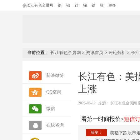
长江有色金属网
铜
铝
锌
锡
铅
镍
更多
当前位置：
长江有色金属网
>
资讯首页
>
评论分析
>
长江
长江有色：美指
新浪微博
上涨
QQ空间
2026-06-12
来源：
长江有色金属网 发布人
微信
看第一时间报价>
短信
在线咨询
摘要：
美指下跌股市走