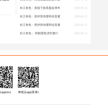
性但未
长江有色：美指下跌美股反弹市
2026-06-12
长江有色：美伊突传缓和佳音避
2026-06-12
长江有色：美伊突传缓和佳音避
2026-06-12
比增长
长江有色： 特朗普取消空袭计
2026-06-12
业升级
产量微
TC指
降
烈，国
.89
整体偏
pp(ios)
有色云app(安卓)
别降至
镀锌厂