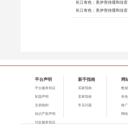
11月来新高），但核心P
全面扩散，加息预期有所
国内方面
，海关总署数据
15.3%，延续稳定增长
叠加制度型开放正持续塑
产业基本面呈现典型的“
增2.2%，但海外20家
平台声明
新手指南
网
数降至-70.75美元/干
平台服务协议
买家指南
数据
17.7%）。国内1-5月
私隐声明
卖家指南
有色
产TC同步回落，矿端供
交易细则
常见问题
推广
万吨），处于往年同期略
知识产权声明
网络
低。
需求端
，5月下旬起
付款服务协议
57.7%、51.7%和5