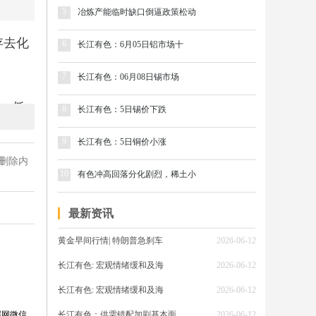
5
冶炼产能临时缺口倒逼政策松动
存去化
6
长江有色：6月05日铝市场十
7
长江有色：06月08日锡市场
元，低
8
长江有色：5日锡价下跌
609
9
长江有色：5日铜价小涨
盘交
删除内
10
有色冲高回落分化剧烈，稀土小
最新资讯
黄金早间行情| 特朗普急刹车
2026-06-12
4月8
长江有色: 宏观情绪缓和及海
2026-06-12
美伊可
长江有色: 宏观情绪缓和及海
2026-06-12
强势反
22年
属网微信
长江有色：供需错配加剧基本面
2026-06-12