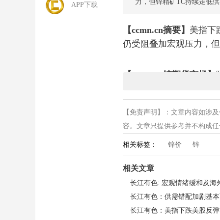
力，但锌精矿TC持续走低
APP下载
【ccmn.cn摘要】
美指下
仍受阻叠加宏观压力，但
【ccmn.cn锌期货市场】
点报3442美元，尾盘收于3
手，持仓量238333手增加
【免责声明】：文章内容如涉及
易；主力2607合约最新收盘
容。文章只提供参考并不构成任何投
相关标签：
锌价
锌
长江锌业网（pb.ccmn.
相关文章
宏观层面
，美股周四大幅收
日以来最大单日涨幅。核
能本周末签署和平协议恢
弹，费城半导体指数大涨7