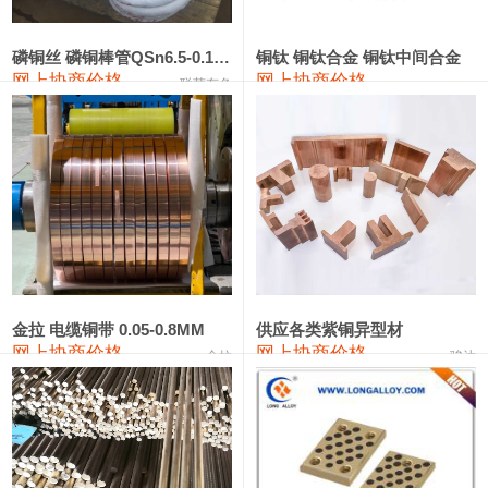
441#硅
9,500—9,700
9,600
0
金属硅553#-331#
9,300—10,700
10,000
0
磷铜丝 磷铜棒管QSn6.5-0.1 7-0.2 8-0.3
铜钛 铜钛合金 铜钛中间合金
网上协商价格
网上协商价格
联荣有色
金属硅3303#-2202#
10,400—14,200
12,300
0
漆包线
111,610—115,610
113,610
1,060
磷铜合金
110,400—117,200
113,800
1,050
无氧铜丝(硬)
109,350—109,650
109,500
1,060
R410A专用紫铜管
113,340—113,340
113,340
1,060
铸造铝合金锭(A356.2)
24,100—24,500
24,300
100
金拉 电缆铜带 0.05-0.8MM
供应各类紫铜异型材
网上协商价格
网上协商价格
金拉
骏达
铸造铝合金锭(A380）
26,200—26,400
26,300
100
铝合金ADC12
24,100—24,300
24,200
100
铸造铝合金锭(ZL102)
24,100—24,300
24,200
100