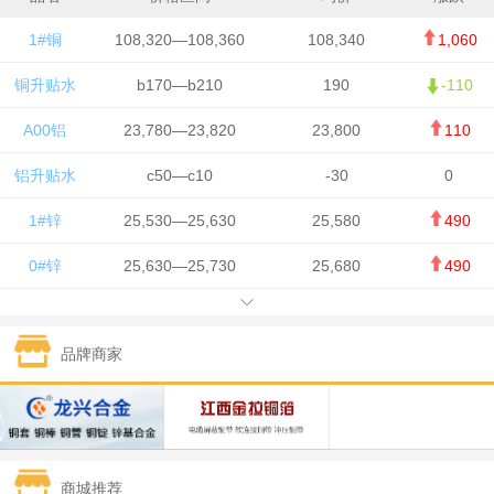
1#铜
108,320—108,360
108,340
1,060
铜升贴水
b170—b210
190
-110
A00铝
23,780—23,820
23,800
110
铝升贴水
c50—c10
-30
0
1#锌
25,530—25,630
25,580
490
0#锌
25,630—25,730
25,680
490
1#铅
15,650—15,750
15,700
-50
品牌商家
1#锡
434,750—436,750
435,750
7,000
1#镍
131,200—132,400
131,800
850
1#白银
15,170—15,180
15,175
615
商城推荐
钯金
323—325
324
5