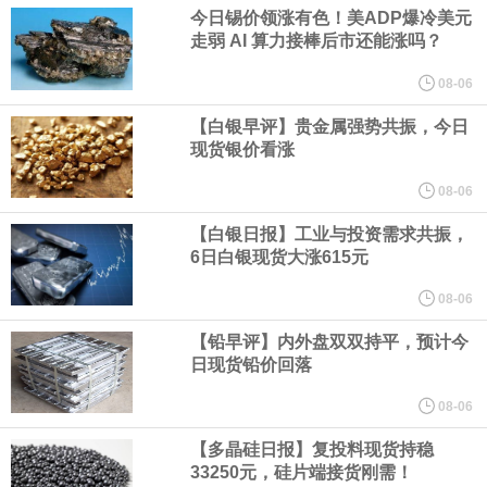
业务拓展至固定收益品类。
今日锡价领涨有色！美ADP爆冷美元
走弱 AI 算力接棒后市还能涨吗？
周四，亚洲科技股下跌，跟随隔夜交易中回调的美国同行，凸显了
08-06
全球科技股波动性的加剧。 日本市场中，软银股价收盘下跌4.4%，
【白银早评】贵金属强势共振，今日
现货银价看涨
芯片设备制造商东京电子股价下跌近6%，日本存储芯片制造商铠侠
08-06
【白银日报】工业与投资需求共振，
股价下跌超过10%。
6日白银现货大涨615元
WPP股价料创1992年以来最大单日涨幅，上涨25%至11个月高位。
08-06
【铅早评】内外盘双双持平，预计今
谷歌规划的印度数据中心枢纽建设工作正在如火如荼推进，项目所
日现货铅价回落
在地上方的山坡已经被开挖，露出赤红土层，并修出层层台地。但
08-06
【多晶硅日报】复投料现货持稳
环保人士的反对声浪持续高涨，给这家美国科技巨头总规模 150 亿
33250元，硅片端接货刚需！