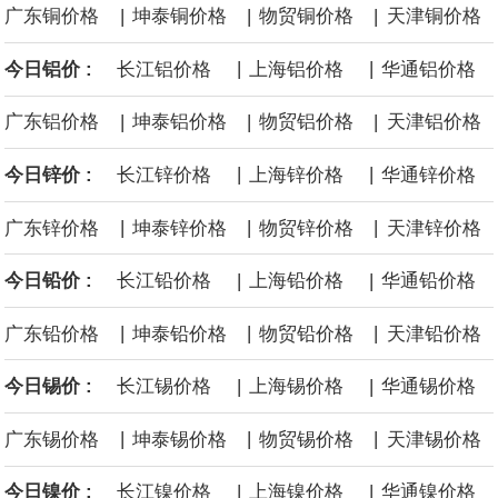
|
|
|
广东铜价格
坤泰铜价格
物贸铜价格
天津铜价格
沙特下调了对亚洲的主要原油价格，与此同时，各方正就一项旨在
|
|
今日铝价 :
长江铝价格
上海铝价格
华通铝价格
缓解霍尔木兹海峡航运压力的协议进行谈判。尽管胡塞武装的威胁
|
|
|
广东铝价格
坤泰铝价格
物贸铝价格
天津铝价格
危及了经由红海向东运输原油的替代路线，但沙特方面仍下调了价
|
|
今日锌价 :
长江锌价格
上海锌价格
华通锌价格
格。
|
|
|
广东锌价格
坤泰锌价格
物贸锌价格
天津锌价格
|
|
今日铅价 :
长江铅价格
上海铅价格
华通铅价格
|
|
|
广东铅价格
坤泰铅价格
物贸铅价格
天津铅价格
|
|
今日锡价 :
长江锡价格
上海锡价格
华通锡价格
|
|
|
广东锡价格
坤泰锡价格
物贸锡价格
天津锡价格
|
|
今日镍价 :
长江镍价格
上海镍价格
华通镍价格