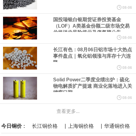
美元的项目制造重重阻碍
08-06
国投瑞银白银期货证券投资基金
欧股开盘涨跌不一，德国DAX指数跌0.29%，英国富时100指数涨
（LOF）A类基金份额二级市场交易
价格溢价风险提示及停复牌公告
0.08%，法国CAC40指数涨0.03%，欧洲斯托克50指数跌0.15%，
08-06
长江有色：08月06日铝市场十大热点
意大利富时MIB指数跌0.18%。
事件盘点｜氧化铝领涨与库存十六连
降
LME伦镍日内跌超3.00%，现报16574.100美元/吨。
08-06
Solid Power二季度业绩出炉：硫化
瑞士7月季调后失业率 3.1%，预期 3.1%，前值 3.1%。瑞士7月未
物电解质扩产提速 商业化落地进入关
键窗口期
季调失业率 3%，预期 3%，前值 2.9%。
08-06
查看更多...
商品期货收盘，黄金连续涨3.44%，焦炭连续涨2.72%，铁矿石连续
|
|
今日铜价 :
长江铜价格
上海铜价格
华通铜价格
涨2.64%，镍连续跌2.62%，白银连续涨2.61%。