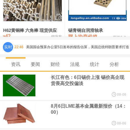
铸造铝合金锭(ZLD104)
24,100—24,300
24,200
100
压铸锌合金锭
26,250—26,450
26,350
500
硫酸镍
32,400—33,800
33,100
0
H62黄铜棒 六角棒 现货供应
锡青铜自润滑轴承
42
网上协商价格
氯化镍
38,300—40,300
39,300
0
¥
锦升发
芜湖合金
实时
22:46
美国国会预算办公室5日发布的报告估算，美国总统特朗普要求打造
的海军全新核动力“黄金舰队”可能需要在今后数十年间支出约2750
资讯
要闻
财经
法规
统计
分析
亿美元。其中，首艘“特朗普级”战列舰“无畏”号预估造价比原来至少
长江有色：6日锡价上涨 锡价高企现
货畏高交投偏淡
高50%。
08-06
芝加哥期权交易所全球市场公司（CBOE GLOBAL MARKETS
8月6日LME基本金属最新报价（14：
00）
INC）：CBOE 欧洲清算所将于 8 月 24 日起，将证券融资交易清算
08-06