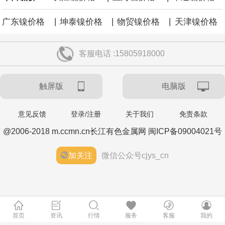
|
|
|
广东镍价格
坤泰镍价格
物贸镍价格
天津镍价格
客服电话 :15805918000
触屏版
电脑版
意见反馈
登录/注册
关于我们
免责条款
@2006-2018 m.ccmn.cn长江有色金属网 闽ICP备09004021号
加关注
微信公众号cjys_cn
首页
资讯
行情
服务
客服
我的