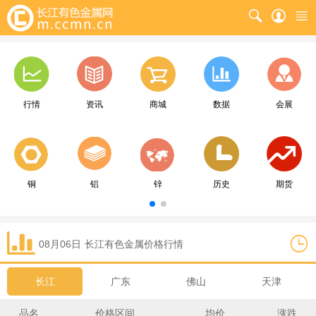
行情
资讯
商城
数据
会展
铜
铝
锌
历史
期货
08月06日
长江
有色金属价格行情
长江
广东
佛山
天津
品名
价格区间
均价
涨跌