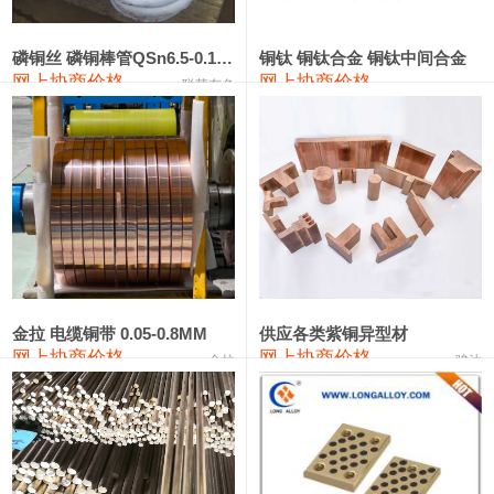
441#硅
9,500—9,700
9,600
0
金属硅553#-331#
9,300—10,700
10,000
0
磷铜丝 磷铜棒管QSn6.5-0.1 7-0.2 8-0.3
铜钛 铜钛合金 铜钛中间合金
网上协商价格
网上协商价格
联荣有色
金属硅3303#-2202#
10,400—14,200
12,300
0
漆包线
111,610—115,610
113,610
1,060
磷铜合金
110,400—117,200
113,800
1,050
无氧铜丝(硬)
109,350—109,650
109,500
1,060
R410A专用紫铜管
113,340—113,340
113,340
1,060
铸造铝合金锭(A356.2)
24,100—24,500
24,300
100
金拉 电缆铜带 0.05-0.8MM
供应各类紫铜异型材
网上协商价格
网上协商价格
金拉
骏达
铸造铝合金锭(A380）
26,200—26,400
26,300
100
铝合金ADC12
24,100—24,300
24,200
100
铸造铝合金锭(ZL102)
24,100—24,300
24,200
100