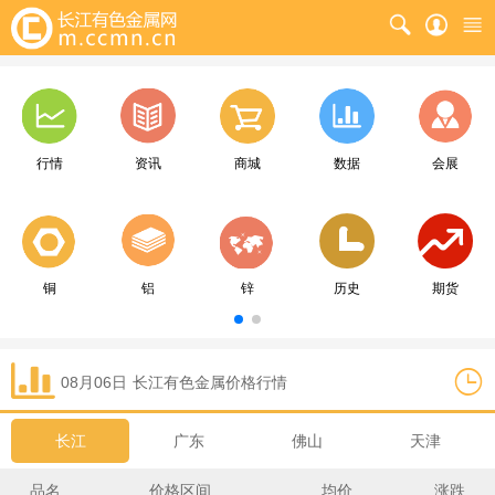
行情
资讯
商城
数据
会展
铜
铝
锌
历史
期货
08月06日
长江
有色金属价格行情
长江
广东
佛山
天津
品名
价格区间
均价
涨跌