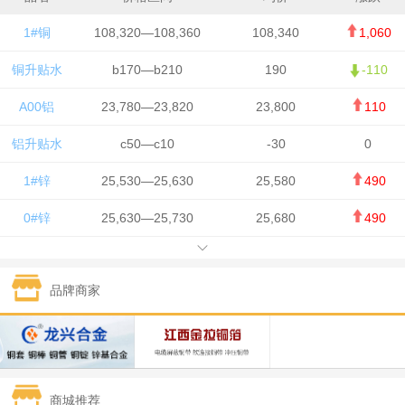
1#铜
108,320—108,360
108,340
1,060
铜升贴水
b170—b210
190
-110
A00铝
23,780—23,820
23,800
110
铝升贴水
c50—c10
-30
0
1#锌
25,530—25,630
25,580
490
0#锌
25,630—25,730
25,680
490
1#铅
15,650—15,750
15,700
-50
品牌商家
1#锡
434,750—436,750
435,750
7,000
1#镍
131,200—132,400
131,800
850
1#白银
15,170—15,180
15,175
615
商城推荐
钯金
323—325
324
5