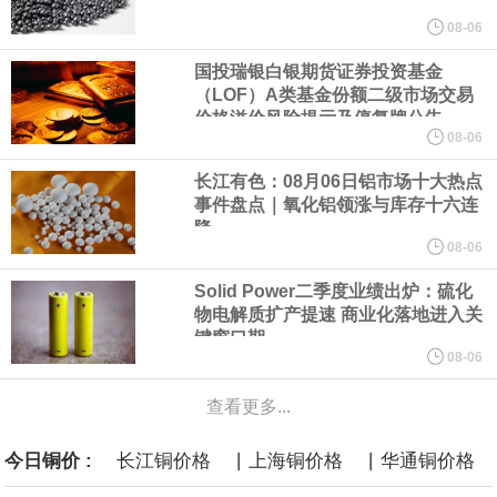
美元的项目制造重重阻碍
08-06
国投瑞银白银期货证券投资基金
欧股开盘涨跌不一，德国DAX指数跌0.29%，英国富时100指数涨
（LOF）A类基金份额二级市场交易
价格溢价风险提示及停复牌公告
0.08%，法国CAC40指数涨0.03%，欧洲斯托克50指数跌0.15%，
08-06
长江有色：08月06日铝市场十大热点
意大利富时MIB指数跌0.18%。
事件盘点｜氧化铝领涨与库存十六连
降
LME伦镍日内跌超3.00%，现报16574.100美元/吨。
08-06
Solid Power二季度业绩出炉：硫化
瑞士7月季调后失业率 3.1%，预期 3.1%，前值 3.1%。瑞士7月未
物电解质扩产提速 商业化落地进入关
键窗口期
季调失业率 3%，预期 3%，前值 2.9%。
08-06
查看更多...
商品期货收盘，黄金连续涨3.44%，焦炭连续涨2.72%，铁矿石连续
|
|
今日铜价 :
长江铜价格
上海铜价格
华通铜价格
涨2.64%，镍连续跌2.62%，白银连续涨2.61%。