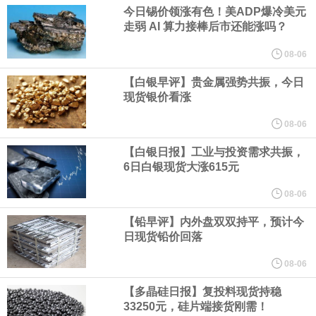
业务拓展至固定收益品类。
今日锡价领涨有色！美ADP爆冷美元
走弱 AI 算力接棒后市还能涨吗？
周四，亚洲科技股下跌，跟随隔夜交易中回调的美国同行，凸显了
08-06
全球科技股波动性的加剧。 日本市场中，软银股价收盘下跌4.4%，
【白银早评】贵金属强势共振，今日
现货银价看涨
芯片设备制造商东京电子股价下跌近6%，日本存储芯片制造商铠侠
08-06
【白银日报】工业与投资需求共振，
股价下跌超过10%。
6日白银现货大涨615元
WPP股价料创1992年以来最大单日涨幅，上涨25%至11个月高位。
08-06
【铅早评】内外盘双双持平，预计今
谷歌规划的印度数据中心枢纽建设工作正在如火如荼推进，项目所
日现货铅价回落
在地上方的山坡已经被开挖，露出赤红土层，并修出层层台地。但
08-06
【多晶硅日报】复投料现货持稳
环保人士的反对声浪持续高涨，给这家美国科技巨头总规模 150 亿
33250元，硅片端接货刚需！