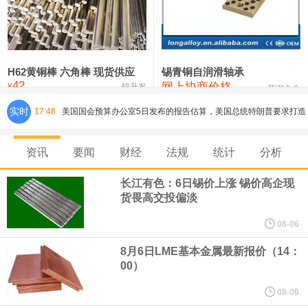
铸造铝合金锭(ZLD104)
24,100—24,300
24,200
100
压铸锌合金锭
26,250—26,450
26,350
500
硫酸镍
32,400—33,800
33,100
0
H62黄铜棒 六角棒 现货供应
锡青铜自润滑轴承
42
网上协商价格
氯化镍
38,300—40,300
39,300
0
¥
锦升发
芜湖合金
实时
17:48
美国国会预算办公室5日发布的报告估算，美国总统特朗普要求打造
的海军全新核动力“黄金舰队”可能需要在今后数十年间支出约2750
资讯
要闻
财经
法规
统计
分析
亿美元。其中，首艘“特朗普级”战列舰“无畏”号预估造价比原来至少
长江有色：6日锡价上涨 锡价高企现
货畏高交投偏淡
高50%。
08-06
芝加哥期权交易所全球市场公司（CBOE GLOBAL MARKETS
8月6日LME基本金属最新报价（14：
00）
INC）：CBOE 欧洲清算所将于 8 月 24 日起，将证券融资交易清算
08-06