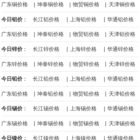
|
|
|
广东铜价格
坤泰铜价格
物贸铜价格
天津铜价格
沙特下调了对亚洲的主要原油价格，与此同时，各方正就一项旨在
|
|
今日铝价 :
长江铝价格
上海铝价格
华通铝价格
缓解霍尔木兹海峡航运压力的协议进行谈判。尽管胡塞武装的威胁
|
|
|
广东铝价格
坤泰铝价格
物贸铝价格
天津铝价格
危及了经由红海向东运输原油的替代路线，但沙特方面仍下调了价
|
|
今日锌价 :
长江锌价格
上海锌价格
华通锌价格
格。
|
|
|
广东锌价格
坤泰锌价格
物贸锌价格
天津锌价格
|
|
今日铅价 :
长江铅价格
上海铅价格
华通铅价格
|
|
|
广东铅价格
坤泰铅价格
物贸铅价格
天津铅价格
|
|
今日锡价 :
长江锡价格
上海锡价格
华通锡价格
|
|
|
广东锡价格
坤泰锡价格
物贸锡价格
天津锡价格
|
|
今日镍价 :
长江镍价格
上海镍价格
华通镍价格