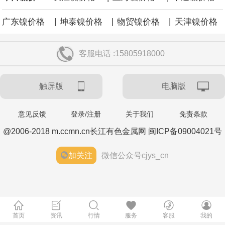
|
|
|
广东镍价格
坤泰镍价格
物贸镍价格
天津镍价格
客服电话 :15805918000
触屏版
电脑版
意见反馈
登录/注册
关于我们
免责条款
@2006-2018 m.ccmn.cn长江有色金属网 闽ICP备09004021号
加关注
微信公众号cjys_cn
首页
资讯
行情
服务
客服
我的