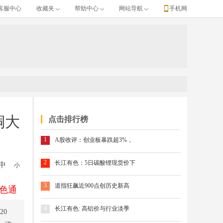
客服中心
收藏夹
帮助中心
网站导航
手机网
铜大
点击排行榜
1
A股收评：创业板暴跌超3%，
2
长江有色：5日碳酸锂现货价下
中
小
3
道指狂飙近900点创历史新高
色通
4
长江有色: 高铝价与行业淡季
20