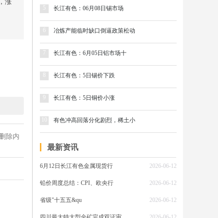
吨，涨
5
长江有色：06月08日锡市场
6
冶炼产能临时缺口倒逼政策松动
7
长江有色：6月05日铝市场十
8
长江有色：5日锡价下跌
9
长江有色：5日铜价小涨
10
有色冲高回落分化剧烈，稀土小
删除内
最新资讯
6月12日长江有色金属现货行
2026-06-12
铅价周度总结：CPI、欧央行
2026-06-12
省级"十五五&qu
2026-06-12
四川最大特大型金矿完成双证审
2026-06-12