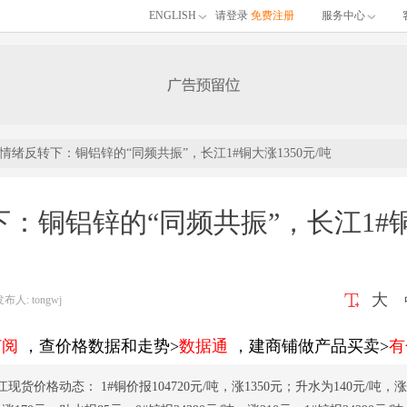
ENGLISH
请登录
免费注册
服务中心
情绪反转下：铜铝锌的“同频共振”，长江1#铜大涨1350元/吨
：铜铝锌的“同频共振”，长江1#
大
: tongwj
订阅
，查价格数据和走势>
数据通
，建商铺做产品买卖>
有
江现货价格动态： 1#铜价报104720元/吨，涨1350元；升水为140元/吨，涨