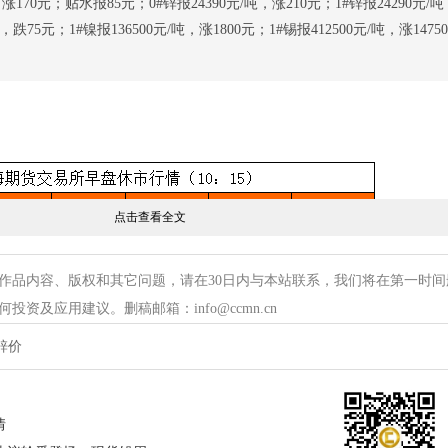
，涨170元；贴水报85元；0#锌报24390元/吨，涨210元；1#锌报24290元/
，跌75元；1#镍报136500元/吨，涨1800元；1#锡报412500元/吨，涨14750
点击查看全文
作品内容、版权和其它问题，请在30日内与本站联系，我们将在第一时间
资及应用建议。删稿邮箱：info@ccmn.cn
锌价
情