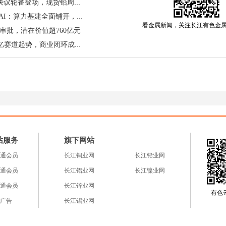
铅价周度总结：CPI、欧央行决议轮番登场，现货铅周内收跌！
省级"十五五"规划1400次点名AI：算力基建全面铺开，铜锡铟镓锗迎系统性需求重估
看金属新闻，关注长江有色金
审批，潜在价值超760亿元
太空算力告别“PPT”时代：万亿赛道起势，商业闭环成破局关键
格动态：
涨1350元；升水为140元/吨，涨20元；A00铝锭报24140元
报24390元/吨，涨210元；1#锌报24290元/吨，涨210元
元；
1#镍报136500元/吨，涨1800元；
1#锡
报412500元/吨，
站服务
旗下网站
通会员
长江铜业网
长江铅业网
通会员
长江铝业网
长江镍业网
市场的剧烈波动，本质上是宏观预期反复与产业基本面
通会员
长江锌业网
国5月PPI同比飙升至6.5%（核心PPI为4.9%），彻底扭
有色云a
广告
长江锡业网
，甚至引发加息押注。然而，中东地缘局势在“战争边缘”
，迅速重塑了市场的风险偏好。作为分析师，我认为当前