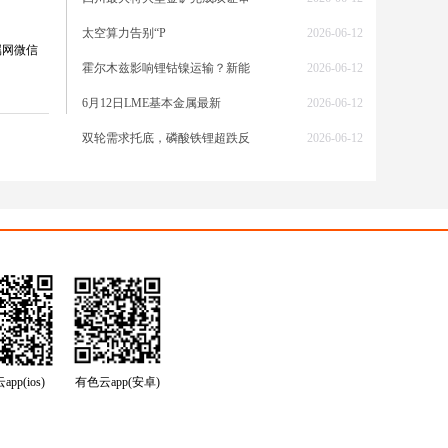
太空算力告别“P
2026-06-12
属网微信
霍尔木兹影响锂钴镍运输？新能
2026-06-12
6月12日LME基本金属最新
2026-06-12
双轮需求托底，磷酸铁锂超跌反
2026-06-12
/吨，涨
；
1#铅
涨
硬约束
转了市场
pp(ios)
有色云app(安卓)
与“和
有色市