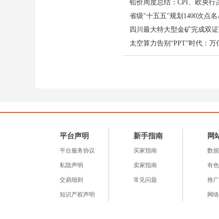
四川最大特大型金矿完成双证
——6月12日长江现货价
1#铜
价报104720元/吨，
170元；贴水报85元；0#锌
锭报16150元/吨，跌75
平台声明
新手指南
网
14750元；
平台服务协议
买家指南
数据
私隐声明
卖家指南
有色
宏观叙事：近期有色金属
交易细则
常见问题
推广
之间的一场激烈博弈。
美
知识产权声明
网络
对美联储年内降息的幻想
平曙光”间的戏剧性反转
付款服务协议