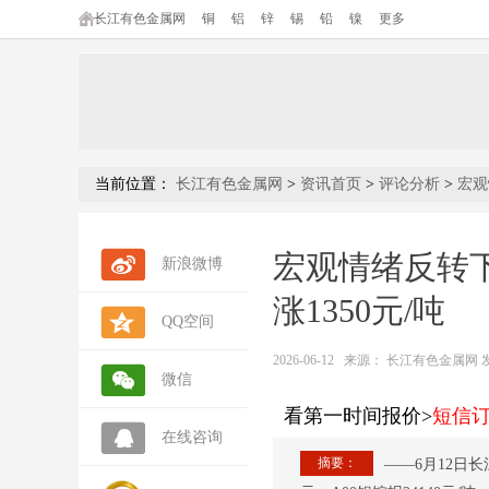
长江有色金属网
铜
铝
锌
锡
铅
镍
更多
当前位置：
长江有色金属网
>
资讯首页
>
评论分析
>
宏观
宏观情绪反转下
新浪微博
涨1350元/吨
QQ空间
2026-06-12
来源：
长江有色金属网 发布人
微信
看第一时间报价>
短信
在线咨询
摘要：
——6月12日长