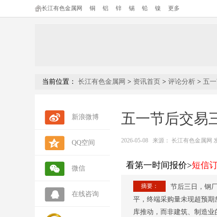
长江有色金属网
铜
铝
锌
锡
铅
镍
更多
当前位置：
长江有色金属网
>
资讯首页
>
评论分析
>
五一
五一节后交易
新浪微博
2026-05-08
来源：
长江有色金属网 发布人
QQ空间
看第一时间报价>
短信
微信
摘要：
节后三日，钢
在线咨询
平，终端采购量未现超预期
库推动，而非建筑、制造业