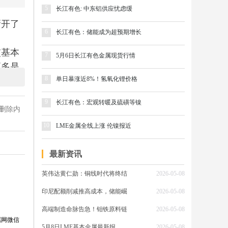
5
长江有色: 中东铝供应忧虑缓
撕开了
6
长江有色：储能成为超预期增长
交基本
7
5月6日长江有色金属现货行情
更多是
8
单日暴涨近8%！氢氧化锂价格
9
长江有色：宏观转暖及硫磺等镍
删除内
信号已
10
部分化
LME金属全线上涨 伦镍报近
最新资讯
流成
英伟达黄仁勋：铜线时代将终结
2026-05-08
静待贸
印尼配额削减推高成本，储能崛
2026-05-08
高端制造命脉告急！钼铁原料链
2026-05-08
支撑形
属网微信
5月8日LME基本金属最新报
2026-05-08