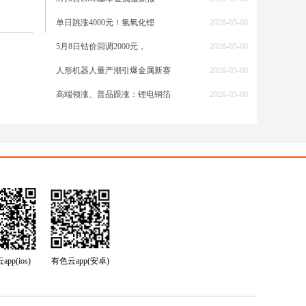
风险。
单日跳涨4000元！氢氧化锂
2026-05-08
点仅供
5月8日钴价回调2000元，
2026-05-08
人形机器人量产潮引爆金属新赛
2026-05-08
高端领涨、普品跟涨：锂电铜箔
2026-05-08
pp(ios)
有色云app(安卓)