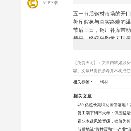
APP下载
五一节后钢材市场的开门
补库假象与真实终端的温
节后三日，钢厂补库带动
持平，终端采购量未现超
减产预期与贸易商补库推
【免责声明】：文章内容如涉及
供需端博弈持续拉扯，当
容。文章只提供参考并不构成任何投
现，钢价涨势明显放缓。
明显，板材受出口订单预
相关标签：
钢材
相关文章
宏观扰动持续影响市场情
本，间接支撑现货价格，
复工潮下钢市大考：供应猛增
易帐数据信号，钢材出口
短期来看，钢价或维持高