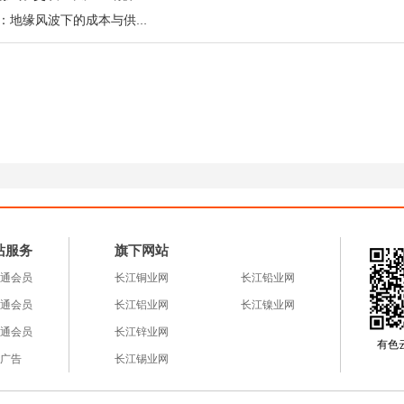
库，终端用户建议逢低按需采购，避免追高带来的波动
镍与不锈钢“兄弟连”携手冲高：地缘风波下的成本与供需博弈
点基于公开信息及市场推导，部分文段AI梳理，以上观
）
长江有色金属网
站服务
旗下网站
通会员
长江铜业网
长江铅业网
通会员
长江铝业网
长江镍业网
通会员
长江锌业网
有色云a
广告
长江锡业网