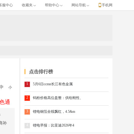
客服中心
收藏夹
帮助中心
网站导航
手机网
点击排行榜
1
5月6日ccmn长江有色金属
中
小
2
钨粉价格高位盘整：供给刚性、
色通
3
锂电铜箔全线飘红，4.5&m
持
商补
4
锂电早报：比亚迪2026年4