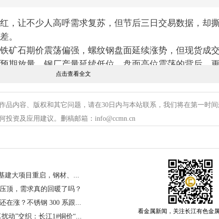
红，让不少人高呼需求复苏，但节后三日交易数据，却
差。
铁矿石期价震荡偏强，螺纹钢盘面延续涨势，但现货成
预期放量。钢厂产量延续低位，盘面高位震荡的背后，
点击查看全文
动，而非建筑、
制造业
的真实终端需求爆发。
作品内容、版权和其它问题，请在30日内与本站联系，我们将在第一时间
前钢厂盈利持续回升，减产意愿松动，但下游需求走弱
资及应用建议。删稿邮箱：info@ccmn.cn
锰硅等铁合金供需仍偏疲软，盘面估值偏高，黑色系内
期支撑偏强，型材则更依赖国内基建需求释放。
绪，美元与油价的波动带来双重影响，油价上涨推升物
450 亿超长期特别国债落地！基建大项目重启，钢材、高端金属材料需求将迎来哪些变化？
美元走势对金属市场的压制仍未消退。临近周末，市场
压顶，需求真的回暖了吗？
订单预期将直接影响板材后续走势。
霍尔木兹风波暂缓，镍价为何还在涨？不锈钢 300 系跟涨逻辑
位震荡格局，上方受需求走弱压制，下方有减产与成本
看金属新闻，关注长江有色金
节后地缘“假性缓和”与产业“真扰动”交织：长江1#铜价“一飞冲天”涨1010元！