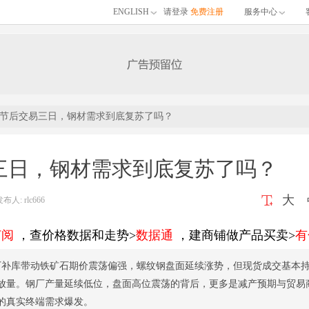
ENGLISH
请登录
免费注册
服务中心
节后交易三日，钢材需求到底复苏了吗？
三日，钢材需求到底复苏了吗？
大
: rlc666
订阅
，查价格数据和走势>
数据通
，建商铺做产品买卖>
有
厂补库带动铁矿石期价震荡偏强，螺纹钢盘面延续涨势，但现货成交基本
放量。钢厂产量延续低位，盘面高位震荡的背后，更多是减产预期与贸易
的真实终端需求爆发。