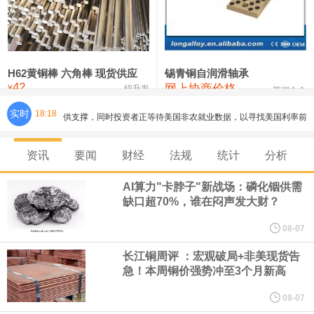
铸造铝合金锭(ZLD104)
24,300—24,500
24,400
200
压铸锌合金锭
26,500—26,700
26,600
250
硫酸镍
32,400—33,800
33,100
0
H62黄铜棒 六角棒 现货供应
锡青铜自润滑轴承
42
网上协商价格
氯化镍
38,300—40,300
39,300
0
¥
锦升发
芜湖合金
实时
18:18
海力士：龙仁工厂将生产高带宽内存（HBM）及其他下一代动态随
机存取存储器（DRAM）。
资讯
要闻
财经
法规
统计
分析
必和必拓港口联合工会：必和必拓西澳大利亚铁矿石业务的工人已
AI算力"卡脖子"新战场：磷化铟供需
缺口超70%，谁在闷声发大财？
通知，将于8月9日实施24小时停工。
08-07
8月7日，宇树科技董事长王兴兴网上路演时表示，报告期内，公司
长江铜周评 ：宏观破局+非美现货告
急！本周铜价强势冲至3个月新高
研发费用金额分别为4,995.18万元、7,001.70万元、14,496.56万
08-07