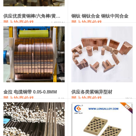
2202#硅
14,100—14,300
14,200
0
金属硅3303#-2202#
10,400—14,200
12,300
0
供应优质黄铜棒/六角棒/黄铜方板
铜钛 铜钛合金 铜钛中间合金
网上协商价格
网上协商价格
十堰同创
金属硅553#-331#
9,400—10,800
10,100
100
漆包线
111,970—115,970
113,970
360
磷铜合金
110,800—117,600
114,200
400
无氧铜丝(硬)
109,710—110,010
109,860
360
R410A专用紫铜管
113,700—113,700
113,700
360
铸造铝合金锭(A356.2)
24,300—24,700
24,500
200
金拉 电缆铜带 0.05-0.8MM
供应各类紫铜异型材
网上协商价格
网上协商价格
金拉
骏达
铸造铝合金锭(A380）
26,300—26,500
26,400
100
铝合金ADC12
24,200—24,400
24,300
100
铸造铝合金锭(ZL102)
24,300—24,500
24,400
200