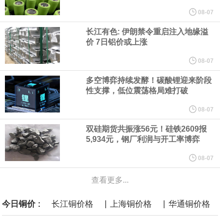
美国总统特朗普6日否认他对国防部长赫格塞思不满，称对赫格塞思
08-07
长江有色: 伊朗禁令重启注入地缘溢
所做的工作“非常满意”。特朗普在社交媒体上发帖称，一些媒体有关
价 7日铝价或上涨
他与赫格塞思就弹药短缺问题发生冲突的报道是“完全没有根据的谣
08-07
多空博弈持续发酵！碳酸锂迎来阶段
言”，他对赫格塞思所做的工作“非常满意”。
性支撑，低位震荡格局难打破
纽约期银突破64美元/盎司，日内涨3.91%。
08-07
双硅期货共振涨56元！硅铁2609报
据报道，威刚近日在法说会上表示，在需求增加、价格走高及货源
5,934元，钢厂利润与开工率博弈
稳定的三大有利因素带动下，预期第3季度营运将优于第2季度，并
08-07
查看更多...
进一步扩大全年营运成果。
|
|
今日铜价 :
长江铜价格
上海铜价格
华通铜价格
美国国会预算办公室（CBO）于当地时间5日发布报告称，美国海军