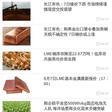
元，最近3年复合增长率达70.36%，呈快速增长趋势，并形成多项
长江有色：7日镍价下跌 市场情绪谨
慎现货交投观望
核心技术和知识产权。截至2026年1月31日，公司拥有262项专利权
08-07
（含境内发明专利20项）。
长江有色：刚果金出口禁令叠加美铜
关税不确定性 7日铜价或上涨
纽约期银日内涨4%，现报64.08美元/盎司。
08-07
LME铜库存降至22.67万吨！低库存
宇树科技董事长、总经理兼首席技术官王兴兴在网上路演时表示，
共振美伦价差走阔
经过多年研发创新和技术积累，公司逐步形成了包括一体化关节集
08-07
8月7日LME基本金属最新报价（17：
成技术、高紧凑度机器人身体集成技术、机器人激光雷达全自研核
00）
心技术等多项已商业化应用的核心技术并已应用于公司的高性能通
08-07
韩企联手攻坚500Wh/kg固态电池无
用人形机器人、四足机器人等产品。
人机 海洋场景商业化迎来关键突破