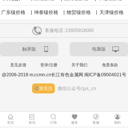
|
|
|
广东镍价格
坤泰镍价格
物贸镍价格
天津镍价格
客服电话 :15805918000
触屏版
电脑版
意见反馈
登录/注册
关于我们
免责条款
@2006-2018 m.ccmn.cn长江有色金属网 闽ICP备09004021号
加关注
微信公众号cjys_cn
首页
资讯
行情
服务
客服
我的