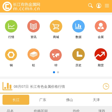
行情
资讯
商城
数据
会展
铜
铝
锌
历史
期货
08月07日
长江
有色金属价格行情
长江
广东
佛山
天津
品名
价格区间
均价
涨跌