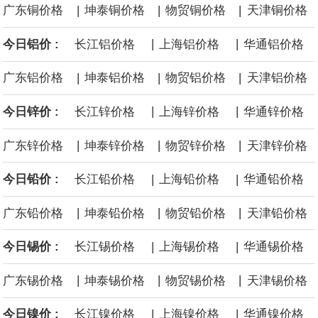
|
|
|
广东铜价格
坤泰铜价格
物贸铜价格
天津铜价格
计划建造的15艘核动力“特朗普级”（Trump-class）战列舰，从研发
|
|
今日铝价 :
长江铝价格
上海铝价格
华通铝价格
到采购的总费用可能高达2750亿美元，为美国有史以来最昂贵的水
|
|
|
广东铝价格
坤泰铝价格
物贸铝价格
天津铝价格
面战舰项目之一。 根据CBO的初步估算，首舰造价约234亿美元，
|
|
今日锌价 :
长江锌价格
上海锌价格
华通锌价格
后续14艘平均每艘约180亿美元。
|
|
|
广东锌价格
坤泰锌价格
物贸锌价格
天津锌价格
黄金价格有望录得自今年1月以来最大单周涨幅。油价走弱为金价提
|
|
今日铅价 :
长江铅价格
上海铅价格
华通铅价格
供支撑，同时投资者正等待美国非农就业数据，以寻找美国利率前
|
|
|
广东铅价格
坤泰铅价格
物贸铅价格
天津铅价格
景的线索。StoneX高级分析师马特·辛普森表示，中东和平前景改善
|
|
今日锡价 :
长江锡价格
上海锡价格
华通锡价格
令市场通胀预期下降，推动黄金价格从此前持续数周、位于4000美
|
|
|
广东锡价格
坤泰锡价格
物贸锡价格
天津锡价格
元上方的盘整区间中进一步上涨。
|
|
今日镍价 :
长江镍价格
上海镍价格
华通镍价格