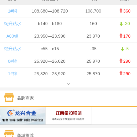
1#铜
108,680—108,720
108,700
360
铜升贴水
b140—b180
160
-30
A00铝
23,950—23,990
23,970
170
铝升贴水
c55—c15
-35
-5
0#锌
25,920—26,020
25,970
290
1#锌
25,820—25,920
25,870
290
1#铅
15,700—15,800
15,750
50
品牌商家
1#锡
434,000—436,000
435,000
-750
1#镍
129,550—130,750
130,150
-1,650
1#白银
15,100—15,110
15,105
-70
商城推荐
钯金
323—325
324
0