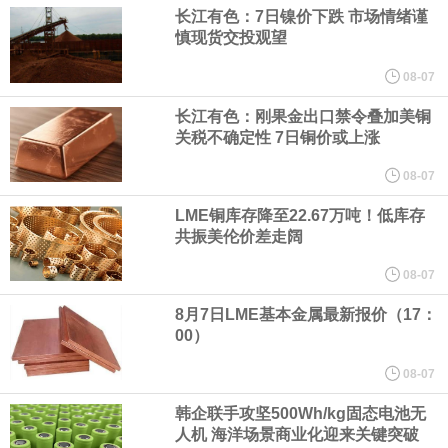
宇树科技董事长、总经理兼首席技术官王兴兴在网上路演时表示，
长江有色：7日镍价下跌 市场情绪谨
慎现货交投观望
经过多年研发创新和技术积累，公司逐步形成了包括一体化关节集
08-07
成技术、高紧凑度机器人身体集成技术、机器人激光雷达全自研核
长江有色：刚果金出口禁令叠加美铜
关税不确定性 7日铜价或上涨
心技术等多项已商业化应用的核心技术并已应用于公司的高性能通
08-07
LME铜库存降至22.67万吨！低库存
用人形机器人、四足机器人等产品。
共振美伦价差走阔
美国总统特朗普6日否认他对国防部长赫格塞思不满，称对赫格塞思
08-07
8月7日LME基本金属最新报价（17：
所做的工作“非常满意”。特朗普在社交媒体上发帖称，一些媒体有关
00）
他与赫格塞思就弹药短缺问题发生冲突的报道是“完全没有根据的谣
08-07
韩企联手攻坚500Wh/kg固态电池无
言”，他对赫格塞思所做的工作“非常满意”。
人机 海洋场景商业化迎来关键突破