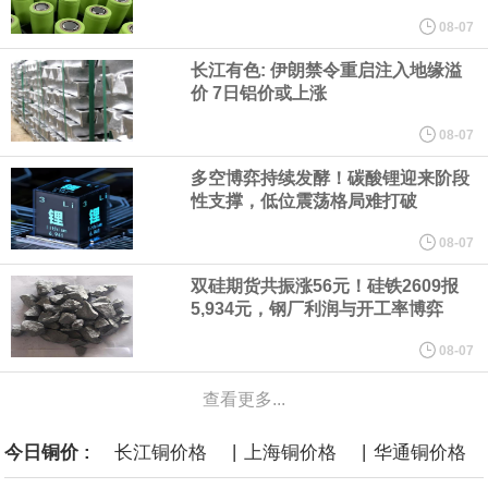
纽约期银突破64美元/盎司，日内涨3.91%。
08-07
长江有色: 伊朗禁令重启注入地缘溢
据报道，威刚近日在法说会上表示，在需求增加、价格走高及货源
价 7日铝价或上涨
稳定的三大有利因素带动下，预期第3季度营运将优于第2季度，并
08-07
多空博弈持续发酵！碳酸锂迎来阶段
进一步扩大全年营运成果。
性支撑，低位震荡格局难打破
美国国会预算办公室（CBO）于当地时间5日发布报告称，美国海军
08-07
双硅期货共振涨56元！硅铁2609报
计划建造的15艘核动力“特朗普级”（Trump-class）战列舰，从研发
5,934元，钢厂利润与开工率博弈
到采购的总费用可能高达2750亿美元，为美国有史以来最昂贵的水
08-07
查看更多...
面战舰项目之一。 根据CBO的初步估算，首舰造价约234亿美元，
|
|
今日铜价 :
长江铜价格
上海铜价格
华通铜价格
后续14艘平均每艘约180亿美元。