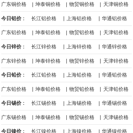
|
|
|
广东铜价格
坤泰铜价格
物贸铜价格
天津铜价格
黄金价格有望录得自今年1月以来最大单周涨幅。油价走弱为金价提
|
|
今日铝价 :
长江铝价格
上海铝价格
华通铝价格
供支撑，同时投资者正等待美国非农就业数据，以寻找美国利率前
|
|
|
广东铝价格
坤泰铝价格
物贸铝价格
天津铝价格
景的线索。StoneX高级分析师马特·辛普森表示，中东和平前景改善
|
|
今日锌价 :
长江锌价格
上海锌价格
华通锌价格
令市场通胀预期下降，推动黄金价格从此前持续数周、位于4000美
|
|
|
广东锌价格
坤泰锌价格
物贸锌价格
天津锌价格
元上方的盘整区间中进一步上涨。
|
|
今日铅价 :
长江铅价格
上海铅价格
华通铅价格
海力士：龙仁工厂将生产高带宽内存（HBM）及其他下一代动态随
|
|
|
广东铅价格
坤泰铅价格
物贸铅价格
天津铅价格
机存取存储器（DRAM）。
|
|
今日锡价 :
长江锡价格
上海锡价格
华通锡价格
必和必拓港口联合工会：必和必拓西澳大利亚铁矿石业务的工人已
|
|
|
广东锡价格
坤泰锡价格
物贸锡价格
天津锡价格
通知，将于8月9日实施24小时停工。
|
|
今日镍价 :
长江镍价格
上海镍价格
华通镍价格