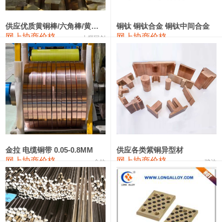
2202#硅
14,100—14,300
14,200
0
金属硅3303#-2202#
10,400—14,200
12,300
0
供应优质黄铜棒/六角棒/黄铜方板
铜钛 铜钛合金 铜钛中间合金
网上协商价格
网上协商价格
十堰同创
金属硅553#-331#
9,400—10,800
10,100
100
漆包线
111,970—115,970
113,970
360
磷铜合金
110,800—117,600
114,200
400
无氧铜丝(硬)
109,710—110,010
109,860
360
R410A专用紫铜管
113,700—113,700
113,700
360
铸造铝合金锭(A356.2)
24,300—24,700
24,500
200
金拉 电缆铜带 0.05-0.8MM
供应各类紫铜异型材
网上协商价格
网上协商价格
金拉
骏达
铸造铝合金锭(A380）
26,300—26,500
26,400
100
铝合金ADC12
24,200—24,400
24,300
100
铸造铝合金锭(ZL102)
24,300—24,500
24,400
200