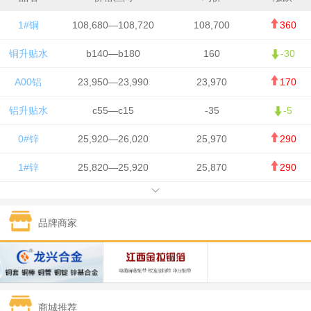
1#铜
108,680—108,720
108,700
360
铜升贴水
b140—b180
160
-30
A00铝
23,950—23,990
23,970
170
铝升贴水
c55—c15
-35
-5
0#锌
25,920—26,020
25,970
290
1#锌
25,820—25,920
25,870
290
1#铅
15,700—15,800
15,750
50
品牌商家
1#锡
434,000—436,000
435,000
-750
1#镍
129,550—130,750
130,150
-1,650
1#白银
15,100—15,110
15,105
-70
商城推荐
钯金
323—325
324
0