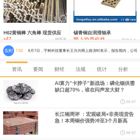
铸造铝合金锭(ZLD104)
24,300—24,500
24,400
200
压铸锌合金锭
26,500—26,700
26,600
250
硫酸镍
32,400—33,800
33,100
0
H62黄铜棒 六角棒 现货供应
锡青铜自润滑轴承
42
网上协商价格
氯化镍
38,300—40,300
39,300
0
¥
锦升发
芜湖合金
实时
7:02
8月7日，宇树科技董事长王兴兴网上路演时表示，报告期内，公司
研发费用金额分别为4,995.18万元、7,001.70万元、14,496.56万
资讯
要闻
财经
法规
统计
分析
元，最近3年复合增长率达70.36%，呈快速增长趋势，并形成多项
AI算力"卡脖子"新战场：磷化铟供需
缺口超70%，谁在闷声发大财？
核心技术和知识产权。截至2026年1月31日，公司拥有262项专利权
08-07
（含境内发明专利20项）。
长江铜周评 ：宏观破局+非美现货告
急！本周铜价强势冲至3个月新高
纽约期银日内涨4%，现报64.08美元/盎司。
08-07