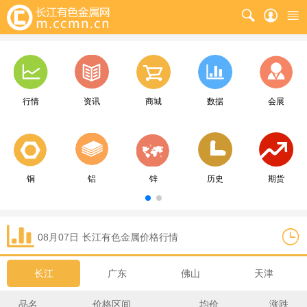
行情
资讯
商城
数据
会展
铜
铝
锌
历史
期货
08月07日
长江
有色金属价格行情
长江
广东
佛山
天津
品名
价格区间
均价
涨跌