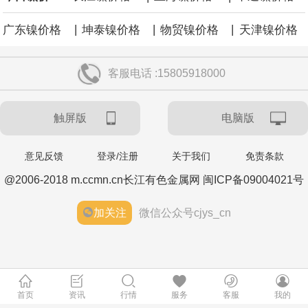
|
|
|
广东镍价格
坤泰镍价格
物贸镍价格
天津镍价格
客服电话 :15805918000
触屏版
电脑版
意见反馈
登录/注册
关于我们
免责条款
@2006-2018 m.ccmn.cn长江有色金属网 闽ICP备09004021号
加关注
微信公众号cjys_cn
首页
资讯
行情
服务
客服
我的