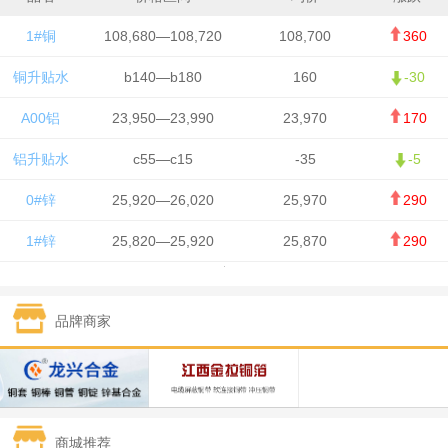
1#铜
108,680—108,720
108,700
360
铜升贴水
b140—b180
160
-30
A00铝
23,950—23,990
23,970
170
铝升贴水
c55—c15
-35
-5
0#锌
25,920—26,020
25,970
290
1#锌
25,820—25,920
25,870
290
1#铅
15,700—15,800
15,750
50
品牌商家
1#锡
434,000—436,000
435,000
-750
1#镍
129,550—130,750
130,150
-1,650
1#白银
15,100—15,110
15,105
-70
商城推荐
钯金
323—325
324
0