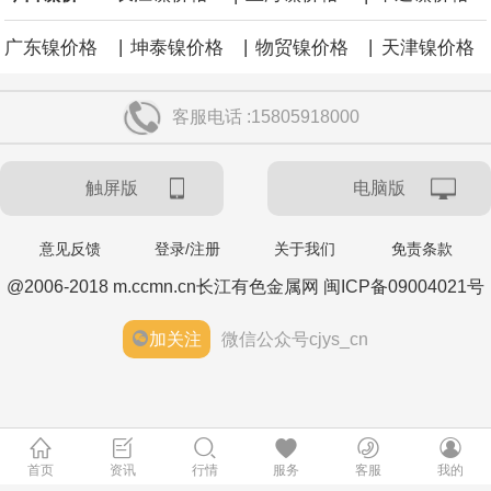
|
|
|
广东镍价格
坤泰镍价格
物贸镍价格
天津镍价格
客服电话 :15805918000
触屏版
电脑版
意见反馈
登录/注册
关于我们
免责条款
@2006-2018 m.ccmn.cn长江有色金属网 闽ICP备09004021号
加关注
微信公众号cjys_cn
首页
资讯
行情
服务
客服
我的