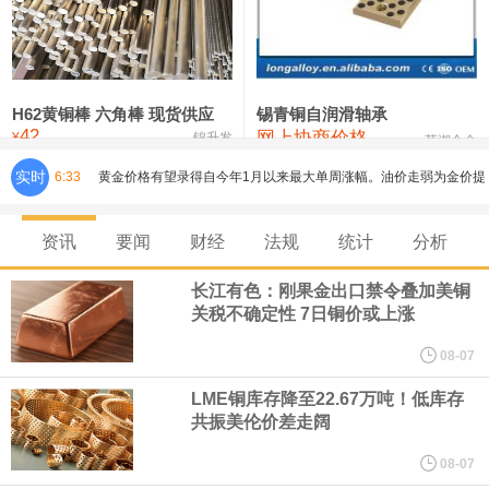
铸造铝合金锭(ZLD104)
24,300—24,500
24,400
200
压铸锌合金锭
26,500—26,700
26,600
250
硫酸镍
32,400—33,800
33,100
0
H62黄铜棒 六角棒 现货供应
锡青铜自润滑轴承
42
网上协商价格
氯化镍
38,300—40,300
39,300
0
¥
锦升发
芜湖合金
实时
6:33
黄金价格有望录得自今年1月以来最大单周涨幅。油价走弱为金价提
供支撑，同时投资者正等待美国非农就业数据，以寻找美国利率前
资讯
要闻
财经
法规
统计
分析
景的线索。StoneX高级分析师马特·辛普森表示，中东和平前景改善
长江有色：刚果金出口禁令叠加美铜
关税不确定性 7日铜价或上涨
令市场通胀预期下降，推动黄金价格从此前持续数周、位于4000美
08-07
元上方的盘整区间中进一步上涨。
LME铜库存降至22.67万吨！低库存
共振美伦价差走阔
白银连续主力合约日内涨2%，现报15524.00元。
08-07