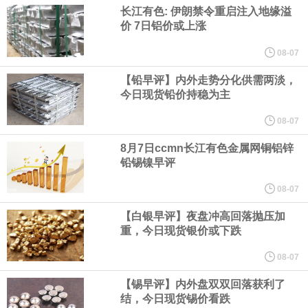
现货白银日内涨3%，现报63.37美元/盎司。
长江有色: 伊朗禁令重启注入地缘溢
价 7日铝价或上涨
纽约期金突破4350美元/盎司，日内涨1.17%。
08-07
现货黄金突破4290美元/盎司，日内涨1.18%。
【铅早评】内外走势分化供需两淡，
今日现货铅价持稳为主
纽约期银日内涨3%，现报63.45美元/盎司。
08-07
8月7日ccmn长江有色金属网铜铝锌
现货白银突破63美元/盎司，日内涨2.63%。
铅锡镍早评
英国7月Halifax季调后房价指数月率 0%，预期0.1%，前值0.2%
08-07
【白银早评】夜盘冲高回落抛压加
纽约期金突破4340美元/盎司，日内涨0.94%。
重，今日现货银价或下跌
美国国会预算办公室（CBO）于当地时间5日发布报告称，美国海军
08-07
【锡早评】内外盘双双回落获利了
计划建造的15艘核动力“特朗普级”（Trump-class）战列舰，从研发
结，今日现货锡价看跌