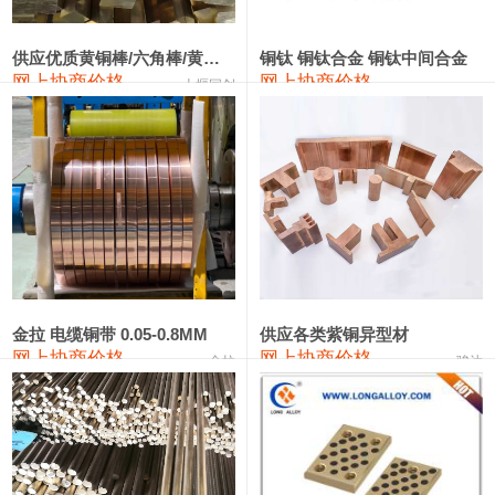
2202#硅
14,100—14,300
14,200
0
金属硅3303#-2202#
10,400—14,200
12,300
0
供应优质黄铜棒/六角棒/黄铜方板
铜钛 铜钛合金 铜钛中间合金
网上协商价格
网上协商价格
十堰同创
金属硅553#-331#
9,400—10,800
10,100
100
漆包线
111,970—115,970
113,970
360
磷铜合金
110,800—117,600
114,200
400
无氧铜丝(硬)
109,710—110,010
109,860
360
R410A专用紫铜管
113,700—113,700
113,700
360
铸造铝合金锭(A356.2)
24,300—24,700
24,500
200
金拉 电缆铜带 0.05-0.8MM
供应各类紫铜异型材
网上协商价格
网上协商价格
金拉
骏达
铸造铝合金锭(A380）
26,300—26,500
26,400
100
铝合金ADC12
24,200—24,400
24,300
100
铸造铝合金锭(ZL102)
24,300—24,500
24,400
200