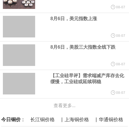
到采购的总费用可能高达2750亿美元，为美国有史以来最昂贵的水
08-07
8月6日，美元指数上涨
面战舰项目之一。 根据CBO的初步估算，首舰造价约234亿美元，
后续14艘平均每艘约180亿美元。
08-07
8月6日，美股三大指数全线下跌
08-07
【工业硅早评】需求端减产库存去化
缓慢，工业硅或延续弱稳
08-07
查看更多...
|
|
今日铜价 :
长江铜价格
上海铜价格
华通铜价格