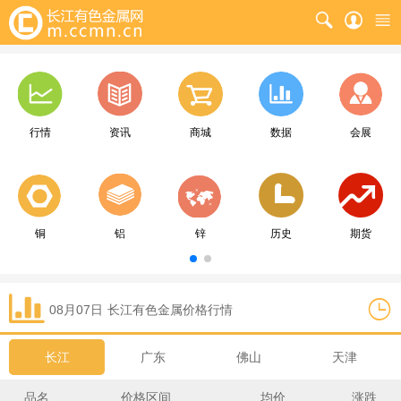
行情
资讯
商城
数据
会展
铜
铝
锌
历史
期货
08月07日
长江
有色金属价格行情
长江
广东
佛山
天津
品名
价格区间
均价
涨跌