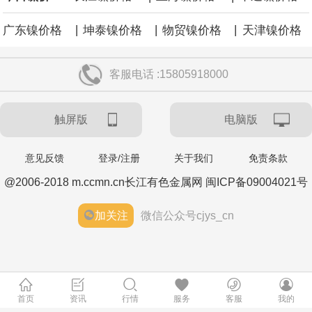
央行今日开展10亿元7天逆回购操作，投标量10亿元，中标量10亿
|
|
|
广东镍价格
坤泰镍价格
物贸镍价格
天津镍价格
元，操作利率为1.40%，与此前持平。
客服电话 :15805918000
央行公开市场今日净回笼1,330.0亿元人民币。
触屏版
电脑版
当地时间8月6日，丰田汽车宣布在美国召回约50.8万辆2025至2026
年款凯美瑞（Camry）车型，原因是车辆7英寸组合仪表可能在启动
意见反馈
登录/注册
关于我们
免责条款
@2006-2018 m.ccmn.cn长江有色金属网 闽ICP备09004021号
时出现黑屏，导致转向灯、危险警示灯以及部分提示音功能失效。
加关注
微信公众号cjys_cn
韩国经济日报援引不愿具名的业内人士消息，LG 集团会长具光谟下
周将在硅谷的英伟达总部与黄仁勋会面。具光谟与黄仁勋曾于 6 月
在首尔会晤，并宣布在机器人、人工智能基础设施、自动驾驶等领
首页
资讯
行情
服务
客服
我的