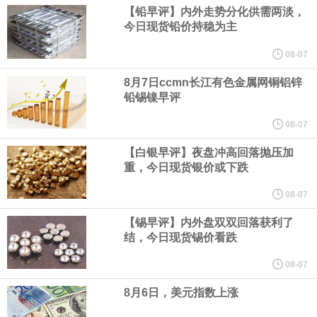
伊朗议会主席团成员萨利米公开伊方拟议的霍尔木兹海峡战略管理
【铅早评】内外走势分化供需两淡，
今日现货铅价持稳为主
方案初步文本细节，内容包括禁止敌对方面通过海峡等，违反规定
08-07
者将被处以最高达货物价值20%的罚款。该方案显示，美国、以色
8月7日ccmn长江有色金属网铜铝锌
铅锡镍早评
列等国的船只将被禁止通过霍尔木兹海峡；与以色列有关的军用和
08-07
【白银早评】夜盘冲高回落抛压加
民用货物不得通过该区域；参与针对“抵抗阵线”行动的船只或货物也
重，今日现货银价或下跌
将被禁止通行。
08-07
【锡早评】内外盘双双回落获利了
美国新墨西哥州第一司法区法院当地时间8月6日作出裁决，社交媒
结，今日现货锡价看跌
体“脸书（Facebook）”、“照片墙（Instagram）”的母公司美
08-07
8月6日，美元指数上涨
国“元”公司应向该州一项基金支付5.67 亿美元，用于应对青少年因