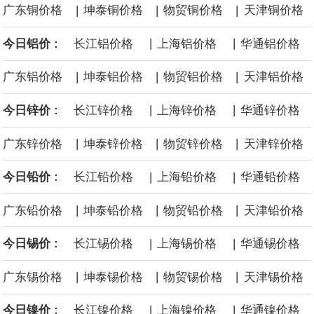
|
|
|
广东铜价格
坤泰铜价格
物贸铜价格
天津铜价格
国内政部达成和解协议，美国政府支付12.2亿美元和解资金，RWE
|
|
今日铝价 :
长江铝价格
上海铝价格
华通铝价格
将放弃位于纽约湾、加州近海和路易斯安那州近海的海上风电租赁
|
|
|
广东铝价格
坤泰铝价格
物贸铝价格
天津铝价格
权益。
|
|
今日锌价 :
长江锌价格
上海锌价格
华通锌价格
据广钢气体消息，8月6日，广钢气体与韩国头部工业气体服务商
|
|
|
广东锌价格
坤泰锌价格
物贸锌价格
天津锌价格
AirFirst正式签署实质性长期战略合作协议。双方将建立常态化技术
|
|
今日铅价 :
长江铅价格
上海铅价格
华通铅价格
共创与市场联动机制，围绕广钢气体自研的“Super-N”超高纯制氮解
|
|
|
广东铅价格
坤泰铅价格
物贸铅价格
天津铅价格
决方案开展联合迭代与场景优化，针对韩国先进半导体制程标准持
|
|
今日锡价 :
长江锡价格
上海锡价格
华通锡价格
续打磨定制化供气体系，推动技术方案在海外高端产线完成验证与
|
|
|
广东锡价格
坤泰锡价格
物贸锡价格
天津锡价格
规模化交付。
|
|
今日镍价 :
长江镍价格
上海镍价格
华通镍价格