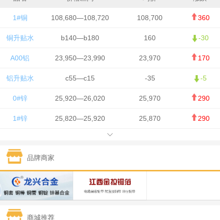
1#铜
108,680—108,720
108,700
360
铜升贴水
b140—b180
160
-30
A00铝
23,950—23,990
23,970
170
铝升贴水
c55—c15
-35
-5
0#锌
25,920—26,020
25,970
290
1#锌
25,820—25,920
25,870
290
1#铅
15,700—15,800
15,750
50
品牌商家
1#锡
434,000—436,000
435,000
-750
1#镍
129,550—130,750
130,150
-1,650
1#白银
15,100—15,110
15,105
-70
商城推荐
钯金
323—325
324
0