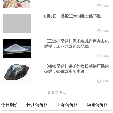
使用其产品而面临的心理健康问题。 这一裁决源于今年早些时候的
08-07
8月6日，美股三大指数全线下跌
一场审判。在那次审判中，新墨西哥州陪审团认定“元”公司需就涉嫌
导致青少年心理健康问题及利用其产品进行性剥削的行为，承担
08-07
【工业硅早评】需求端减产库存去化
3.75亿美元的罚款。这5.67亿美元是在3.75亿美元罚款基础上追加
缓慢，工业硅或延续弱稳
的补救金，二者叠加达9.42亿美元。
08-07
【锰铁早评】锰矿外盘松动钢厂采购
白宫已邀请美国关键矿产行业的顶级高管周五与总统唐纳德·特朗普
偏缓，锰铁或承压小跌
会面。据知情人士透露，此次活动旨在展示为促进关键矿产开发和
08-07
查看更多...
加工所做的努力，并计划公布一些交易和谅解备忘录。
|
|
今日铜价 :
长江铜价格
上海铜价格
华通铜价格
当地时间8月6日，德国能源企业RWE旗下美国海上风电业务已与美