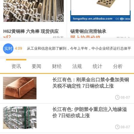
铸造铝合金锭(ZLD104)
24,300—24,500
24,400
200
压铸锌合金锭
26,500—26,700
26,600
250
硫酸镍
32,400—33,800
33,100
0
H62黄铜棒 六角棒 现货供应
锡青铜自润滑轴承
42
网上协商价格
氯化镍
38,300—40,300
39,300
0
¥
锦升发
芜湖合金
实时
4:09
从工业和信息化部了解到，今年上半年，中小企业经济运行总体平
稳，主要指标保持较快增长，企业效益持续改善。今年上半年，规
资讯
要闻
财经
法规
统计
分析
模以上工业中小企业增加值同比增长5.8%，营业收入同比增长
长江有色：刚果金出口禁令叠加美铜
关税不确定性 7日铜价或上涨
7.7%，为2023年以来同期最高水平，利润总额同比增长16.9%，为
08-07
2022年以来同期最高水平，生产经营稳步向好，盈利能力持续增
长江有色: 伊朗禁令重启注入地缘溢
价 7日铝价或上涨
强。
08-07