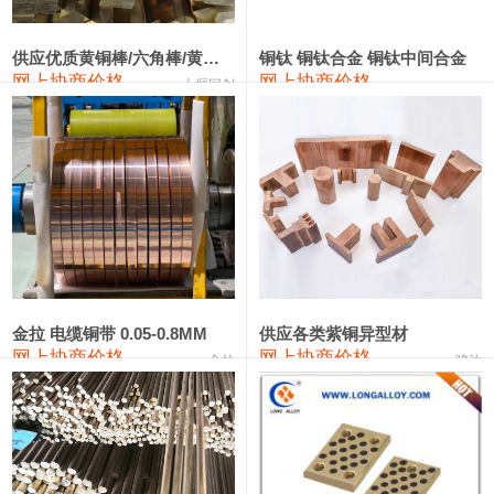
2202#硅
14,100—14,300
14,200
0
金属硅3303#-2202#
10,400—14,200
12,300
0
供应优质黄铜棒/六角棒/黄铜方板
铜钛 铜钛合金 铜钛中间合金
网上协商价格
网上协商价格
十堰同创
金属硅553#-331#
9,400—10,800
10,100
100
漆包线
111,970—115,970
113,970
360
磷铜合金
110,800—117,600
114,200
400
无氧铜丝(硬)
109,710—110,010
109,860
360
R410A专用紫铜管
113,700—113,700
113,700
360
铸造铝合金锭(A356.2)
24,300—24,700
24,500
200
金拉 电缆铜带 0.05-0.8MM
供应各类紫铜异型材
网上协商价格
网上协商价格
金拉
骏达
铸造铝合金锭(A380）
26,300—26,500
26,400
100
铝合金ADC12
24,200—24,400
24,300
100
铸造铝合金锭(ZL102)
24,300—24,500
24,400
200