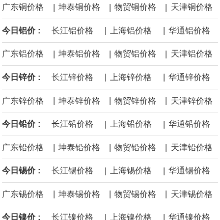
|
|
|
广东铜价格
坤泰铜价格
物贸铜价格
天津铜价格
面战舰项目之一。 根据CBO的初步估算，首舰造价约234亿美元，
|
|
今日铝价 :
长江铝价格
上海铝价格
华通铝价格
后续14艘平均每艘约180亿美元。
|
|
|
广东铝价格
坤泰铝价格
物贸铝价格
天津铝价格
黄金价格有望录得自今年1月以来最大单周涨幅。油价走弱为金价提
|
|
今日锌价 :
长江锌价格
上海锌价格
华通锌价格
供支撑，同时投资者正等待美国非农就业数据，以寻找美国利率前
|
|
|
广东锌价格
坤泰锌价格
物贸锌价格
天津锌价格
景的线索。StoneX高级分析师马特·辛普森表示，中东和平前景改善
|
|
今日铅价 :
长江铅价格
上海铅价格
华通铅价格
令市场通胀预期下降，推动黄金价格从此前持续数周、位于4000美
|
|
|
广东铅价格
坤泰铅价格
物贸铅价格
天津铅价格
元上方的盘整区间中进一步上涨。
|
|
今日锡价 :
长江锡价格
上海锡价格
华通锡价格
海力士：龙仁工厂将生产高带宽内存（HBM）及其他下一代动态随
|
|
|
广东锡价格
坤泰锡价格
物贸锡价格
天津锡价格
机存取存储器（DRAM）。
|
|
今日镍价 :
长江镍价格
上海镍价格
华通镍价格