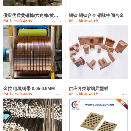
2202#硅
14,100—14,300
14,200
0
金属硅3303#-2202#
10,400—14,200
12,300
0
供应优质黄铜棒/六角棒/黄铜方板
铜钛 铜钛合金 铜钛中间合金
网上协商价格
网上协商价格
十堰同创
金属硅553#-331#
9,400—10,800
10,100
100
漆包线
111,970—115,970
113,970
360
磷铜合金
110,800—117,600
114,200
400
无氧铜丝(硬)
109,710—110,010
109,860
360
R410A专用紫铜管
113,700—113,700
113,700
360
铸造铝合金锭(A356.2)
24,300—24,700
24,500
200
金拉 电缆铜带 0.05-0.8MM
供应各类紫铜异型材
网上协商价格
网上协商价格
金拉
骏达
铸造铝合金锭(A380）
26,300—26,500
26,400
100
铝合金ADC12
24,200—24,400
24,300
100
铸造铝合金锭(ZL102)
24,300—24,500
24,400
200