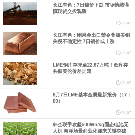
（含境内发明专利20项）。
长江有色：7日镍价下跌 市场情绪谨
慎现货交投观望
纽约期银日内涨4%，现报64.08美元/盎司。
08-07
宇树科技董事长、总经理兼首席技术官王兴兴在网上路演时表示，
长江有色：刚果金出口禁令叠加美铜
关税不确定性 7日铜价或上涨
经过多年研发创新和技术积累，公司逐步形成了包括一体化关节集
08-07
LME铜库存降至22.67万吨！低库存
成技术、高紧凑度机器人身体集成技术、机器人激光雷达全自研核
共振美伦价差走阔
心技术等多项已商业化应用的核心技术并已应用于公司的高性能通
08-07
8月7日LME基本金属最新报价（17：
用人形机器人、四足机器人等产品。
00）
美国总统特朗普6日否认他对国防部长赫格塞思不满，称对赫格塞思
08-07
韩企联手攻坚500Wh/kg固态电池无
所做的工作“非常满意”。特朗普在社交媒体上发帖称，一些媒体有关
人机 海洋场景商业化迎来关键突破