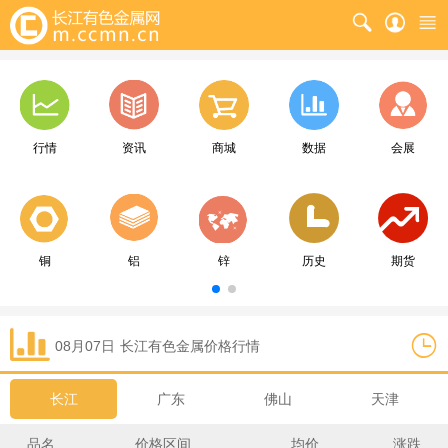
行情
资讯
商城
数据
会展
铜
铝
锌
历史
期货
08月07日
长江
有色金属价格行情
长江
广东
佛山
天津
品名
价格区间
均价
涨跌