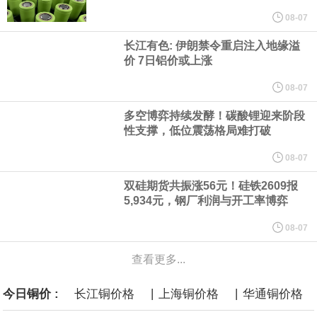
他与赫格塞思就弹药短缺问题发生冲突的报道是“完全没有根据的谣
08-07
长江有色: 伊朗禁令重启注入地缘溢
言”，他对赫格塞思所做的工作“非常满意”。
价 7日铝价或上涨
纽约期银突破64美元/盎司，日内涨3.91%。
08-07
多空博弈持续发酵！碳酸锂迎来阶段
据报道，威刚近日在法说会上表示，在需求增加、价格走高及货源
性支撑，低位震荡格局难打破
稳定的三大有利因素带动下，预期第3季度营运将优于第2季度，并
08-07
双硅期货共振涨56元！硅铁2609报
进一步扩大全年营运成果。
5,934元，钢厂利润与开工率博弈
美国国会预算办公室（CBO）于当地时间5日发布报告称，美国海军
08-07
查看更多...
计划建造的15艘核动力“特朗普级”（Trump-class）战列舰，从研发
|
|
今日铜价 :
长江铜价格
上海铜价格
华通铜价格
到采购的总费用可能高达2750亿美元，为美国有史以来最昂贵的水