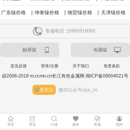
|
|
|
广东镍价格
坤泰镍价格
物贸镍价格
天津镍价格
客服电话 :15805918000
触屏版
电脑版
意见反馈
登录/注册
关于我们
免责条款
@2006-2018 m.ccmn.cn长江有色金属网 闽ICP备09004021号
加关注
微信公众号cjys_cn
首页
资讯
行情
服务
客服
我的