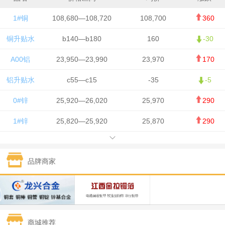
1#铜
108,680—108,720
108,700
360
铜升贴水
b140—b180
160
-30
A00铝
23,950—23,990
23,970
170
铝升贴水
c55—c15
-35
-5
0#锌
25,920—26,020
25,970
290
1#锌
25,820—25,920
25,870
290
1#铅
15,700—15,800
15,750
50
品牌商家
1#锡
434,000—436,000
435,000
-750
1#镍
129,550—130,750
130,150
-1,650
1#白银
15,100—15,110
15,105
-70
商城推荐
钯金
323—325
324
0