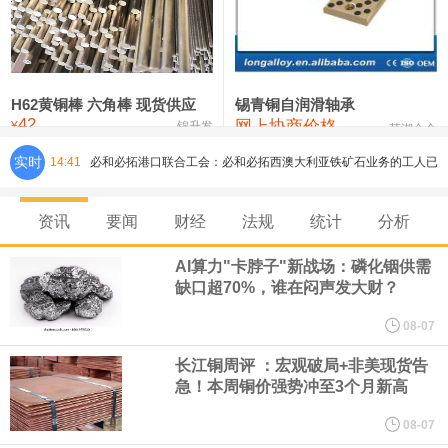
铸造铝合金锭(ZLD104)
24,300—24,500
24,400
200
压铸锌合金锭
26,500—26,700
26,600
250
硫酸镍
32,400—33,800
33,100
0
H62黄铜棒 六角棒 现货供应
锡青铜自润滑轴承
42
网上协商价格
氯化镍
38,300—40,300
39,300
0
¥
锦升发
芜湖合金
实时
14:41
必和必拓港口联合工会：必和必拓西澳大利亚铁矿石业务的工人已
通知，将于8月9日实施24小时停工。
资讯
要闻
财经
法规
统计
分析
8月7日，宇树科技董事长王兴兴网上路演时表示，报告期内，公司
AI算力"卡脖子"新战场：磷化铟供需
缺口超70%，谁在闷声发大财？
研发费用金额分别为4,995.18万元、7,001.70万元、14,496.56万
08-07
元，最近3年复合增长率达70.36%，呈快速增长趋势，并形成多项
长江铜周评 ：宏观破局+非美现货告
急！本周铜价强势冲至3个月新高
核心技术和知识产权。截至2026年1月31日，公司拥有262项专利权
08-07