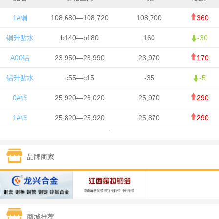
1#铜
108,680—108,720
108,700
360
铜升贴水
b140—b180
160
-30
A00铝
23,950—23,990
23,970
170
铝升贴水
c55—c15
-35
-5
0#锌
25,920—26,020
25,970
290
1#锌
25,820—25,920
25,870
290
1#铅
15,700—15,800
15,750
50
品牌商家
1#锡
434,000—436,000
435,000
-750
1#镍
129,550—130,750
130,150
-1,650
1#白银
15,100—15,110
15,105
-70
商城推荐
钯金
323—325
324
0