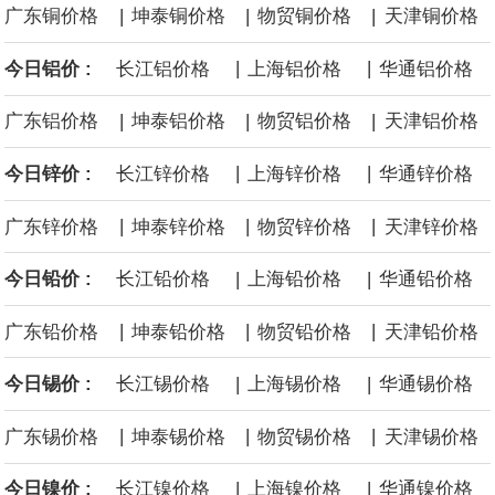
|
|
|
广东铜价格
坤泰铜价格
物贸铜价格
天津铜价格
后续14艘平均每艘约180亿美元。
|
|
今日铝价 :
长江铝价格
上海铝价格
华通铝价格
黄金价格有望录得自今年1月以来最大单周涨幅。油价走弱为金价提
|
|
|
广东铝价格
坤泰铝价格
物贸铝价格
天津铝价格
供支撑，同时投资者正等待美国非农就业数据，以寻找美国利率前
|
|
今日锌价 :
长江锌价格
上海锌价格
华通锌价格
景的线索。StoneX高级分析师马特·辛普森表示，中东和平前景改善
|
|
|
广东锌价格
坤泰锌价格
物贸锌价格
天津锌价格
令市场通胀预期下降，推动黄金价格从此前持续数周、位于4000美
|
|
今日铅价 :
长江铅价格
上海铅价格
华通铅价格
元上方的盘整区间中进一步上涨。
|
|
|
广东铅价格
坤泰铅价格
物贸铅价格
天津铅价格
海力士：龙仁工厂将生产高带宽内存（HBM）及其他下一代动态随
|
|
今日锡价 :
长江锡价格
上海锡价格
华通锡价格
机存取存储器（DRAM）。
|
|
|
广东锡价格
坤泰锡价格
物贸锡价格
天津锡价格
|
|
今日镍价 :
长江镍价格
上海镍价格
华通镍价格