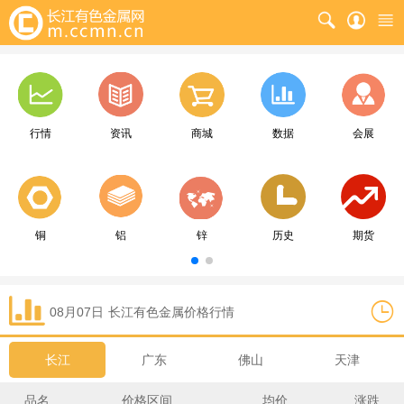
行情
资讯
商城
数据
会展
铜
铝
锌
历史
期货
08月07日
长江
有色金属价格行情
长江
广东
佛山
天津
品名
价格区间
均价
涨跌