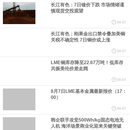
纽约期银日内涨4%，现报64.08美元/盎司。
长江有色：7日镍价下跌 市场情绪谨
慎现货交投观望
宇树科技董事长、总经理兼首席技术官王兴兴在网上路演时表示，
08-07
长江有色：刚果金出口禁令叠加美铜
经过多年研发创新和技术积累，公司逐步形成了包括一体化关节集
关税不确定性 7日铜价或上涨
成技术、高紧凑度机器人身体集成技术、机器人激光雷达全自研核
08-07
LME铜库存降至22.67万吨！低库存
心技术等多项已商业化应用的核心技术并已应用于公司的高性能通
共振美伦价差走阔
用人形机器人、四足机器人等产品。
08-07
8月7日LME基本金属最新报价（17：
美国总统特朗普6日否认他对国防部长赫格塞思不满，称对赫格塞思
00）
所做的工作“非常满意”。特朗普在社交媒体上发帖称，一些媒体有关
08-07
韩企联手攻坚500Wh/kg固态电池无
他与赫格塞思就弹药短缺问题发生冲突的报道是“完全没有根据的谣
人机 海洋场景商业化迎来关键突破