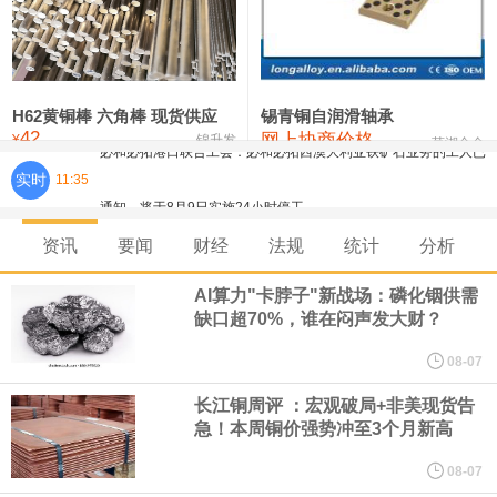
铸造铝合金锭(ZLD104)
24,300—24,500
24,400
200
压铸锌合金锭
26,500—26,700
26,600
250
硫酸镍
32,400—33,800
33,100
0
H62黄铜棒 六角棒 现货供应
锡青铜自润滑轴承
必和必拓港口联合工会：必和必拓西澳大利亚铁矿石业务的工人已
42
网上协商价格
氯化镍
38,300—40,300
39,300
0
¥
锦升发
芜湖合金
实时
11:35
通知，将于8月9日实施24小时停工。
8月7日，宇树科技董事长王兴兴网上路演时表示，报告期内，公司
资讯
要闻
财经
法规
统计
分析
研发费用金额分别为4,995.18万元、7,001.70万元、14,496.56万
AI算力"卡脖子"新战场：磷化铟供需
缺口超70%，谁在闷声发大财？
元，最近3年复合增长率达70.36%，呈快速增长趋势，并形成多项
08-07
核心技术和知识产权。截至2026年1月31日，公司拥有262项专利权
长江铜周评 ：宏观破局+非美现货告
急！本周铜价强势冲至3个月新高
（含境内发明专利20项）。
08-07