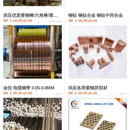
2202#硅
14,100—14,300
14,200
0
金属硅3303#-2202#
10,400—14,200
12,300
0
供应优质黄铜棒/六角棒/黄铜方板
铜钛 铜钛合金 铜钛中间合金
网上协商价格
网上协商价格
十堰同创
金属硅553#-331#
9,400—10,800
10,100
100
漆包线
111,970—115,970
113,970
360
磷铜合金
110,800—117,600
114,200
400
无氧铜丝(硬)
109,710—110,010
109,860
360
R410A专用紫铜管
113,700—113,700
113,700
360
铸造铝合金锭(A356.2)
24,300—24,700
24,500
200
金拉 电缆铜带 0.05-0.8MM
供应各类紫铜异型材
网上协商价格
网上协商价格
金拉
骏达
铸造铝合金锭(A380）
26,300—26,500
26,400
100
铝合金ADC12
24,200—24,400
24,300
100
铸造铝合金锭(ZL102)
24,300—24,500
24,400
200