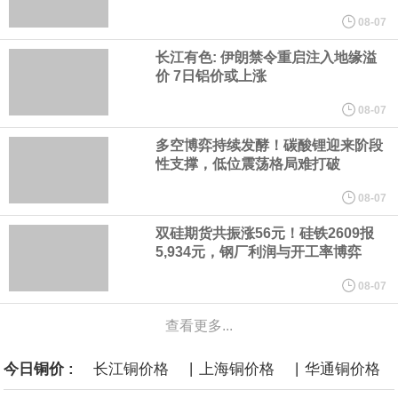
言”，他对赫格塞思所做的工作“非常满意”。
08-07
长江有色: 伊朗禁令重启注入地缘溢
纽约期银突破64美元/盎司，日内涨3.91%。
价 7日铝价或上涨
据报道，威刚近日在法说会上表示，在需求增加、价格走高及货源
08-07
多空博弈持续发酵！碳酸锂迎来阶段
稳定的三大有利因素带动下，预期第3季度营运将优于第2季度，并
性支撑，低位震荡格局难打破
进一步扩大全年营运成果。
08-07
双硅期货共振涨56元！硅铁2609报
美国国会预算办公室（CBO）于当地时间5日发布报告称，美国海军
5,934元，钢厂利润与开工率博弈
计划建造的15艘核动力“特朗普级”（Trump-class）战列舰，从研发
08-07
查看更多...
到采购的总费用可能高达2750亿美元，为美国有史以来最昂贵的水
|
|
今日铜价 :
长江铜价格
上海铜价格
华通铜价格
面战舰项目之一。 根据CBO的初步估算，首舰造价约234亿美元，