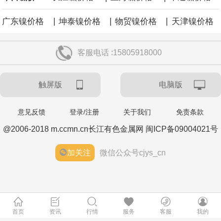
|
|
|
广东镍价格
坤泰镍价格
物贸镍价格
天津镍价格
客服电话 :15805918000
触屏版
电脑版
意见反馈
登录/注册
关于我们
免责条款
@2006-2018 m.ccmn.cn长江有色金属网 闽ICP备09004021号
加关注
微信公众号cjys_cn
首页
资讯
行情
服务
客服
我的