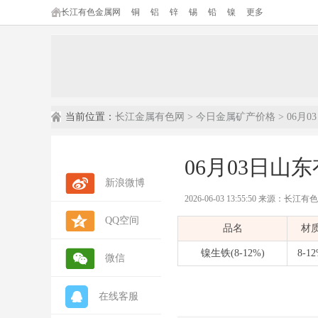
长江有色金属网
铜
铝
锌
锡
铅
镍
更多
当前位置：
长江金属有色网
>
今日金属矿产价格
> 06月
06月03日山东
新浪微博
2026-06-03 13:55:50 来源：长江
QQ空间
内容摘要：
本文为长江有色金属网发布
品名
材
数据来源：
长江有色金属网(ccmn.cn
数据类型：
现货市场报价 | 行情参考 
镍生铁(8-12%)
8-1
微信
在线客服