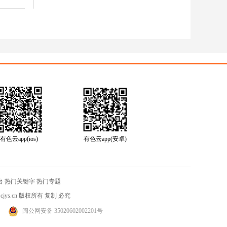
有色云app(ios)
有色云app(安卓)
台
热门关键字
热门专题
jys.cn
版权所有 复制 必究
闽公网安备 35020602002201号