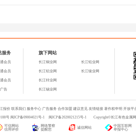
站服务
旗下网站
通会员
长江铜业网
长江铅业网
通会员
长江铝业网
长江镍业网
通会员
长江锌业网
广告
长江锡业网
江报价
联系我们
服务中心
广告服务
合作加盟
建议意见
友情链接
著作权申明
开放平
188号 闽ICP备09004021号-1
闽ICP备2020021215号-1
Copyright©长江有色金属网c
可信网站
网络警察
中国互联网
诚信网站
信用评价
提醒您
举报中心