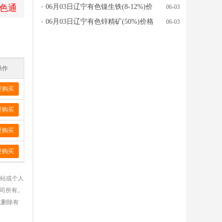
色通
格行情参考
06月03日辽宁有色镍生铁(8-12%)价
06-03
格行情参考
06月03日辽宁有色锌精矿(50%)价格
06-03
行情参考
操作
要购买
要购买
要购买
要购买
网站或个人
公司所有。
或删除有