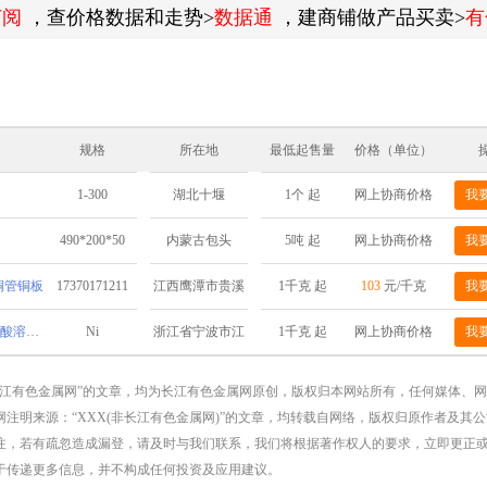
订阅
，查价格数据和走势>
数据通
，建商铺做产品买卖>
有
规格
所在地
最低起售量
价格（单位）
1-300
1个 起
网上协商价格
我
湖北十堰
）
490*200*50
5吨 起
网上协商价格
我
内蒙古包头
棒铜管铜板
17370171211
1千克 起
103
元/千克
我
江西鹰潭市贵溪
市铜产业循环经
现货直发 电解镍Ni9999 超高纯度 酸溶氢化性能稳定
Ni
1千克 起
网上协商价格
我
浙江省宁波市江
济基地
北区慈城镇三板
长江有色金属网”的文章，均为长江有色金属网原创，版权归本网站所有，任何媒体、
注明来源：“XXX(非长江有色金属网)”的文章，均转载自网络，版权归原作者及其
桥8号
注，若有疏忽造成漏登，请及时与我们联系，我们将根据著作权人的要求，立即更正
于传递更多信息，并不构成任何投资及应用建议。