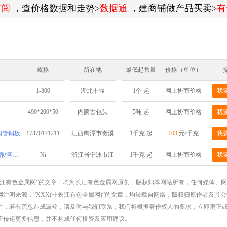
订阅
，查价格数据和走势>
数据通
，建商铺做产品买卖>
有
规格
所在地
最低起售量
价格（单位）
1-300
1个 起
网上协商价格
我
湖北十堰
）
490*200*50
5吨 起
网上协商价格
我
内蒙古包头
棒铜管铜板
17370171211
1千克 起
103
元/千克
我
江西鹰潭市贵溪
市铜产业循环经
现货直发 电解镍Ni9999 超高纯度 酸溶氢化性能稳定
Ni
1千克 起
网上协商价格
我
浙江省宁波市江
济基地
北区慈城镇三板
长江有色金属网”的文章，均为长江有色金属网原创，版权归本网站所有，任何媒体、
注明来源：“XXX(非长江有色金属网)”的文章，均转载自网络，版权归原作者及其
桥8号
注，若有疏忽造成漏登，请及时与我们联系，我们将根据著作权人的要求，立即更正
于传递更多信息，并不构成任何投资及应用建议。