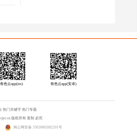
有色云app(ios)
有色云app(安卓)
台
热门关键字
热门专题
jys.cn
版权所有 复制 必究
闽公网安备 35020602002201号