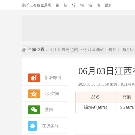
长江有色金属网
铜
铝
锌
锡
铅
镍
更多
当前位置：
长江金属有色网
>
今日金属矿产价格
> 06月
06月03日江
新浪微博
2026-06-03 13:55:50 来源：长江
QQ空间
内容摘要：
本文为长江有色金属网发布
品名
材质
数据来源：
长江有色金属网(ccmn.cn
数据类型：
现货市场报价 | 行情参考 
锡精矿(60%)
Sn 60%
微信
在线客服