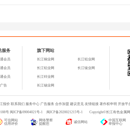
站服务
旗下网站
通会员
长江铜业网
长江铅业网
通会员
长江铝业网
长江镍业网
通会员
长江锌业网
广告
长江锡业网
江报价
联系我们
服务中心
广告服务
合作加盟
建议意见
友情链接
著作权申明
开放平
188号 闽ICP备09004021号-1
闽ICP备2020021215号-1
Copyright©长江有色金属网c
可信网站
网络警察
中国互联网
诚信网站
信用评价
提醒您
举报中心